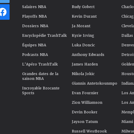
Salaires NBA
Rudy Gobert
Charlo
Playoffs NBA
Kevin Durant
Chicag
Dossiers NBA
Ja Morant
Clevel
Encyclopédie TrashTalk
Kyrie Irving
Dallas
Équipes NBA
Luka Doncic
Denve
Podcasts NBA
Anthony Edwards
Detroi
L'Apéro TrashTalk
James Harden
Golden
Grandes dates de la
Nikola Jokic
Houst
saison NBA
Giannis Antetokounmpo
Indian
Incroyable Brocante
Sports
Evan Fournier
Los An
Zion Williamson
Los An
Devin Booker
Memphi
Jayson Tatum
Miami
Russell Westbrook
Milwa