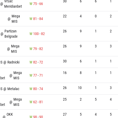
Vršac
30
6
6
1
@
W
75
-
66
Meridianbet
Mega
22
4
0
2
@
W
81
-
84
MIS
Partizan
26
9
1
2
@
W
100
-
82
Belgrade
Mega
26
9
3
3
@
W
79
-
82
MIS
30
6
1
1
IS
@
Radnicki
W
82
-
72
Mega
16
8
1
1
@
W
77
-
71
nbet
MIS
26
10
1
3
IS
@
Metalac
W
80
-
74
Mega
25
2
5
4
@
W
62
-
81
nbet
MIS
OKK
27
5
4
5
@
W
98
-
90