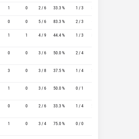
1
0
2 / 6
33.3 %
1 / 3
33.3%
6 / 6
100.0 
0
0
5 / 6
83.3 %
2 / 3
66.7%
9 / 9
100.0 
1
1
4 / 9
44.4 %
1 / 3
33.3%
4 / 4
100.0 
0
0
3 / 6
50.0 %
2 / 4
50.0%
2 / 4
50.0 
3
0
3 / 8
37.5 %
1 / 4
25.0%
3 / 4
75.0 
1
0
3 / 6
50.0 %
0 / 1
-
2 / 2
100.0 
0
0
2 / 6
33.3 %
1 / 4
25.0%
0 / 0
0 
1
0
3 / 4
75.0 %
0 / 0
-
0 / 0
0 