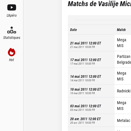
Matchs de
Vasilije Mic
L'Apéro
Date
Match
Statistiques
Mega
21 mai 2011 12:00
ET
MIS
21 mai 2011 18:00
FR
Partizan
Hot
17 mai 2011 12:00
ET
Belgrad
17 mai 2011 18:00
FR
Mega
14 mai 2011 12:00
ET
MIS
14 mai 2011 18:00
FR
10 mai 2011 12:00
ET
Radnicki
10 mai 2011 18:00
FR
Mega
03 mai 2011 12:00
ET
MIS
03 mai 2011 18:00
FR
20 avr. 2011 12:00
ET
Metalac
20 avr. 2011 18:00
FR