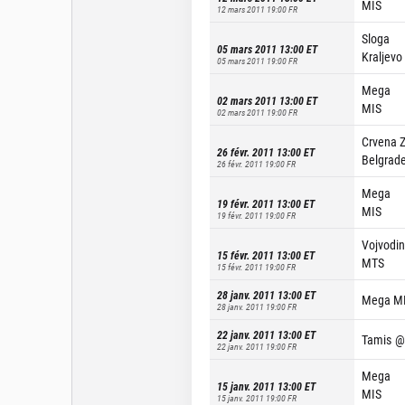
MIS
12 mars 2011 19:00
FR
Sloga
05 mars 2011 13:00
ET
Kraljevo
05 mars 2011 19:00
FR
Mega
02 mars 2011 13:00
ET
MIS
02 mars 2011 19:00
FR
Crvena 
26 févr. 2011 13:00
ET
Belgrad
26 févr. 2011 19:00
FR
Mega
19 févr. 2011 13:00
ET
MIS
19 févr. 2011 19:00
FR
Vojvodi
15 févr. 2011 13:00
ET
MTS
15 févr. 2011 19:00
FR
28 janv. 2011 13:00
ET
Mega M
28 janv. 2011 19:00
FR
22 janv. 2011 13:00
ET
Tamis
@
22 janv. 2011 19:00
FR
Mega
15 janv. 2011 13:00
ET
MIS
15 janv. 2011 19:00
FR