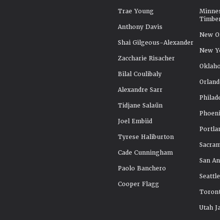
Trae Young
Minne
Timbe
Anthony Davis
New Or
Shai Gilgeous-Alexander
New Y
Zaccharie Risacher
Oklah
Bilal Coulibaly
Orland
Alexandre Sarr
Philad
Tidjane Salaün
Phoeni
Joel Embiid
Portla
Tyrese Haliburton
Sacra
Cade Cunningham
San An
Paolo Banchero
Seattl
Cooper Flagg
Toront
Utah J