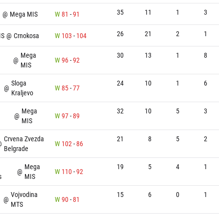
35
11
1
3
d
@
Mega MIS
W
81
-
91
26
21
2
1
IS
@
Crnokosa
W
103
-
104
Mega
30
13
1
8
@
W
96
-
92
MIS
Sloga
24
10
1
6
@
W
85
-
77
Kraljevo
Mega
32
10
5
3
@
W
97
-
89
MIS
Crvena Zvezda
21
8
5
2
@
W
102
-
86
Belgrade
Mega
19
5
4
1
@
W
110
-
92
s
MIS
Vojvodina
15
6
0
1
@
W
90
-
81
MTS