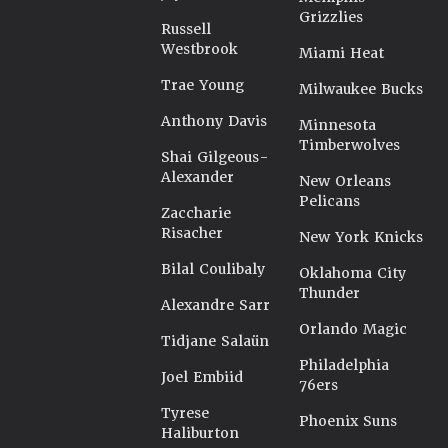
Grizzlies
Russell
Westbrook
Miami Heat
Trae Young
Milwaukee Bucks
Anthony Davis
Minnesota
Timberwolves
Shai Gilgeous-
Alexander
New Orleans
Pelicans
Zaccharie
Risacher
New York Knicks
Bilal Coulibaly
Oklahoma City
Thunder
Alexandre Sarr
Orlando Magic
Tidjane Salaün
Philadelphia
Joel Embiid
76ers
Tyrese
Phoenix Suns
Haliburton