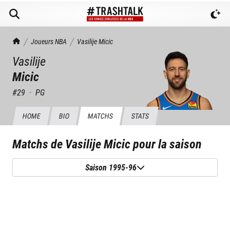
TrashTalk Actu NBA
Joueurs NBA
Vasilije
Micic
Vasilije
Micic
#
29
·
PG
HOME
BIO
MATCHS
STATS
Matchs de
Vasilije Micic
pour la saison
Saison 1995-96