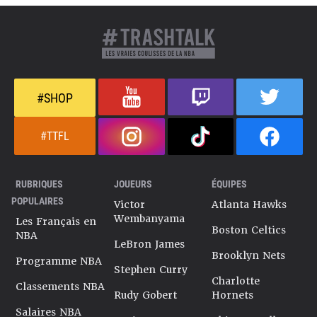
#SHOP
#TTFL
RUBRIQUES
JOUEURS
ÉQUIPES
POPULAIRES
Victor
Atlanta Hawks
Wembanyama
Les Français en
Boston Celtics
NBA
LeBron James
Brooklyn Nets
Programme NBA
Stephen Curry
Charlotte
Classements NBA
Rudy Gobert
Hornets
Salaires NBA