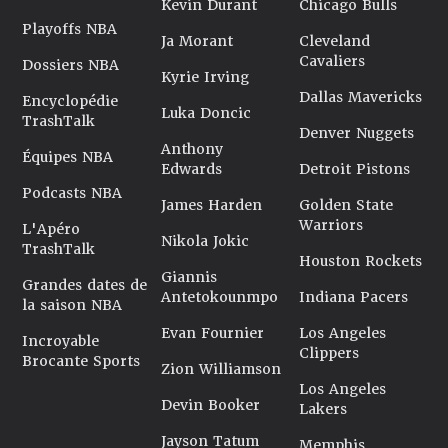
Kevin Durant
Chicago Bulls
Playoffs NBA
Ja Morant
Cleveland
Cavaliers
Dossiers NBA
Kyrie Irving
Dallas Mavericks
Encyclopédie
Luka Doncic
TrashTalk
Denver Nuggets
Anthony
Équipes NBA
Edwards
Detroit Pistons
Podcasts NBA
James Harden
Golden State
Warriors
L'Apéro
Nikola Jokic
TrashTalk
Houston Rockets
Giannis
Grandes dates de
Antetokounmpo
Indiana Pacers
la saison NBA
Evan Fournier
Los Angeles
Incroyable
Clippers
Brocante Sports
Zion Williamson
Los Angeles
Devin Booker
Lakers
Jayson Tatum
Memphis