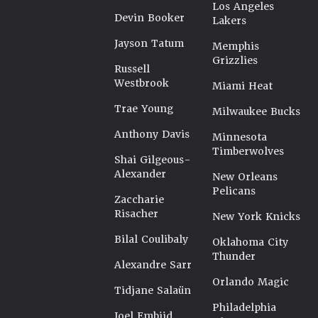
Los Angeles
Devin Booker
Lakers
Jayson Tatum
Memphis
Grizzlies
Russell
Westbrook
Miami Heat
Trae Young
Milwaukee Bucks
Anthony Davis
Minnesota
Timberwolves
Shai Gilgeous-
Alexander
New Orleans
Pelicans
Zaccharie
Risacher
New York Knicks
Bilal Coulibaly
Oklahoma City
Thunder
Alexandre Sarr
Orlando Magic
Tidjane Salaün
Philadelphia
Joel Embiid