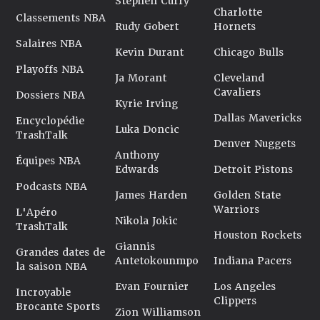
Stephen Curry
Charlotte
Classements NBA
Rudy Gobert
Hornets
Salaires NBA
Kevin Durant
Chicago Bulls
Playoffs NBA
Ja Morant
Cleveland
Cavaliers
Dossiers NBA
Kyrie Irving
Dallas Mavericks
Encyclopédie
Luka Doncic
TrashTalk
Denver Nuggets
Anthony
Équipes NBA
Edwards
Detroit Pistons
Podcasts NBA
James Harden
Golden State
Warriors
L'Apéro
Nikola Jokic
TrashTalk
Houston Rockets
Giannis
Grandes dates de
Antetokounmpo
Indiana Pacers
la saison NBA
Evan Fournier
Los Angeles
Incroyable
Clippers
Brocante Sports
Zion Williamson