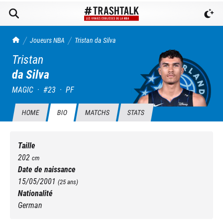
TrashTalk Actu NBA
Joueurs NBA
Tristan
da Silva
Tristan
da Silva
MAGIC
·
#
23
·
PF
HOME
BIO
MATCHS
STATS
Taille
202
cm
Date de naissance
15/05/2001
(
25
ans)
Nationalité
German