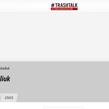
hailiuk
liuk
STATS