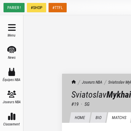
PARIER !
#SHOP
#TTFL
Menu
News
Équipes NBA
TrashTalk Actu NBA
Joueurs NBA
Sviatoslav
Myk
Sviatoslav
Mykhai
Joueurs NBA
#
19
·
SG
HOME
BIO
MATCHS
Classement