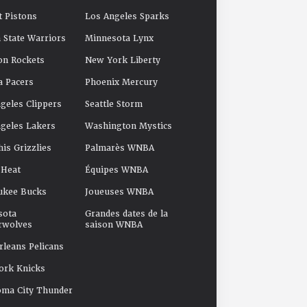
t Pistons
Los Angeles Sparks
 State Warriors
Minnesota Lynx
on Rockets
New York Liberty
a Pacers
Phoenix Mercury
geles Clippers
Seattle Storm
geles Lakers
Washington Mystics
s Grizzlies
Palmarès WNBA
 Heat
Équipes WNBA
ukee Bucks
Joueuses WNBA
sota
Grandes dates de la
rwolves
saison WNBA
leans Pelicans
ork Knicks
oma City Thunder