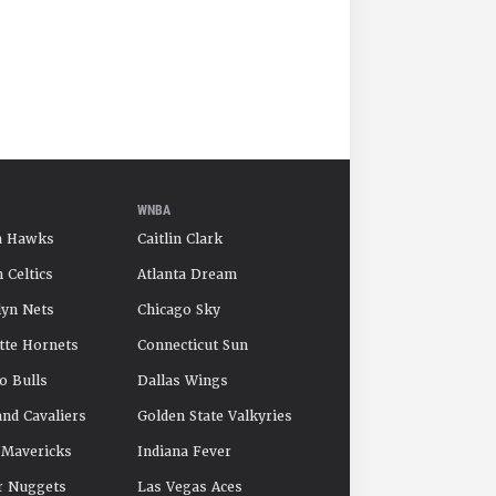
WNBA
a Hawks
Caitlin Clark
 Celtics
Atlanta Dream
yn Nets
Chicago Sky
tte Hornets
Connecticut Sun
o Bulls
Dallas Wings
and Cavaliers
Golden State Valkyries
 Mavericks
Indiana Fever
r Nuggets
Las Vegas Aces