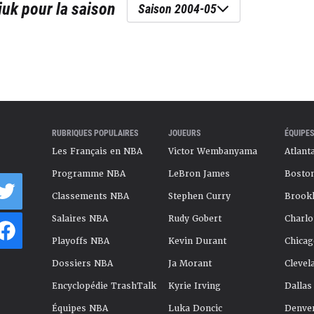
iuk
pour la saison
Saison 2004-05
RUBRIQUES POPULAIRES
JOUEURS
ÉQUIPES
Les Français en NBA
Victor Wembanyama
Atlant
Programme NBA
LeBron James
Boston
Classements NBA
Stephen Curry
Brookl
Salaires NBA
Rudy Gobert
Charlo
Playoffs NBA
Kevin Durant
Chicag
Dossiers NBA
Ja Morant
Clevel
Encyclopédie TrashTalk
Kyrie Irving
Dallas
Équipes NBA
Luka Doncic
Denve