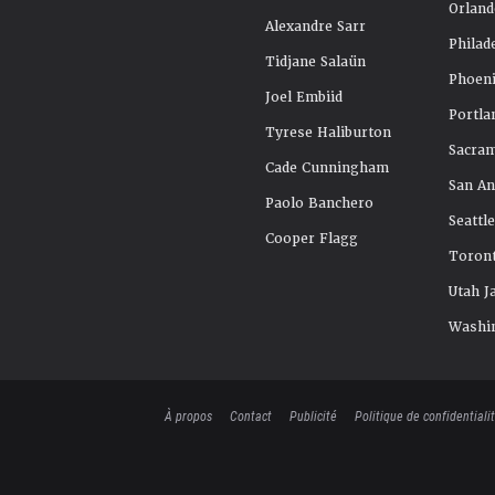
Orland
Alexandre Sarr
Philad
Tidjane Salaün
Phoeni
Joel Embiid
Portla
Tyrese Haliburton
Sacra
Cade Cunningham
San An
Paolo Banchero
Seattl
Cooper Flagg
Toront
Utah J
Washi
À propos
Contact
Publicité
Politique de confidentiali