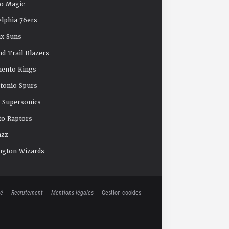
o Magic
elphia 76ers
x Suns
nd Trail Blazers
mento Kings
tonio Spurs
e Supersonics
o Raptors
azz
ngton Wizards
té
Recrutement
Mentions légales
Gestion cookies