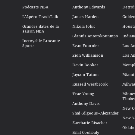
Podcasts NBA
Anthony Edwards
Detroi
L'Apéro TrashTalk
James Harden
Golden
Grandes dates de la
Nikola Jokic
Houst
saison NBA
Giannis Antetokounmpo
Indian
Incroyable Brocante
Sports
Evan Fournier
Los An
Zion Williamson
Los An
Devin Booker
Memphi
Jayson Tatum
Miami
Russell Westbrook
Milwa
Trae Young
Minne
Timbe
Anthony Davis
New Or
Shai Gilgeous-Alexander
New Y
Zaccharie Risacher
Oklah
Bilal Coulibaly