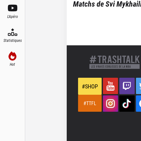
Matchs de
Svi Mykhail
L'Apéro
Statistiques
Hot
#SHOP
#TTFL