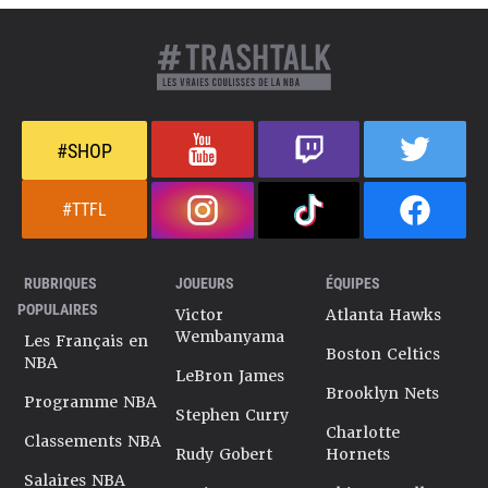
#SHOP
#TTFL
RUBRIQUES
JOUEURS
ÉQUIPES
POPULAIRES
Victor
Atlanta Hawks
Wembanyama
Les Français en
Boston Celtics
NBA
LeBron James
Brooklyn Nets
Programme NBA
Stephen Curry
Charlotte
Classements NBA
Rudy Gobert
Hornets
Salaires NBA