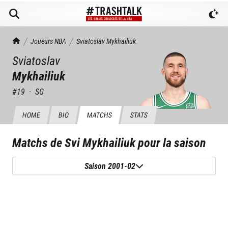
TrashTalk Actu NBA
Joueurs NBA
Sviatoslav
Mykhailiuk
Sviatoslav
Mykhailiuk
#
19
·
SG
HOME
BIO
MATCHS
STATS
Matchs de
Svi Mykhailiuk
pour la saison
Saison 2001-02