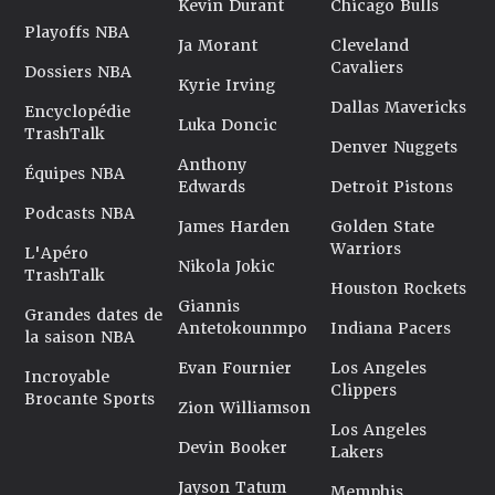
Kevin Durant
Chicago Bulls
Playoffs NBA
Ja Morant
Cleveland
Cavaliers
Dossiers NBA
Kyrie Irving
Dallas Mavericks
Encyclopédie
Luka Doncic
TrashTalk
Denver Nuggets
Anthony
Équipes NBA
Edwards
Detroit Pistons
Podcasts NBA
James Harden
Golden State
Warriors
L'Apéro
Nikola Jokic
TrashTalk
Houston Rockets
Giannis
Grandes dates de
Antetokounmpo
Indiana Pacers
la saison NBA
Evan Fournier
Los Angeles
Incroyable
Clippers
Brocante Sports
Zion Williamson
Los Angeles
Devin Booker
Lakers
Jayson Tatum
Memphis