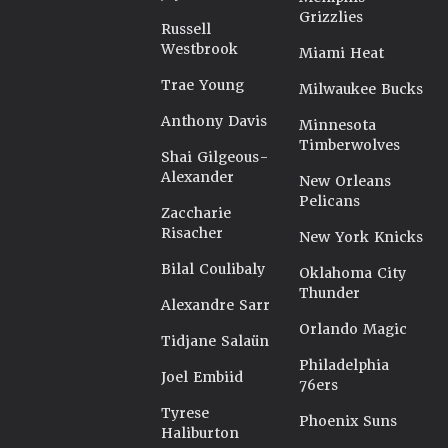
Grizzlies
Russell
Westbrook
Miami Heat
Trae Young
Milwaukee Bucks
Anthony Davis
Minnesota
Timberwolves
Shai Gilgeous-
Alexander
New Orleans
Pelicans
Zaccharie
Risacher
New York Knicks
Bilal Coulibaly
Oklahoma City
Thunder
Alexandre Sarr
Orlando Magic
Tidjane Salaün
Philadelphia
Joel Embiid
76ers
Tyrese
Phoenix Suns
Haliburton