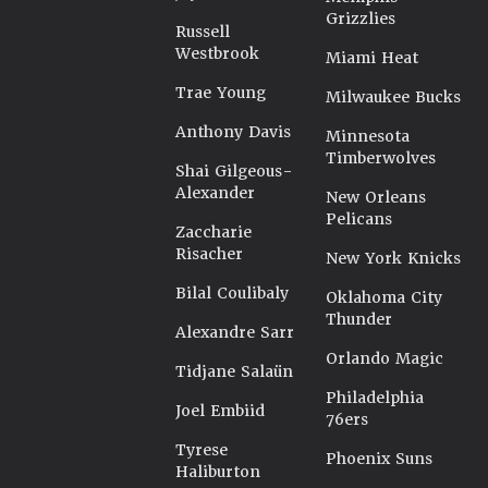
Grizzlies
Russell
Westbrook
Miami Heat
Trae Young
Milwaukee Bucks
Anthony Davis
Minnesota
Timberwolves
Shai Gilgeous-
Alexander
New Orleans
Pelicans
Zaccharie
Risacher
New York Knicks
Bilal Coulibaly
Oklahoma City
Thunder
Alexandre Sarr
Orlando Magic
Tidjane Salaün
Philadelphia
Joel Embiid
76ers
Tyrese
Phoenix Suns
Haliburton