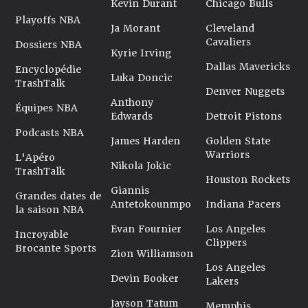
Kevin Durant
Chicago Bulls
Playoffs NBA
Ja Morant
Cleveland
Cavaliers
Dossiers NBA
Kyrie Irving
Dallas Mavericks
Encyclopédie
Luka Doncic
TrashTalk
Denver Nuggets
Anthony
Équipes NBA
Edwards
Detroit Pistons
Podcasts NBA
James Harden
Golden State
Warriors
L'Apéro
Nikola Jokic
TrashTalk
Houston Rockets
Giannis
Grandes dates de
Antetokounmpo
Indiana Pacers
la saison NBA
Evan Fournier
Los Angeles
Incroyable
Clippers
Brocante Sports
Zion Williamson
Los Angeles
Devin Booker
Lakers
Jayson Tatum
Memphis