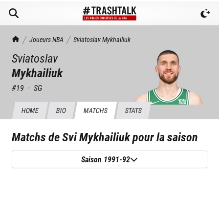
TrashTalk Actu NBA
Joueurs NBA
Sviatoslav
Mykhailiuk
Sviatoslav
Mykhailiuk
#
19
·
SG
HOME
BIO
MATCHS
STATS
Matchs de
Svi Mykhailiuk
pour la saison
Saison 1991-92