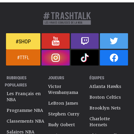
#SHOP
#TTFL
RUBRIQUES
JOUEURS
ÉQUIPES
POPULAIRES
Victor
Atlanta Hawks
Wembanyama
Les Français en
Boston Celtics
NBA
LeBron James
Brooklyn Nets
Programme NBA
Stephen Curry
Charlotte
Classements NBA
Rudy Gobert
Hornets
Salaires NBA