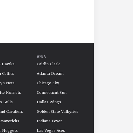
WNBA
a Hawks
Caitlin Clark
 Celtics
Atlanta Dream
yn Nets
Chicago Sky
tte Hornets
Connecticut Sun
o Bulls
Dallas Wings
and Cavaliers
Golden State Valkyries
 Mavericks
Indiana Fever
r Nuggets
Las Vegas Aces