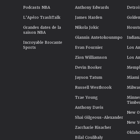
Podcasts NBA
Anthony Edwards
Detroi
L'Apéro TrashTalk
James Harden
Golden
Grandes dates de la
Nikola Jokic
Houst
saison NBA
Giannis Antetokounmpo
Indian
Incroyable Brocante
Sports
Evan Fournier
Los An
Zion Williamson
Los An
Devin Booker
Memphi
Jayson Tatum
Miami
Russell Westbrook
Milwa
Trae Young
Minne
Timbe
Anthony Davis
New Or
Shai Gilgeous-Alexander
New Y
Zaccharie Risacher
Oklah
Bilal Coulibaly