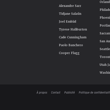
Orland
Alexandre Sarr
Philad
Tidjane Salaün
Phoeni
Joel Embiid
Portla
Tyrese Haliburton
Sacra
Cade Cunningham
San An
Paolo Banchero
Seattl
Cooper Flagg
Toront
Utah J
Washi
À propos
Contact
Publicité
Politique de confidentiali