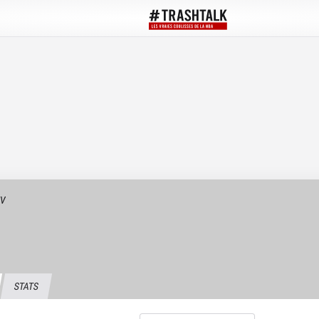
IV
STATS