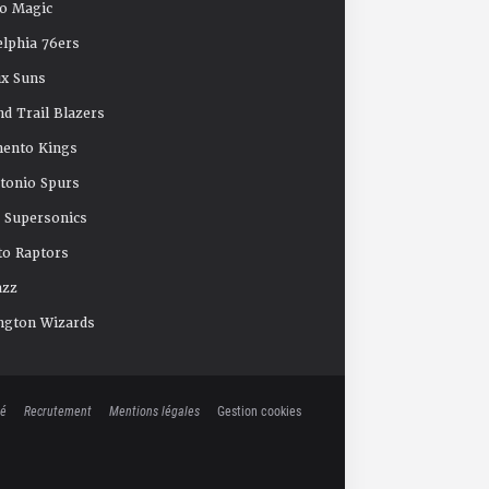
o Magic
elphia 76ers
x Suns
nd Trail Blazers
mento Kings
tonio Spurs
e Supersonics
o Raptors
azz
ngton Wizards
té
Recrutement
Mentions légales
Gestion cookies