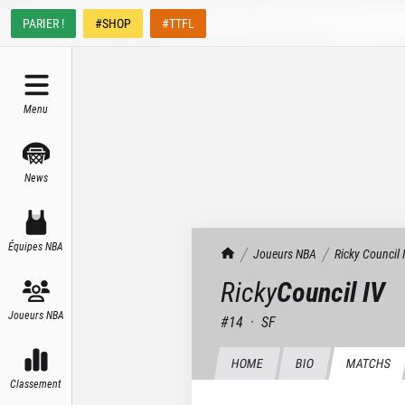
PARIER !
#SHOP
#TTFL
Menu
News
Équipes NBA
TrashTalk Actu NBA
Joueurs NBA
Ricky
Council 
Ricky
Council IV
Joueurs NBA
#
14
·
SF
HOME
BIO
MATCHS
Classement