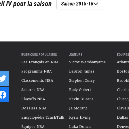
il IV
pour la saison
Saison 2015-16
RUBRIQUES POPULAIRES
JOUEURS
ÉQUIPES
Les Français en NBA
Victor Wembanyama
Atlant
Programme NBA
LeBron James
Boston
Classements NBA
Stephen Curry
Brookl
Salaires NBA
Rudy Gobert
Charlo
Playoffs NBA
Kevin Durant
Chicag
Dossiers NBA
Ja Morant
Clevel
Encyclopédie TrashTalk
Kyrie Irving
Dallas
Équipes NBA
Luka Doncic
Denve