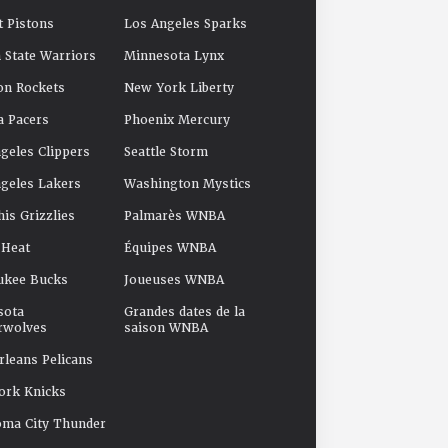
t Pistons
Los Angeles Sparks
 State Warriors
Minnesota Lynx
on Rockets
New York Liberty
a Pacers
Phoenix Mercury
geles Clippers
Seattle Storm
geles Lakers
Washington Mystics
s Grizzlies
Palmarès WNBA
 Heat
Équipes WNBA
ukee Bucks
Joueuses WNBA
sota
Grandes dates de la
rwolves
saison WNBA
leans Pelicans
ork Knicks
oma City Thunder