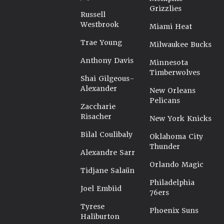
Grizzlies
Russell
Westbrook
Miami Heat
Trae Young
Milwaukee Bucks
Anthony Davis
Minnesota
Timberwolves
Shai Gilgeous-
Alexander
New Orleans
Pelicans
Zaccharie
Risacher
New York Knicks
Bilal Coulibaly
Oklahoma City
Thunder
Alexandre Sarr
Orlando Magic
Tidjane Salaün
Philadelphia
Joel Embiid
76ers
Tyrese
Phoenix Suns
Haliburton