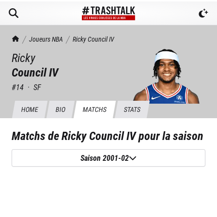
TrashTalk Actu NBA
Joueurs NBA
Ricky
Council IV
Ricky
Council IV
#
14
·
SF
HOME
BIO
MATCHS
STATS
Matchs de
Ricky Council IV
pour la saison
Saison 2001-02