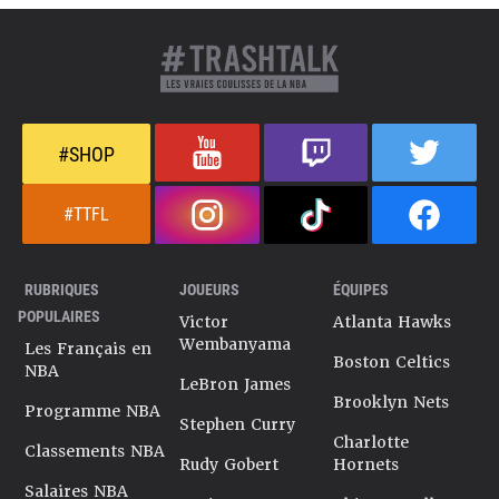
#SHOP
#TTFL
RUBRIQUES
JOUEURS
ÉQUIPES
POPULAIRES
Victor
Atlanta Hawks
Wembanyama
Les Français en
Boston Celtics
NBA
LeBron James
Brooklyn Nets
Programme NBA
Stephen Curry
Charlotte
Classements NBA
Rudy Gobert
Hornets
Salaires NBA