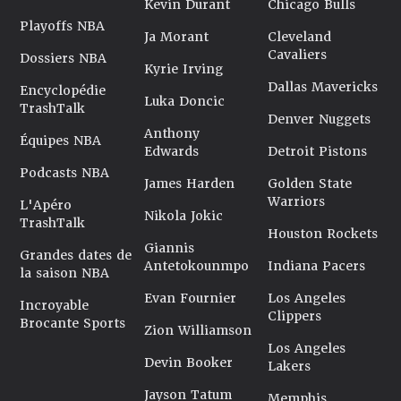
Kevin Durant
Chicago Bulls
Playoffs NBA
Ja Morant
Cleveland
Cavaliers
Dossiers NBA
Kyrie Irving
Dallas Mavericks
Encyclopédie
Luka Doncic
TrashTalk
Denver Nuggets
Anthony
Équipes NBA
Edwards
Detroit Pistons
Podcasts NBA
James Harden
Golden State
Warriors
L'Apéro
Nikola Jokic
TrashTalk
Houston Rockets
Giannis
Grandes dates de
Antetokounmpo
Indiana Pacers
la saison NBA
Evan Fournier
Los Angeles
Incroyable
Clippers
Brocante Sports
Zion Williamson
Los Angeles
Devin Booker
Lakers
Jayson Tatum
Memphis