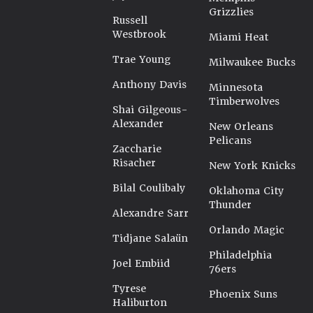
Grizzlies
Russell
Westbrook
Miami Heat
Trae Young
Milwaukee Bucks
Anthony Davis
Minnesota
Timberwolves
Shai Gilgeous-
Alexander
New Orleans
Pelicans
Zaccharie
Risacher
New York Knicks
Bilal Coulibaly
Oklahoma City
Thunder
Alexandre Sarr
Orlando Magic
Tidjane Salaün
Philadelphia
Joel Embiid
76ers
Tyrese
Phoenix Suns
Haliburton