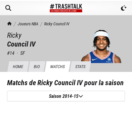
TrashTalk Actu NBA
Joueurs NBA
Ricky
Council IV
Ricky
Council IV
#
14
·
SF
HOME
BIO
MATCHS
STATS
Matchs de
Ricky Council IV
pour la saison
Saison 2014-15