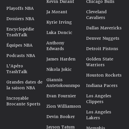
Kevin Durant
Chicago Bulls
Playoffs NBA
Ja Morant
Cleveland
Cavaliers
Dossiers NBA
Kyrie Irving
Dallas Mavericks
Encyclopédie
Luka Doncic
TrashTalk
Denver Nuggets
Anthony
Équipes NBA
Edwards
Detroit Pistons
Podcasts NBA
James Harden
Golden State
Warriors
L'Apéro
Nikola Jokic
TrashTalk
Houston Rockets
Giannis
Grandes dates de
Antetokounmpo
Indiana Pacers
la saison NBA
Evan Fournier
Los Angeles
Incroyable
Clippers
Brocante Sports
Zion Williamson
Los Angeles
Devin Booker
Lakers
Jayson Tatum
Memphis