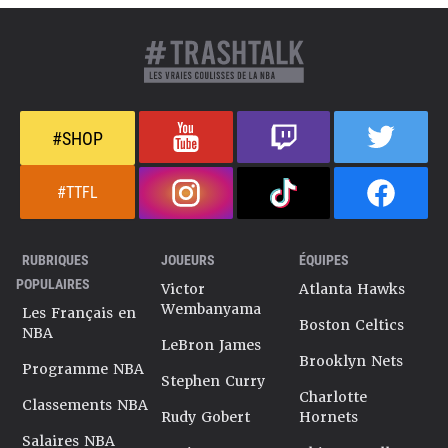
#SHOP
#TTFL
RUBRIQUES
JOUEURS
ÉQUIPES
POPULAIRES
Victor
Atlanta Hawks
Wembanyama
Les Français en
Boston Celtics
NBA
LeBron James
Brooklyn Nets
Programme NBA
Stephen Curry
Charlotte
Classements NBA
Rudy Gobert
Hornets
Salaires NBA