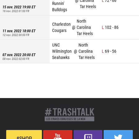
@
Carolina
L
72
-
66
Runnin'
Tar Heels
15 nov. 2022 19:00
ET
Bulldogs
16 nov. 2022 01:00
FR
North
Charleston
@
Carolina
L
102
-
86
Cougars
11 nov. 2022 18:00
ET
Tar Heels
12 nov. 2022 00:00
FR
UNC
North
Wilmington
@
Carolina
L
69
-
56
07 nov. 2022 20:00
ET
Seahawks
Tar Heels
08 nov. 2022 02:00
FR
#SHOP