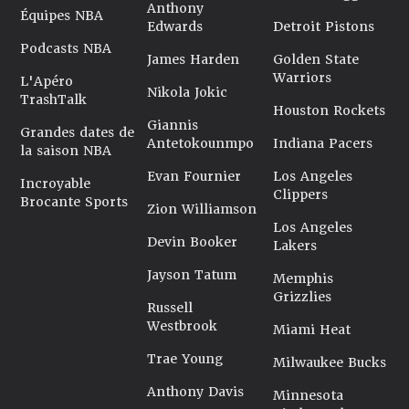
Anthony
Équipes NBA
Edwards
Detroit Pistons
Podcasts NBA
James Harden
Golden State
Warriors
L'Apéro
Nikola Jokic
TrashTalk
Houston Rockets
Giannis
Grandes dates de
Antetokounmpo
Indiana Pacers
la saison NBA
Evan Fournier
Los Angeles
Incroyable
Clippers
Brocante Sports
Zion Williamson
Los Angeles
Devin Booker
Lakers
Jayson Tatum
Memphis
Grizzlies
Russell
Westbrook
Miami Heat
Trae Young
Milwaukee Bucks
Anthony Davis
Minnesota