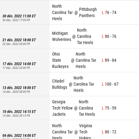
North
Pittsburgh
Carolina Tar
@
L
76
-
74
Panthers
30 déc. 2022 11:00
ET
Heels
30 déc. 2022 17:00
FR
North
Michigan
@
Carolina
L
80
-
76
Wolverines
21 déc. 2022 18:00
ET
Tar Heels
22 déc. 2022 00:00
FR
Ohio
North
State
@
Carolina Tar
L
89
-
84
17 déc. 2022 14:00
ET
Buckeyes
Heels
17 déc. 2022 20:00
FR
North
Citadel
@
Carolina Tar
L
100
-
67
Bulldogs
13 déc. 2022 18:00
ET
Heels
14 déc. 2022 00:00
FR
Georgia
North
Tech Yellow
@
Carolina
L
75
-
59
10 déc. 2022 14:15
ET
Jackets
Tar Heels
10 déc. 2022 20:15
FR
North
Virginia
Carolina Tar
@
Tech
L
80
-
72
04 déc. 2022 14:00
ET
Heels
Hokies