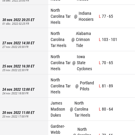
04 déc. 2022 20:00
FR
North
Indiana
Carolina Tar
@
L
77
-
65
Hoosiers
30 nov. 2022 20:25
ET
Heels
01 déc. 2022 02:25
FR
North
Alabama
Carolina
@
Crimson
L
103
-
101
27 nov. 2022 14:30
ET
Tar Heels
Tide
27 nov. 2022 20:30
FR
North
Iowa
Carolina Tar
@
State
L
70
-
65
25 nov. 2022 16:30
ET
Heels
Cyclones
25 nov. 2022 22:30
FR
North
Portland
Carolina Tar
@
L
81
-
89
Pilots
24 nov. 2022 12:00
ET
Heels
24 nov. 2022 18:00
FR
James
North
Madison
@
Carolina
L
80
-
64
20 nov. 2022 11:00
ET
Dukes
Tar Heels
20 nov. 2022 17:00
FR
Gardner-
North
Webb