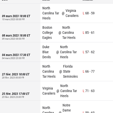
North
Virginia
Carolina Tar
@
L
68
-
59
Cavaliers
09 mars 2023 18:00
ET
Heels
10 mars 2023 00:00
FR
Boston
North
College
@
Carolina
L
85
-
61
08 mars 2023 18:00
ET
Eagles
Tar Heels
09 mars 2023 00:00
FR
Duke
North
Blue
@
Carolina Tar
L
57
-
62
04 mars 2023 17:30
ET
Devils
Heels
04 mars 2023 23:30
FR
North
Florida
Carolina
@
State
L
66
-
77
27 févr. 2023 18:00
ET
Tar Heels
Seminoles
28 févr. 2023 00:00
FR
North
Virginia
@
Carolina Tar
L
71
-
63
Cavaliers
25 févr. 2023 17:00
ET
Heels
25 févr. 2023 23:00
FR
Notre
North
Dame
Carolina
@
L
59
-
63