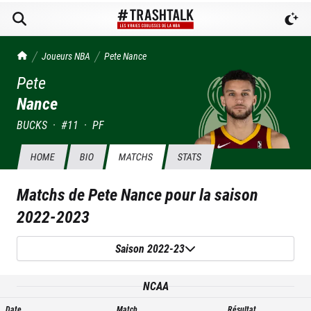
TrashTalk Actu NBA
Joueurs NBA
Pete
Nance
Pete
Nance
BUCKS
·
#
11
·
PF
HOME
BIO
MATCHS
STATS
Matchs de
Pete Nance
pour la saison
2022-2023
Saison 2022-23
NCAA
Date
Match
Résultat