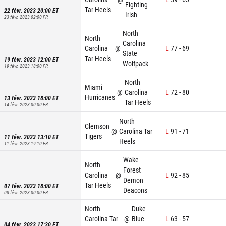
Fighting
Tar Heels
22 févr. 2023 20:00
ET
Irish
23 févr. 2023 02:00
FR
North
North
Carolina
Carolina
@
L
77
-
69
State
Tar Heels
19 févr. 2023 12:00
ET
Wolfpack
19 févr. 2023 18:00
FR
North
Miami
@
Carolina
L
72
-
80
Hurricanes
13 févr. 2023 18:00
ET
Tar Heels
14 févr. 2023 00:00
FR
North
Clemson
@
Carolina Tar
L
91
-
71
Tigers
11 févr. 2023 13:10
ET
Heels
11 févr. 2023 19:10
FR
Wake
North
Forest
Carolina
@
L
92
-
85
Demon
Tar Heels
07 févr. 2023 18:00
ET
Deacons
08 févr. 2023 00:00
FR
North
Duke
Carolina Tar
@
Blue
L
63
-
57
04 févr. 2023 17:30
ET