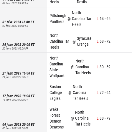
Heels
Devils
04 févr. 2023 23:30
FR
North
Pittsburgh
@
Carolina Tar
L
64
-
65
Panthers
01 févr. 2023 18:00
ET
Heels
02 févr. 2023 00:00
FR
North
Syracuse
Carolina Tar
@
L
68
-
72
Orange
24 janv. 2023 20:00
ET
Heels
25 janv. 2023 02:00
FR
North
North
Carolina
@
Carolina
L
80
-
69
State
Tar Heels
21 janv. 2023 16:00
ET
Wolfpack
21 janv. 2023 22:00
FR
Boston
North
College
@
Carolina
L
72
-
64
17 janv. 2023 18:00
ET
Eagles
Tar Heels
18 janv. 2023 00:00
FR
Wake
North
Forest
@
Carolina
L
88
-
79
Demon
Tar Heels
04 janv. 2023 20:00
ET
Deacons
05 janv. 2023 02:00
FR