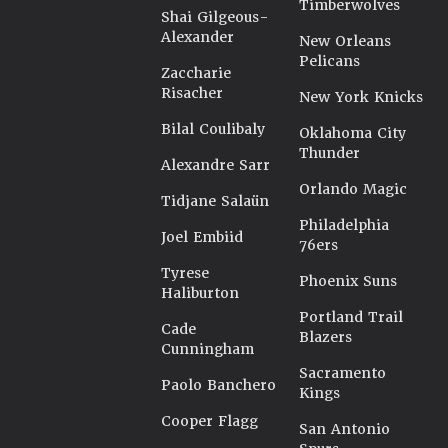
Timberwolves
Shai Gilgeous-
Alexander
New Orleans
Pelicans
Zaccharie
Risacher
New York Knicks
Bilal Coulibaly
Oklahoma City
Thunder
Alexandre Sarr
Orlando Magic
Tidjane Salaün
Philadelphia
Joel Embiid
76ers
Tyrese
Phoenix Suns
Haliburton
Portland Trail
Cade
Blazers
Cunningham
Sacramento
Paolo Banchero
Kings
Cooper Flagg
San Antonio