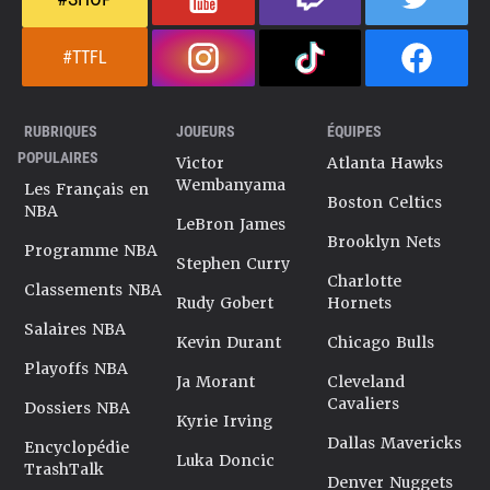
#TTFL
RUBRIQUES
JOUEURS
ÉQUIPES
POPULAIRES
Victor
Atlanta Hawks
Wembanyama
Les Français en
Boston Celtics
NBA
LeBron James
Brooklyn Nets
Programme NBA
Stephen Curry
Charlotte
Classements NBA
Rudy Gobert
Hornets
Salaires NBA
Kevin Durant
Chicago Bulls
Playoffs NBA
Ja Morant
Cleveland
Cavaliers
Dossiers NBA
Kyrie Irving
Dallas Mavericks
Encyclopédie
Luka Doncic
TrashTalk
Denver Nuggets