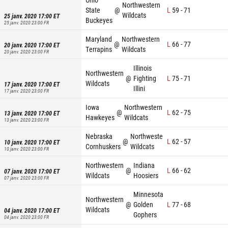
Northwestern
State
@
L
59
-
71
Wildcats
25 janv. 2020 17:00
ET
Buckeyes
25 janv. 2020 23:00
FR
Maryland
Northwestern
@
L
66
-
77
20 janv. 2020 17:00
ET
Terrapins
Wildcats
20 janv. 2020 23:00
FR
Illinois
Northwestern
@
Fighting
L
75
-
71
Wildcats
17 janv. 2020 17:00
ET
Illini
17 janv. 2020 23:00
FR
Iowa
Northwestern
@
L
62
-
75
13 janv. 2020 17:00
ET
Hawkeyes
Wildcats
13 janv. 2020 23:00
FR
Nebraska
Northwestern
@
L
62
-
57
10 janv. 2020 17:00
ET
Cornhuskers
Wildcats
10 janv. 2020 23:00
FR
Northwestern
Indiana
@
L
66
-
62
07 janv. 2020 17:00
ET
Wildcats
Hoosiers
07 janv. 2020 23:00
FR
Minnesota
Northwestern
@
Golden
L
77
-
68
Wildcats
04 janv. 2020 17:00
ET
Gophers
04 janv. 2020 23:00
FR