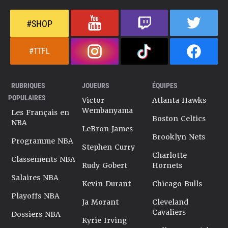
#SHOP
#TTFL
RUBRIQUES
JOUEURS
ÉQUIPES
POPULAIRES
Victor
Atlanta Hawks
Wembanyama
Les Français en
Boston Celtics
NBA
LeBron James
Brooklyn Nets
Programme NBA
Stephen Curry
Charlotte
Classements NBA
Rudy Gobert
Hornets
Salaires NBA
Kevin Durant
Chicago Bulls
Playoffs NBA
Ja Morant
Cleveland
Cavaliers
Dossiers NBA
Kyrie Irving