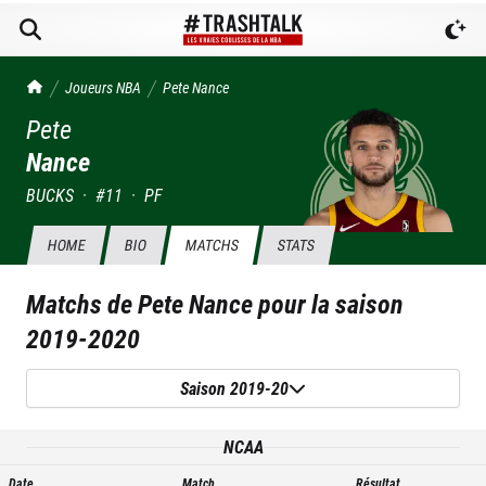
TrashTalk Actu NBA
Joueurs NBA
Pete
Nance
Pete
Nance
BUCKS
·
#
11
·
PF
HOME
BIO
MATCHS
STATS
Matchs de
Pete Nance
pour la saison
2019-2020
Saison 2019-20
NCAA
Date
Match
Résultat