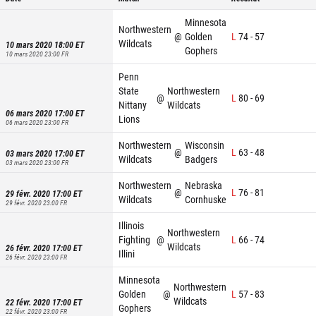
Minnesota
Northwestern
@
Golden
L
74
-
57
Wildcats
10 mars 2020 18:00
ET
Gophers
10 mars 2020 23:00
FR
Penn
State
Northwestern
@
L
80
-
69
Nittany
Wildcats
06 mars 2020 17:00
ET
Lions
06 mars 2020 23:00
FR
Northwestern
Wisconsin
@
L
63
-
48
03 mars 2020 17:00
ET
Wildcats
Badgers
03 mars 2020 23:00
FR
Northwestern
Nebraska
@
L
76
-
81
29 févr. 2020 17:00
ET
Wildcats
Cornhuskers
29 févr. 2020 23:00
FR
Illinois
Northwestern
Fighting
@
L
66
-
74
Wildcats
26 févr. 2020 17:00
ET
Illini
26 févr. 2020 23:00
FR
Minnesota
Northwestern
Golden
@
L
57
-
83
Wildcats
22 févr. 2020 17:00
ET
Gophers
22 févr. 2020 23:00
FR