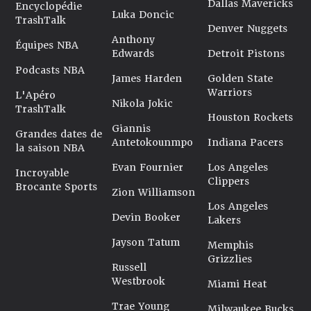
Dallas Mavericks
Encyclopédie
Luka Doncic
TrashTalk
Denver Nuggets
Anthony
Équipes NBA
Edwards
Detroit Pistons
Podcasts NBA
James Harden
Golden State
Warriors
L'Apéro
Nikola Jokic
TrashTalk
Houston Rockets
Giannis
Grandes dates de
Antetokounmpo
Indiana Pacers
la saison NBA
Evan Fournier
Los Angeles
Incroyable
Clippers
Brocante Sports
Zion Williamson
Los Angeles
Devin Booker
Lakers
Jayson Tatum
Memphis
Grizzlies
Russell
Westbrook
Miami Heat
Trae Young
Milwaukee Bucks