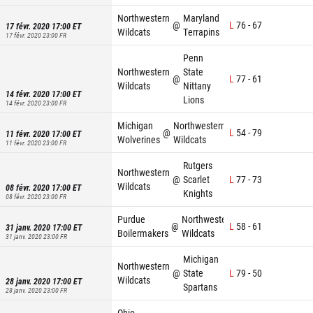
Northwestern
Maryland
@
L
76
-
67
17 févr. 2020 17:00
ET
Wildcats
Terrapins
17 févr. 2020 23:00
FR
Penn
Northwestern
State
@
L
77
-
61
Wildcats
Nittany
14 févr. 2020 17:00
ET
Lions
14 févr. 2020 23:00
FR
Michigan
Northwestern
@
L
54
-
79
11 févr. 2020 17:00
ET
Wolverines
Wildcats
11 févr. 2020 23:00
FR
Rutgers
Northwestern
@
Scarlet
L
77
-
73
Wildcats
08 févr. 2020 17:00
ET
Knights
08 févr. 2020 23:00
FR
Purdue
Northwestern
@
L
58
-
61
31 janv. 2020 17:00
ET
Boilermakers
Wildcats
31 janv. 2020 23:00
FR
Michigan
Northwestern
@
State
L
79
-
50
Wildcats
28 janv. 2020 17:00
ET
Spartans
28 janv. 2020 23:00
FR
Ohio