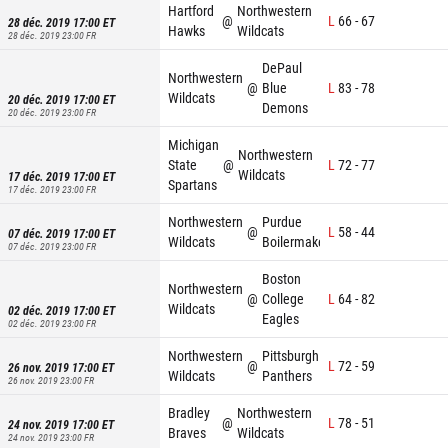
Hartford
Northwestern
@
L
66
-
67
28 déc. 2019 17:00
ET
Hawks
Wildcats
28 déc. 2019 23:00
FR
DePaul
Northwestern
@
Blue
L
83
-
78
Wildcats
20 déc. 2019 17:00
ET
Demons
20 déc. 2019 23:00
FR
Michigan
Northwestern
State
@
L
72
-
77
Wildcats
17 déc. 2019 17:00
ET
Spartans
17 déc. 2019 23:00
FR
Northwestern
Purdue
@
L
58
-
44
07 déc. 2019 17:00
ET
Wildcats
Boilermakers
07 déc. 2019 23:00
FR
Boston
Northwestern
@
College
L
64
-
82
Wildcats
02 déc. 2019 17:00
ET
Eagles
02 déc. 2019 23:00
FR
Northwestern
Pittsburgh
@
L
72
-
59
26 nov. 2019 17:00
ET
Wildcats
Panthers
26 nov. 2019 23:00
FR
Bradley
Northwestern
@
L
78
-
51
24 nov. 2019 17:00
ET
Braves
Wildcats
24 nov. 2019 23:00
FR