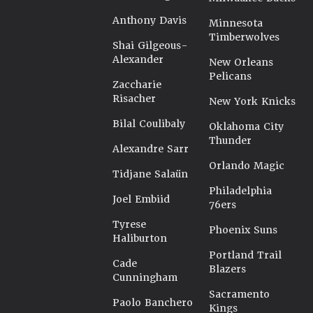
Anthony Davis
Minnesota
Timberwolves
Shai Gilgeous-
Alexander
New Orleans
Pelicans
Zaccharie
Risacher
New York Knicks
Bilal Coulibaly
Oklahoma City
Thunder
Alexandre Sarr
Orlando Magic
Tidjane Salaün
Philadelphia
Joel Embiid
76ers
Tyrese
Phoenix Suns
Haliburton
Portland Trail
Cade
Blazers
Cunningham
Sacramento
Paolo Banchero
Kings