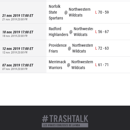
Norfolk
Northwestern
State
@
L
70
-
59
Wildcats
21 nov. 2019 17:00
ET
Spartans
21 nov. 2019 23:00
FR
Radford
Northwestern
@
L
56
-
67
18 nov. 2019 17:00
ET
Highlanders
Wildcats
18 nov. 2019 23:00
FR
Providence
Northwestern
@
L
72
-
63
12 nov. 2019 17:00
ET
Friars
Wildcats
12 nov. 2019 23:00
FR
Merrimack
Northwestern
@
L
61
-
71
07 nov. 2019 17:00
ET
Warriors
Wildcats
07 nov. 2019 23:00
FR