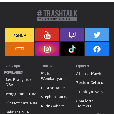
#SHOP
#TTFL
RUBRIQUES
JOUEURS
ÉQUIPES
POPULAIRES
Victor
Atlanta Hawks
Wembanyama
Les Français en
Boston Celtics
NBA
LeBron James
Brooklyn Nets
Programme NBA
Stephen Curry
Charlotte
Classements NBA
Rudy Gobert
Hornets
Salaires NBA