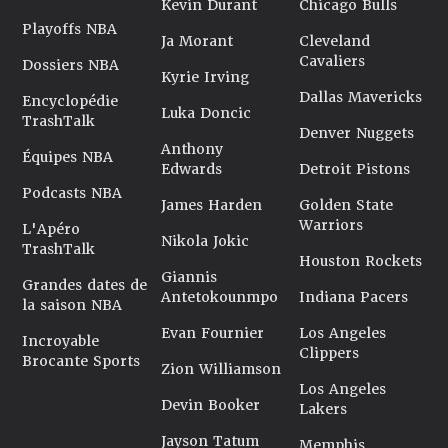
Kevin Durant
Chicago Bulls
Playoffs NBA
Ja Morant
Cleveland
Cavaliers
Dossiers NBA
Kyrie Irving
Dallas Mavericks
Encyclopédie
Luka Doncic
TrashTalk
Denver Nuggets
Anthony
Équipes NBA
Edwards
Detroit Pistons
Podcasts NBA
James Harden
Golden State
Warriors
L'Apéro
Nikola Jokic
TrashTalk
Houston Rockets
Giannis
Grandes dates de
Antetokounmpo
Indiana Pacers
la saison NBA
Evan Fournier
Los Angeles
Incroyable
Clippers
Brocante Sports
Zion Williamson
Los Angeles
Devin Booker
Lakers
Jayson Tatum
Memphis