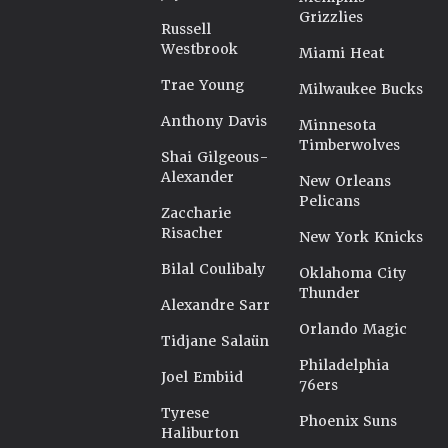
Grizzlies
Russell
Westbrook
Miami Heat
Trae Young
Milwaukee Bucks
Anthony Davis
Minnesota
Timberwolves
Shai Gilgeous-
Alexander
New Orleans
Pelicans
Zaccharie
Risacher
New York Knicks
Bilal Coulibaly
Oklahoma City
Thunder
Alexandre Sarr
Orlando Magic
Tidjane Salaün
Philadelphia
Joel Embiid
76ers
Tyrese
Phoenix Suns
Haliburton