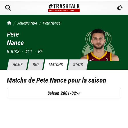
TrashTalk Actu NBA
Joueurs NBA
Pete
Nance
Pete
Nance
BUCKS
·
#
11
·
PF
HOME
BIO
MATCHS
STATS
Matchs de
Pete Nance
pour la saison
Saison 2001-02