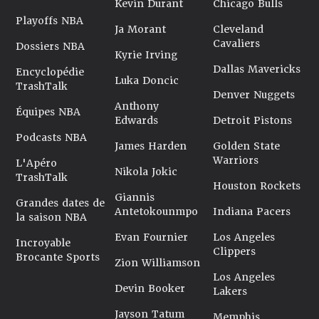
Kevin Durant
Chicago Bulls
Playoffs NBA
Ja Morant
Cleveland
Cavaliers
Dossiers NBA
Kyrie Irving
Dallas Mavericks
Encyclopédie
Luka Doncic
TrashTalk
Denver Nuggets
Anthony
Équipes NBA
Edwards
Detroit Pistons
Podcasts NBA
James Harden
Golden State
Warriors
L'Apéro
Nikola Jokic
TrashTalk
Houston Rockets
Giannis
Grandes dates de
Antetokounmpo
Indiana Pacers
la saison NBA
Evan Fournier
Los Angeles
Incroyable
Clippers
Brocante Sports
Zion Williamson
Los Angeles
Devin Booker
Lakers
Jayson Tatum
Memphis