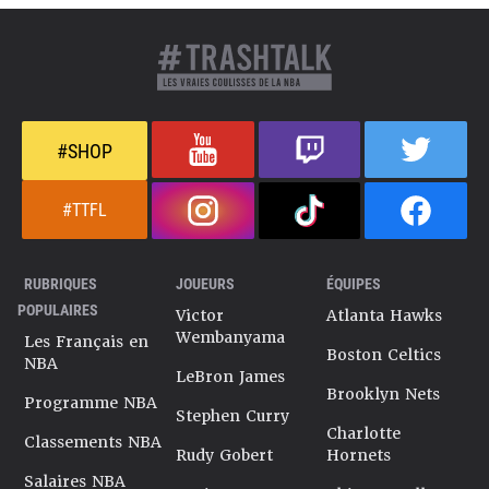
#SHOP
#TTFL
RUBRIQUES
JOUEURS
ÉQUIPES
POPULAIRES
Victor
Atlanta Hawks
Wembanyama
Les Français en
Boston Celtics
NBA
LeBron James
Brooklyn Nets
Programme NBA
Stephen Curry
Charlotte
Classements NBA
Rudy Gobert
Hornets
Salaires NBA