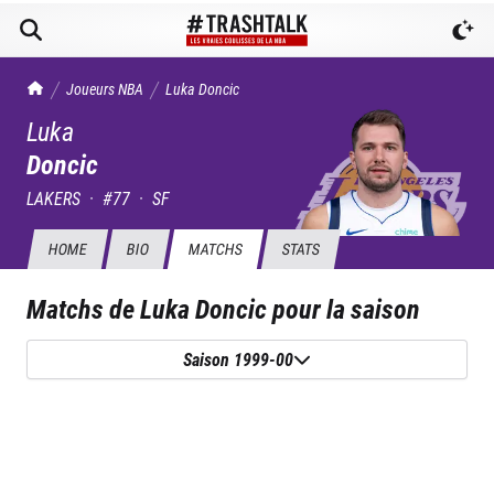
TrashTalk Actu NBA
Joueurs NBA
Luka
Doncic
Luka
Doncic
LAKERS
·
#
77
·
SF
HOME
BIO
MATCHS
STATS
Matchs de
Luka Doncic
pour la saison
Saison 1999-00