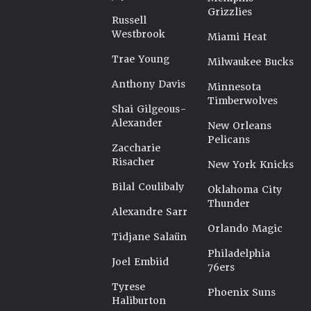
Grizzlies
Russell
Westbrook
Miami Heat
Trae Young
Milwaukee Bucks
Anthony Davis
Minnesota
Timberwolves
Shai Gilgeous-
Alexander
New Orleans
Pelicans
Zaccharie
Risacher
New York Knicks
Bilal Coulibaly
Oklahoma City
Thunder
Alexandre Sarr
Orlando Magic
Tidjane Salaün
Philadelphia
Joel Embiid
76ers
Tyrese
Phoenix Suns
Haliburton