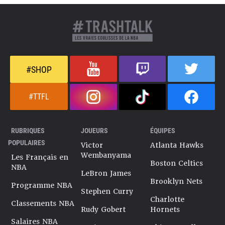
#SHOP
#TTFL
RUBRIQUES
JOUEURS
ÉQUIPES
POPULAIRES
Victor
Atlanta Hawks
Wembanyama
Les Français en
Boston Celtics
NBA
LeBron James
Brooklyn Nets
Programme NBA
Stephen Curry
Charlotte
Classements NBA
Rudy Gobert
Hornets
Salaires NBA