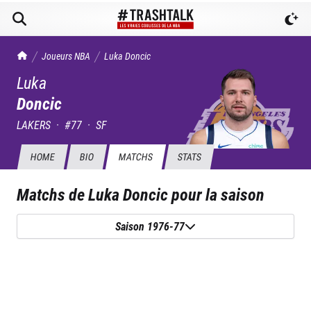
TrashTalk Actu NBA
Joueurs NBA
Luka
Doncic
Luka
Doncic
LAKERS
·
#
77
·
SF
HOME
BIO
MATCHS
STATS
Matchs de
Luka Doncic
pour la saison
Saison 1976-77