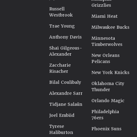
Grizzlies
Russell
Westbrook
Miami Heat
Trae Young
Milwaukee Bucks
Anthony Davis
Minnesota
Timberwolves
Shai Gilgeous-
Alexander
New Orleans
Pelicans
Zaccharie
Risacher
New York Knicks
Bilal Coulibaly
Oklahoma City
Thunder
Alexandre Sarr
Orlando Magic
Tidjane Salaün
Philadelphia
Joel Embiid
76ers
Tyrese
Phoenix Suns
Haliburton