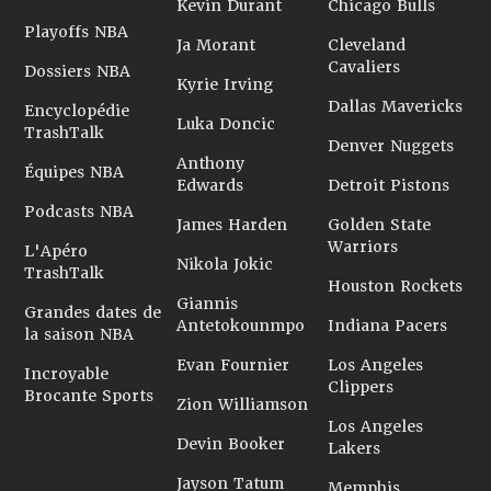
Kevin Durant
Chicago Bulls
Playoffs NBA
Ja Morant
Cleveland
Cavaliers
Dossiers NBA
Kyrie Irving
Dallas Mavericks
Encyclopédie
Luka Doncic
TrashTalk
Denver Nuggets
Anthony
Équipes NBA
Edwards
Detroit Pistons
Podcasts NBA
James Harden
Golden State
Warriors
L'Apéro
Nikola Jokic
TrashTalk
Houston Rockets
Giannis
Grandes dates de
Antetokounmpo
Indiana Pacers
la saison NBA
Evan Fournier
Los Angeles
Incroyable
Clippers
Brocante Sports
Zion Williamson
Los Angeles
Devin Booker
Lakers
Jayson Tatum
Memphis