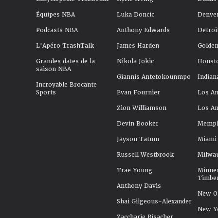
Équipes NBA
Luka Doncic
Denve
Podcasts NBA
Anthony Edwards
Detroi
L'Apéro TrashTalk
James Harden
Golden
Grandes dates de la
Nikola Jokic
Houst
saison NBA
Giannis Antetokounmpo
Indian
Incroyable Brocante
Sports
Evan Fournier
Los An
Zion Williamson
Los An
Devin Booker
Memphi
Jayson Tatum
Miami
Russell Westbrook
Milwa
Trae Young
Minne
Timbe
Anthony Davis
New Or
Shai Gilgeous-Alexander
New Y
Zaccharie Risacher