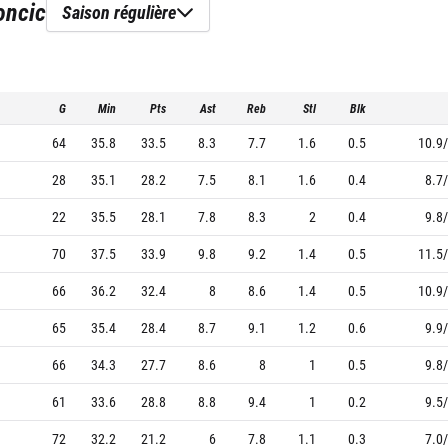
oncic
Saison régulière
G
Min
Pts
Ast
Reb
Stl
Blk
64
35.8
33.5
8.3
7.7
1.6
0.5
10.9/
28
35.1
28.2
7.5
8.1
1.6
0.4
8.7/
22
35.5
28.1
7.8
8.3
2
0.4
9.8/
70
37.5
33.9
9.8
9.2
1.4
0.5
11.5/
66
36.2
32.4
8
8.6
1.4
0.5
10.9/
65
35.4
28.4
8.7
9.1
1.2
0.6
9.9/
66
34.3
27.7
8.6
8
1
0.5
9.8/
61
33.6
28.8
8.8
9.4
1
0.2
9.5/
72
32.2
21.2
6
7.8
1.1
0.3
7.0/