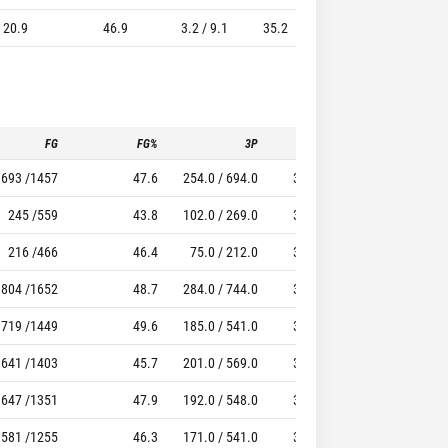
/ 20.9
46.9
3.2 / 9.1
35.2
6.4 / 8.4
75
FG
FG%
3P
3P%
FT
693 /1457
47.6
254.0 / 694.0
36.6
503 / 645
245 /559
43.8
102.0 / 269.0
37.9
197 / 249
216 /466
46.4
75.0 / 212.0
35.4
112 / 146
804 /1652
48.7
284.0 / 744.0
38.2
478 / 608
719 /1449
49.6
185.0 / 541.0
34.2
515 / 694
641 /1403
45.7
201.0 / 569.0
35.3
364 / 489
647 /1351
47.9
192.0 / 548.0
35.0
344 / 471
581 /1255
46.3
171.0 / 541.0
31.6
426 / 562