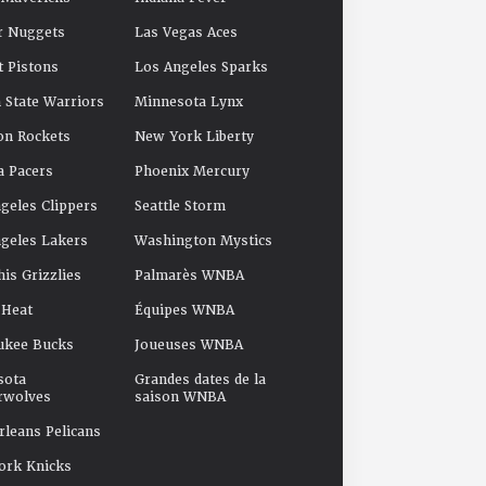
r Nuggets
Las Vegas Aces
t Pistons
Los Angeles Sparks
 State Warriors
Minnesota Lynx
on Rockets
New York Liberty
a Pacers
Phoenix Mercury
geles Clippers
Seattle Storm
geles Lakers
Washington Mystics
s Grizzlies
Palmarès WNBA
 Heat
Équipes WNBA
ukee Bucks
Joueuses WNBA
sota
Grandes dates de la
rwolves
saison WNBA
leans Pelicans
ork Knicks