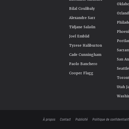
Oklah
Bilal Coulibaly
Orland
Alexandre Sarr
Philad
Tidjane Salaün
Phoeni
Joel Embiid
Portla
Tyrese Haliburton
Sacra
Cade Cunningham
San An
Paolo Banchero
Seattl
Cooper Flagg
Toront
Utah J
Washi
À propos
Contact
Publicité
Politique de confidentiali