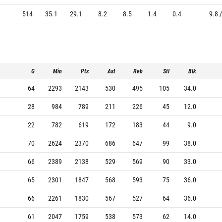
514
35.1
29.1
8.2
8.5
1.4
0.4
9.8 
G
Min
Pts
Ast
Reb
Stl
Blk
64
2293
2143
530
495
105
34.0
28
984
789
211
226
45
12.0
22
782
619
172
183
44
9.0
70
2624
2370
686
647
99
38.0
66
2389
2138
529
569
90
33.0
65
2301
1847
568
593
75
36.0
66
2261
1830
567
527
64
36.0
61
2047
1759
538
573
62
14.0