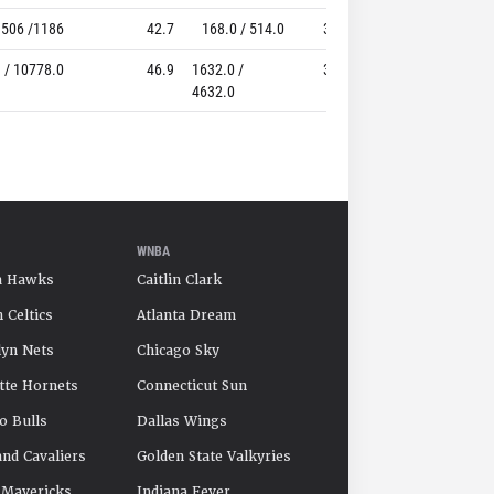
506 /1186
42.7
168.0 / 514.0
32.7
346 / 485
 / 10778.0
46.9
1632.0 /
35.2
3285.0 / 4349.0
4632.0
WNBA
a Hawks
Caitlin Clark
 Celtics
Atlanta Dream
yn Nets
Chicago Sky
tte Hornets
Connecticut Sun
o Bulls
Dallas Wings
and Cavaliers
Golden State Valkyries
 Mavericks
Indiana Fever