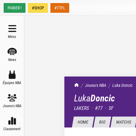
PARIER !
#SHOP
#TTFL
Menu
News
Équipes NBA
TrashTalk Actu NBA
Joueurs NBA
Luka
Doncic
Luka
Doncic
Joueurs NBA
LAKERS
·
#
77
·
SF
HOME
BIO
MATCHS
Classement