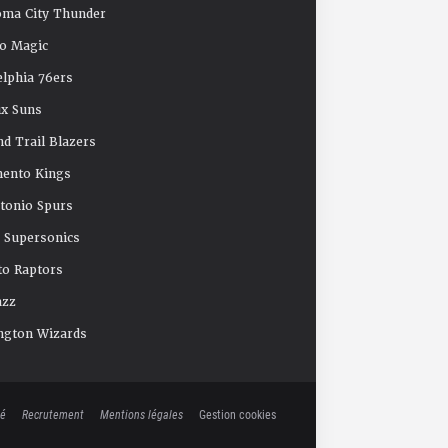
oma City Thunder
o Magic
elphia 76ers
x Suns
nd Trail Blazers
mento Kings
tonio Spurs
e Supersonics
o Raptors
azz
ngton Wizards
té
Recrutement
Mentions légales
Gestion cookies