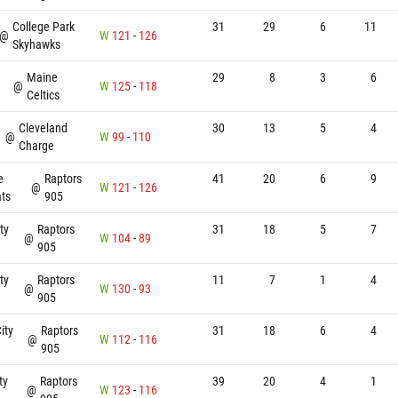
College Park
31
29
6
11
@
W
121
-
126
Skyhawks
Maine
29
8
3
6
@
W
125
-
118
Celtics
Cleveland
30
13
5
4
@
W
99
-
110
Charge
e
Raptors
41
20
6
9
@
W
121
-
126
ts
905
ty
Raptors
31
18
5
7
@
W
104
-
89
905
ty
Raptors
11
7
1
4
@
W
130
-
93
905
ity
Raptors
31
18
6
4
@
W
112
-
116
905
ty
Raptors
39
20
4
1
@
W
123
-
116