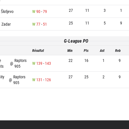
27
11
3
1
Škrljevo
W
90
-
79
25
11
5
9
@
Zadar
W
77
-
51
G-League PO
Résultat
Min
Pts
Ast
Reb
e
Raptors
22
16
1
9
@
W
139
-
143
ts
905
ity
Raptors
27
25
2
9
@
W
131
-
126
905