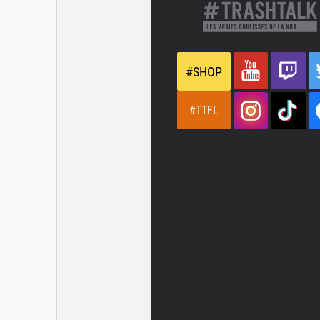
#SHOP
#TTFL