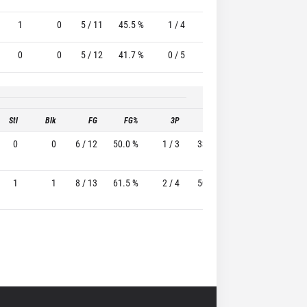
1
0
5 / 11
45.5 %
1 / 4
25.0%
0 / 0
0 
0
0
5 / 12
41.7 %
0 / 5
-
1 / 3
33.3 
Stl
Blk
FG
FG%
3P
3P%
FT
FT%
0
0
6 / 12
50.0 %
1 / 3
33.3%
3 / 3
100.0 %
1
1
8 / 13
61.5 %
2 / 4
50.0%
5 / 5
100.0 %