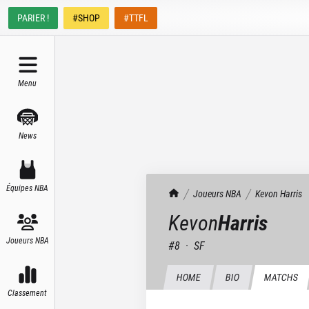
PARIER !
#SHOP
#TTFL
Menu
News
Équipes NBA
TrashTalk Actu NBA
Joueurs NBA
Kevon
Harris
Kevon
Harris
Joueurs NBA
#
8
·
SF
HOME
BIO
MATCHS
Classement