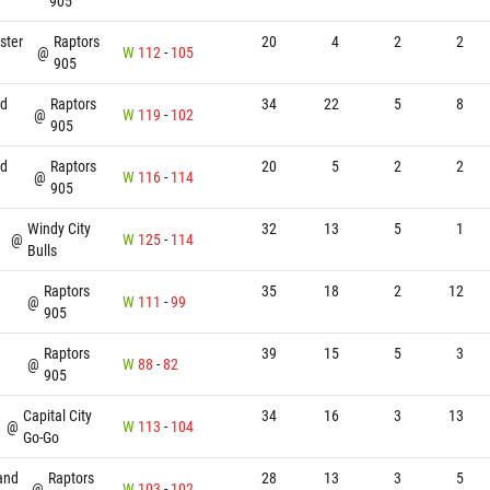
905
ster
Raptors
20
4
2
2
@
W
112
-
105
905
nd
Raptors
34
22
5
8
@
W
119
-
102
905
nd
Raptors
20
5
2
2
@
W
116
-
114
905
Windy City
32
13
5
1
@
W
125
-
114
Bulls
Raptors
35
18
2
12
@
W
111
-
99
905
Raptors
39
15
5
3
@
W
88
-
82
905
Capital City
34
16
3
13
@
W
113
-
104
Go-Go
and
Raptors
28
13
3
5
@
W
103
-
102