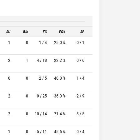
Stl
Blk
FG
FG%
3P
3P%
FT
FT
1
0
1 / 4
25.0 %
0 / 1
-
1 / 1
100.0 
2
1
4 / 18
22.2 %
0 / 6
-
1 / 1
100.0 
0
0
2 / 5
40.0 %
1 / 4
25.0%
1 / 1
100.0 
2
0
9 / 25
36.0 %
2 / 9
22.2%
1 / 4
25.0 
2
0
10 / 14
71.4 %
3 / 5
60.0%
1 / 1
100.0 
1
0
5 / 11
45.5 %
0 / 4
-
5 / 6
83.3 