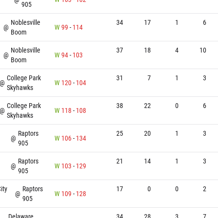
905
Noblesville
34
17
1
6
@
W
99
-
114
Boom
Noblesville
37
18
4
10
@
W
94
-
103
Boom
College Park
31
7
1
3
@
W
120
-
104
Skyhawks
College Park
38
22
0
6
@
W
118
-
108
Skyhawks
Raptors
25
20
1
3
@
W
106
-
134
905
Raptors
21
14
1
3
@
W
103
-
129
905
ity
Raptors
17
0
0
2
@
W
109
-
128
905
Delaware
34
28
3
7