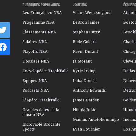
RUBRIQUES POPULAIRES
JOUEURS
ÉQUIPES
Les Français en NBA
Victor Wembanyama
Atlant
Programme NBA
LeBron James
Boston
Classements NBA
Stephen Curry
Brookl
Salaires NBA
Rudy Gobert
Charlo
Playoffs NBA
Kevin Durant
Chicag
Dossiers NBA
Ja Morant
Clevel
Encyclopédie TrashTalk
Kyrie Irving
Dallas
Équipes NBA
Luka Doncic
Denve
Podcasts NBA
Anthony Edwards
Detroi
L'Apéro TrashTalk
James Harden
Golden
Grandes dates de la
Nikola Jokic
Houst
saison NBA
Giannis Antetokounmpo
Indian
Incroyable Brocante
Sports
Evan Fournier
Los An