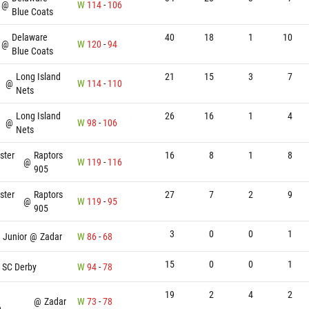
@
W
114
-
106
Blue Coats
Delaware
40
18
1
10
@
W
120
-
94
Blue Coats
Long Island
21
15
3
7
@
W
114
-
110
Nets
Long Island
26
16
1
4
@
W
98
-
106
Nets
ster
Raptors
16
8
1
8
@
W
119
-
116
905
ster
Raptors
27
7
2
9
@
W
119
-
95
905
3
0
0
1
 Junior
@
Zadar
W
86
-
68
15
0
0
1
SC Derby
W
94
-
78
19
2
4
2
@
Zadar
W
73
-
78
e