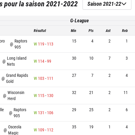
s
pour la saison
2021-2022
Saison 2021-22
G-League
Résultat
Min
Pts
Ast
Reb
oro
Raptors
15
4
2
1
@
W
119
-
113
905
Long Island
30
10
7
3
@
W
114
-
99
Nets
Grand Rapids
27
7
2
4
@
W
103
-
111
Gold
Wisconsin
32
21
2
11
@
W
115
-
130
Herd
lle
Raptors
29
25
2
6
@
W
131
-
106
905
Osceola
35
19
1
4
@
W
109
-
112
Magic