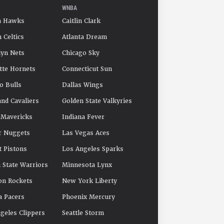
WNBA
a Hawks
Caitlin Clark
 Celtics
Atlanta Dream
yn Nets
Chicago Sky
tte Hornets
Connecticut Sun
o Bulls
Dallas Wings
and Cavaliers
Golden State Valkyries
 Mavericks
Indiana Fever
r Nuggets
Las Vegas Aces
t Pistons
Los Angeles Sparks
 State Warriors
Minnesota Lynx
on Rockets
New York Liberty
a Pacers
Phoenix Mercury
geles Clippers
Seattle Storm