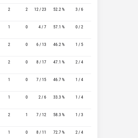
2
2
12 / 23
52.2 %
3 / 6
50.0%
2 / 2
100.0 
1
0
4 / 7
57.1 %
0 / 2
-
0 / 1
0 
2
0
6 / 13
46.2 %
1 / 5
20.0%
0 / 3
0 
2
0
8 / 17
47.1 %
2 / 4
50.0%
1 / 1
100.0 
1
0
7 / 15
46.7 %
1 / 4
25.0%
3 / 4
75.0 
1
0
2 / 6
33.3 %
1 / 4
25.0%
1 / 2
50.0 
2
1
7 / 12
58.3 %
1 / 3
33.3%
2 / 3
66.7 
1
0
8 / 11
72.7 %
2 / 4
50.0%
2 / 2
100.0 