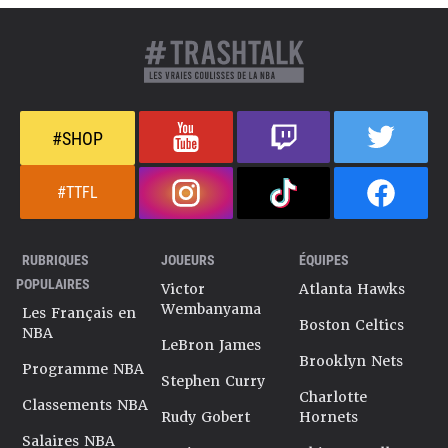
#SHOP
#TTFL
RUBRIQUES
JOUEURS
ÉQUIPES
POPULAIRES
Victor
Atlanta Hawks
Wembanyama
Les Français en
Boston Celtics
NBA
LeBron James
Brooklyn Nets
Programme NBA
Stephen Curry
Charlotte
Classements NBA
Rudy Gobert
Hornets
Salaires NBA