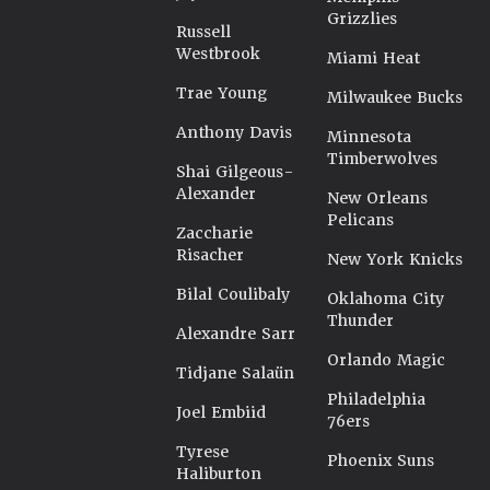
Grizzlies
Russell
Westbrook
Miami Heat
Trae Young
Milwaukee Bucks
Anthony Davis
Minnesota
Timberwolves
Shai Gilgeous-
Alexander
New Orleans
Pelicans
Zaccharie
Risacher
New York Knicks
Bilal Coulibaly
Oklahoma City
Thunder
Alexandre Sarr
Orlando Magic
Tidjane Salaün
Philadelphia
Joel Embiid
76ers
Tyrese
Phoenix Suns
Haliburton