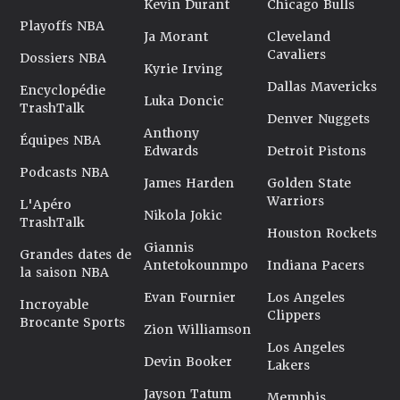
Kevin Durant
Chicago Bulls
Playoffs NBA
Ja Morant
Cleveland
Cavaliers
Dossiers NBA
Kyrie Irving
Dallas Mavericks
Encyclopédie
Luka Doncic
TrashTalk
Denver Nuggets
Anthony
Équipes NBA
Edwards
Detroit Pistons
Podcasts NBA
James Harden
Golden State
Warriors
L'Apéro
Nikola Jokic
TrashTalk
Houston Rockets
Giannis
Grandes dates de
Antetokounmpo
Indiana Pacers
la saison NBA
Evan Fournier
Los Angeles
Incroyable
Clippers
Brocante Sports
Zion Williamson
Los Angeles
Devin Booker
Lakers
Jayson Tatum
Memphis