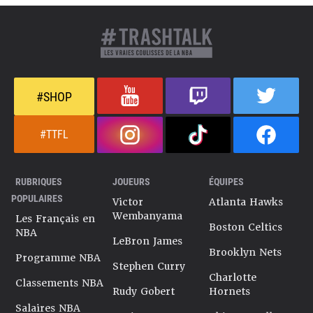
#SHOP
#TTFL
RUBRIQUES
JOUEURS
ÉQUIPES
POPULAIRES
Victor
Atlanta Hawks
Wembanyama
Les Français en
Boston Celtics
NBA
LeBron James
Brooklyn Nets
Programme NBA
Stephen Curry
Charlotte
Classements NBA
Rudy Gobert
Hornets
Salaires NBA