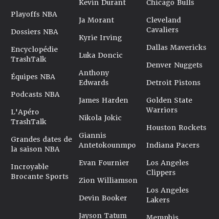
Kevin Durant
Chicago Bulls
Playoffs NBA
Ja Morant
Cleveland
Cavaliers
Dossiers NBA
Kyrie Irving
Dallas Mavericks
Encyclopédie
Luka Doncic
TrashTalk
Denver Nuggets
Anthony
Équipes NBA
Edwards
Detroit Pistons
Podcasts NBA
James Harden
Golden State
Warriors
L'Apéro
Nikola Jokic
TrashTalk
Houston Rockets
Giannis
Grandes dates de
Antetokounmpo
Indiana Pacers
la saison NBA
Evan Fournier
Los Angeles
Incroyable
Clippers
Brocante Sports
Zion Williamson
Los Angeles
Devin Booker
Lakers
Jayson Tatum
Memphis