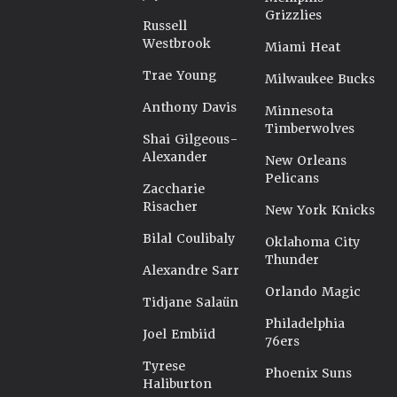
Grizzlies
Russell
Westbrook
Miami Heat
Trae Young
Milwaukee Bucks
Anthony Davis
Minnesota
Timberwolves
Shai Gilgeous-
Alexander
New Orleans
Pelicans
Zaccharie
Risacher
New York Knicks
Bilal Coulibaly
Oklahoma City
Thunder
Alexandre Sarr
Orlando Magic
Tidjane Salaün
Philadelphia
Joel Embiid
76ers
Tyrese
Phoenix Suns
Haliburton