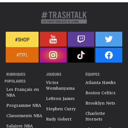
#SHOP
#TTFL
RUBRIQUES
JOUEURS
ÉQUIPES
POPULAIRES
Victor
Atlanta Hawks
Wembanyama
Les Français en
Boston Celtics
NBA
LeBron James
Brooklyn Nets
Programme NBA
Stephen Curry
Charlotte
Classements NBA
Rudy Gobert
Hornets
Salaires NBA