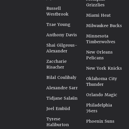
Grizzlies
Russell
Westbrook
Miami Heat
Trae Young
Milwaukee Bucks
Anthony Davis
Minnesota
Timberwolves
Shai Gilgeous-
Alexander
New Orleans
Pelicans
Zaccharie
Risacher
New York Knicks
Bilal Coulibaly
Oklahoma City
Thunder
Alexandre Sarr
Orlando Magic
Tidjane Salaün
Philadelphia
Joel Embiid
76ers
Tyrese
Phoenix Suns
Haliburton