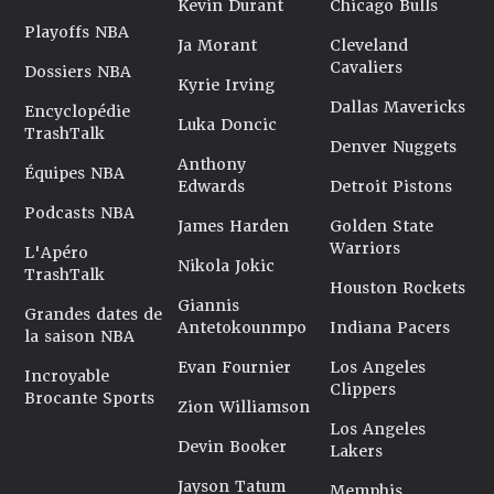
Kevin Durant
Chicago Bulls
Playoffs NBA
Ja Morant
Cleveland
Cavaliers
Dossiers NBA
Kyrie Irving
Dallas Mavericks
Encyclopédie
Luka Doncic
TrashTalk
Denver Nuggets
Anthony
Équipes NBA
Edwards
Detroit Pistons
Podcasts NBA
James Harden
Golden State
Warriors
L'Apéro
Nikola Jokic
TrashTalk
Houston Rockets
Giannis
Grandes dates de
Antetokounmpo
Indiana Pacers
la saison NBA
Evan Fournier
Los Angeles
Incroyable
Clippers
Brocante Sports
Zion Williamson
Los Angeles
Devin Booker
Lakers
Jayson Tatum
Memphis