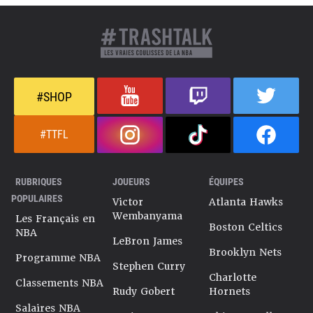
#SHOP
#TTFL
RUBRIQUES
JOUEURS
ÉQUIPES
POPULAIRES
Victor
Atlanta Hawks
Wembanyama
Les Français en
Boston Celtics
NBA
LeBron James
Brooklyn Nets
Programme NBA
Stephen Curry
Charlotte
Classements NBA
Rudy Gobert
Hornets
Salaires NBA