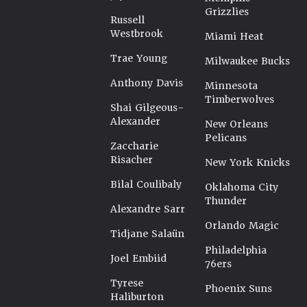
Grizzlies
Russell
Westbrook
Miami Heat
Trae Young
Milwaukee Bucks
Anthony Davis
Minnesota
Timberwolves
Shai Gilgeous-
Alexander
New Orleans
Pelicans
Zaccharie
Risacher
New York Knicks
Bilal Coulibaly
Oklahoma City
Thunder
Alexandre Sarr
Orlando Magic
Tidjane Salaün
Philadelphia
Joel Embiid
76ers
Tyrese
Phoenix Suns
Haliburton