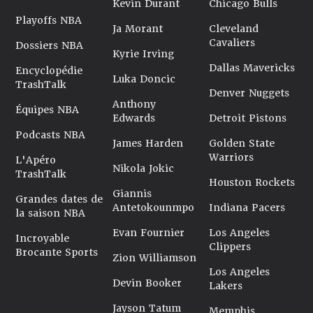
Kevin Durant
Chicago Bulls
Playoffs NBA
Ja Morant
Cleveland
Cavaliers
Dossiers NBA
Kyrie Irving
Dallas Mavericks
Encyclopédie
Luka Doncic
TrashTalk
Denver Nuggets
Anthony
Équipes NBA
Edwards
Detroit Pistons
Podcasts NBA
James Harden
Golden State
Warriors
L'Apéro
Nikola Jokic
TrashTalk
Houston Rockets
Giannis
Grandes dates de
Antetokounmpo
Indiana Pacers
la saison NBA
Evan Fournier
Los Angeles
Incroyable
Clippers
Brocante Sports
Zion Williamson
Los Angeles
Devin Booker
Lakers
Jayson Tatum
Memphis