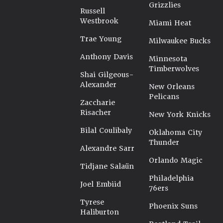
Grizzlies
Russell
Westbrook
Miami Heat
Trae Young
Milwaukee Bucks
Anthony Davis
Minnesota
Timberwolves
Shai Gilgeous-
Alexander
New Orleans
Pelicans
Zaccharie
Risacher
New York Knicks
Bilal Coulibaly
Oklahoma City
Thunder
Alexandre Sarr
Orlando Magic
Tidjane Salaün
Philadelphia
Joel Embiid
76ers
Tyrese
Phoenix Suns
Haliburton