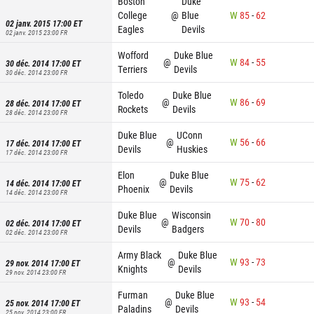
Boston
Duke
College
@
Blue
W
85
-
62
02 janv. 2015 17:00
ET
Eagles
Devils
02 janv. 2015 23:00
FR
Wofford
Duke Blue
@
W
84
-
55
30 déc. 2014 17:00
ET
Terriers
Devils
30 déc. 2014 23:00
FR
Toledo
Duke Blue
@
W
86
-
69
28 déc. 2014 17:00
ET
Rockets
Devils
28 déc. 2014 23:00
FR
Duke Blue
UConn
@
W
56
-
66
17 déc. 2014 17:00
ET
Devils
Huskies
17 déc. 2014 23:00
FR
Elon
Duke Blue
@
W
75
-
62
14 déc. 2014 17:00
ET
Phoenix
Devils
14 déc. 2014 23:00
FR
Duke Blue
Wisconsin
@
W
70
-
80
02 déc. 2014 17:00
ET
Devils
Badgers
02 déc. 2014 23:00
FR
Army Black
Duke Blue
@
W
93
-
73
29 nov. 2014 17:00
ET
Knights
Devils
29 nov. 2014 23:00
FR
Furman
Duke Blue
@
W
93
-
54
25 nov. 2014 17:00
ET
Paladins
Devils
25 nov. 2014 23:00
FR