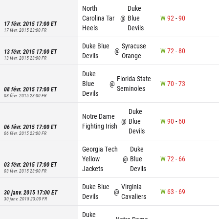
North
Duke
Carolina Tar
@
Blue
W
92
-
90
17 févr. 2015 17:00
ET
Heels
Devils
17 févr. 2015 23:00
FR
Duke Blue
Syracuse
@
W
72
-
80
13 févr. 2015 17:00
ET
Devils
Orange
13 févr. 2015 23:00
FR
Duke
Florida State
Blue
@
W
70
-
73
Seminoles
08 févr. 2015 17:00
ET
Devils
08 févr. 2015 23:00
FR
Duke
Notre Dame
@
Blue
W
90
-
60
Fighting Irish
06 févr. 2015 17:00
ET
Devils
06 févr. 2015 23:00
FR
Georgia Tech
Duke
Yellow
@
Blue
W
72
-
66
03 févr. 2015 17:00
ET
Jackets
Devils
03 févr. 2015 23:00
FR
Duke Blue
Virginia
@
W
63
-
69
30 janv. 2015 17:00
ET
Devils
Cavaliers
30 janv. 2015 23:00
FR
Duke