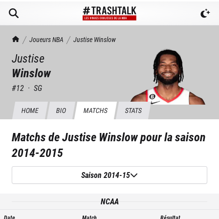
TrashTalk Actu NBA
Joueurs NBA
Justise
Winslow
Justise
Winslow
#
12
·
SG
HOME
BIO
MATCHS
STATS
Matchs de
Justise Winslow
pour la saison
2014-2015
Saison 2014-15
NCAA
Date
Match
Résultat