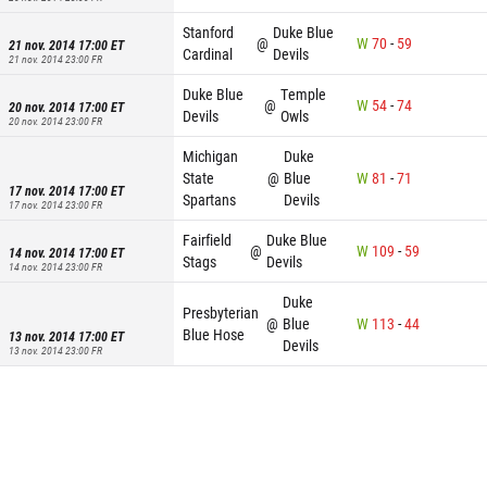
Stanford
Duke Blue
@
W
70
-
59
21 nov. 2014 17:00
ET
Cardinal
Devils
21 nov. 2014 23:00
FR
Duke Blue
Temple
@
W
54
-
74
20 nov. 2014 17:00
ET
Devils
Owls
20 nov. 2014 23:00
FR
Michigan
Duke
State
@
Blue
W
81
-
71
17 nov. 2014 17:00
ET
Spartans
Devils
17 nov. 2014 23:00
FR
Fairfield
Duke Blue
@
W
109
-
59
14 nov. 2014 17:00
ET
Stags
Devils
14 nov. 2014 23:00
FR
Duke
Presbyterian
@
Blue
W
113
-
44
Blue Hose
13 nov. 2014 17:00
ET
Devils
13 nov. 2014 23:00
FR