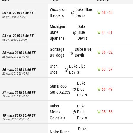
Wisconsin
Duke Blue
@
W
68
-
63
05 avr. 2015 16:00
ET
Badgers
Devils
05 avr. 2015 22:00
FR
Michigan
Duke
State
@
Blue
W
81
-
61
03 avr. 2015 16:00
ET
Spartans
Devils
03 avr. 2015 22:00
FR
Gonzaga
Duke Blue
@
W
66
-
52
28 mars 2015 18:00
ET
Bulldogs
Devils
28 mars 2015 23:00
FR
Utah
Duke Blue
@
W
63
-
57
26 mars 2015 18:00
ET
Utes
Devils
26 mars 2015 23:00
FR
Duke
San Diego
@
Blue
W
68
-
49
State Aztecs
21 mars 2015 18:00
ET
Devils
21 mars 2015 23:00
FR
Robert
Duke
Morris
@
Blue
W
85
-
56
19 mars 2015 18:00
ET
Colonials
Devils
19 mars 2015 23:00
FR
Duke
Notre Dame