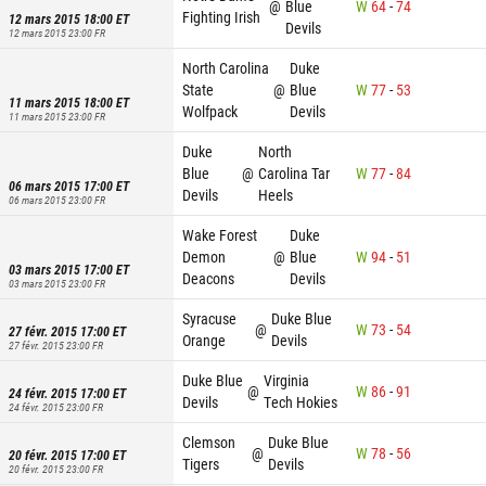
@
Blue
W
64
-
74
Fighting Irish
12 mars 2015 18:00
ET
Devils
12 mars 2015 23:00
FR
North Carolina
Duke
State
@
Blue
W
77
-
53
11 mars 2015 18:00
ET
Wolfpack
Devils
11 mars 2015 23:00
FR
Duke
North
Blue
@
Carolina Tar
W
77
-
84
06 mars 2015 17:00
ET
Devils
Heels
06 mars 2015 23:00
FR
Wake Forest
Duke
Demon
@
Blue
W
94
-
51
03 mars 2015 17:00
ET
Deacons
Devils
03 mars 2015 23:00
FR
Syracuse
Duke Blue
@
W
73
-
54
27 févr. 2015 17:00
ET
Orange
Devils
27 févr. 2015 23:00
FR
Duke Blue
Virginia
@
W
86
-
91
24 févr. 2015 17:00
ET
Devils
Tech Hokies
24 févr. 2015 23:00
FR
Clemson
Duke Blue
@
W
78
-
56
20 févr. 2015 17:00
ET
Tigers
Devils
20 févr. 2015 23:00
FR