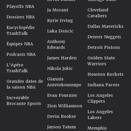
Playoffs NBA
Ja Morant
Cleveland
Cavaliers
Dossiers NBA
Kyrie Irving
Dallas Mavericks
Encyclopédie
Luka Doncic
TrashTalk
Denver Nuggets
Anthony
Équipes NBA
Edwards
Detroit Pistons
Podcasts NBA
James Harden
Golden State
Warriors
L'Apéro
Nikola Jokic
TrashTalk
Houston Rockets
Giannis
Grandes dates de
Antetokounmpo
Indiana Pacers
la saison NBA
Evan Fournier
Los Angeles
Incroyable
Clippers
Brocante Sports
Zion Williamson
Los Angeles
Devin Booker
Lakers
Jayson Tatum
Memphis