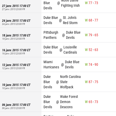
Notre Dame
Blue
@
W
77
-
73
Fighting Irish
27 janv. 2015 17:00
ET
Devils
27 janv. 2015 23:00
FR
Duke Blue
St. John's
@
W
68
-
77
24 janv. 2015 17:00
ET
Devils
Red Storm
24 janv. 2015 23:00
FR
Pittsburgh
Duke Blue
@
W
79
-
65
18 janv. 2015 17:00
ET
Panthers
Devils
18 janv. 2015 23:00
FR
Duke Blue
Louisville
@
W
52
-
63
16 janv. 2015 17:00
ET
Devils
Cardinals
16 janv. 2015 23:00
FR
Miami
Duke Blue
@
W
74
-
90
12 janv. 2015 17:00
ET
Hurricanes
Devils
12 janv. 2015 23:00
FR
Duke
North Carolina
Blue
@
State
W
87
-
75
10 janv. 2015 17:00
ET
Devils
Wolfpack
10 janv. 2015 23:00
FR
Duke
Wake Forest
Blue
@
Demon
W
65
-
73
06 janv. 2015 17:00
ET
Devils
Deacons
06 janv. 2015 23:00
FR