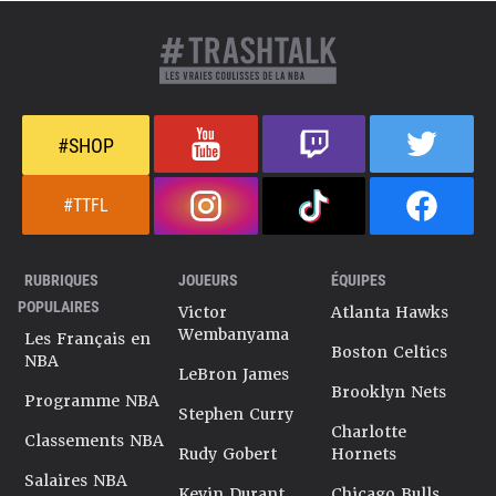
#SHOP
#TTFL
RUBRIQUES
JOUEURS
ÉQUIPES
POPULAIRES
Victor
Atlanta Hawks
Wembanyama
Les Français en
Boston Celtics
NBA
LeBron James
Brooklyn Nets
Programme NBA
Stephen Curry
Charlotte
Classements NBA
Rudy Gobert
Hornets
Salaires NBA
Kevin Durant
Chicago Bulls