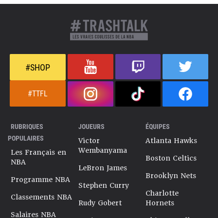
#SHOP
#TTFL
RUBRIQUES
JOUEURS
ÉQUIPES
POPULAIRES
Victor
Atlanta Hawks
Wembanyama
Les Français en
Boston Celtics
NBA
LeBron James
Brooklyn Nets
Programme NBA
Stephen Curry
Charlotte
Classements NBA
Rudy Gobert
Hornets
Salaires NBA