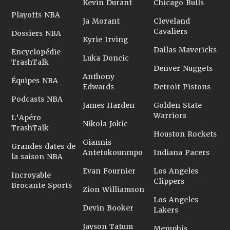
Kevin Durant
Chicago Bulls
Playoffs NBA
Ja Morant
Cleveland
Cavaliers
Dossiers NBA
Kyrie Irving
Dallas Mavericks
Encyclopédie
Luka Doncic
TrashTalk
Denver Nuggets
Anthony
Équipes NBA
Edwards
Detroit Pistons
Podcasts NBA
James Harden
Golden State
Warriors
L'Apéro
Nikola Jokic
TrashTalk
Houston Rockets
Giannis
Grandes dates de
Antetokounmpo
Indiana Pacers
la saison NBA
Evan Fournier
Los Angeles
Incroyable
Clippers
Brocante Sports
Zion Williamson
Los Angeles
Devin Booker
Lakers
Jayson Tatum
Memphis