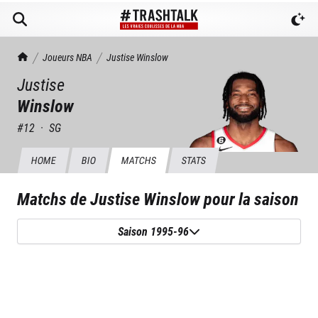
TrashTalk Actu NBA
Joueurs NBA
Justise
Winslow
Justise
Winslow
#
12
·
SG
HOME
BIO
MATCHS
STATS
Matchs de
Justise Winslow
pour la saison
Saison 1995-96