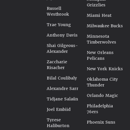
Grizzlies
Russell
Westbrook
Miami Heat
Trae Young
Milwaukee Bucks
Anthony Davis
Minnesota
Timberwolves
Shai Gilgeous-
Alexander
New Orleans
Pelicans
Zaccharie
Risacher
New York Knicks
Bilal Coulibaly
Oklahoma City
Thunder
Alexandre Sarr
Orlando Magic
Tidjane Salaün
Philadelphia
Joel Embiid
76ers
Tyrese
Phoenix Suns
Haliburton