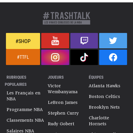
#SHOP
#TTFL
RUBRIQUES
JOUEURS
ÉQUIPES
POPULAIRES
Victor
Atlanta Hawks
Wembanyama
Les Français en
Boston Celtics
NBA
LeBron James
Brooklyn Nets
Programme NBA
Stephen Curry
Charlotte
Classements NBA
Rudy Gobert
Hornets
Salaires NBA