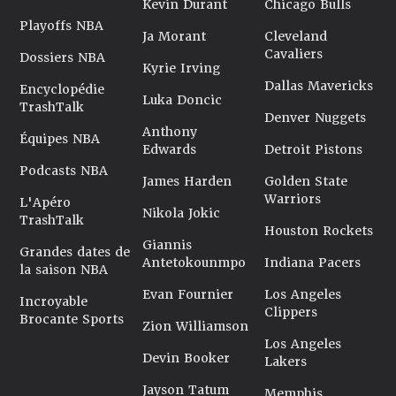
Kevin Durant
Chicago Bulls
Playoffs NBA
Ja Morant
Cleveland
Cavaliers
Dossiers NBA
Kyrie Irving
Dallas Mavericks
Encyclopédie
Luka Doncic
TrashTalk
Denver Nuggets
Anthony
Équipes NBA
Edwards
Detroit Pistons
Podcasts NBA
James Harden
Golden State
Warriors
L'Apéro
Nikola Jokic
TrashTalk
Houston Rockets
Giannis
Grandes dates de
Antetokounmpo
Indiana Pacers
la saison NBA
Evan Fournier
Los Angeles
Incroyable
Clippers
Brocante Sports
Zion Williamson
Los Angeles
Devin Booker
Lakers
Jayson Tatum
Memphis