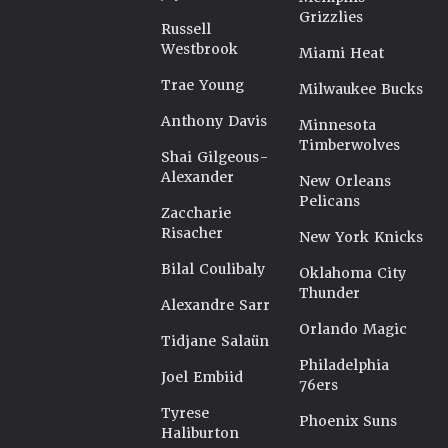
Grizzlies
Russell
Westbrook
Miami Heat
Trae Young
Milwaukee Bucks
Anthony Davis
Minnesota
Timberwolves
Shai Gilgeous-
Alexander
New Orleans
Pelicans
Zaccharie
Risacher
New York Knicks
Bilal Coulibaly
Oklahoma City
Thunder
Alexandre Sarr
Orlando Magic
Tidjane Salaün
Philadelphia
Joel Embiid
76ers
Tyrese
Phoenix Suns
Haliburton