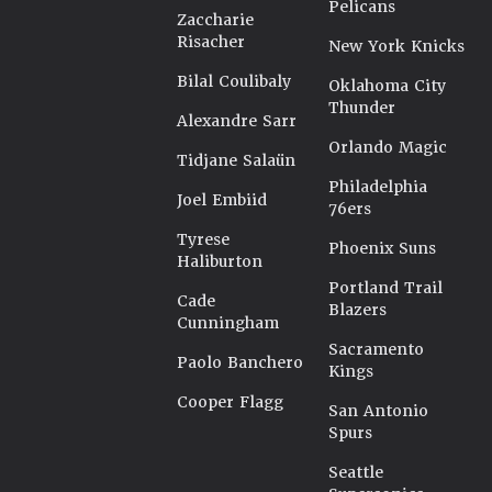
Pelicans
Zaccharie
Risacher
New York Knicks
Bilal Coulibaly
Oklahoma City
Thunder
Alexandre Sarr
Orlando Magic
Tidjane Salaün
Philadelphia
Joel Embiid
76ers
Tyrese
Phoenix Suns
Haliburton
Portland Trail
Cade
Blazers
Cunningham
Sacramento
Paolo Banchero
Kings
Cooper Flagg
San Antonio
Spurs
Seattle