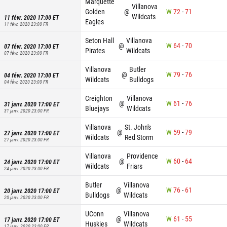
Marquette
Villanova
Golden
@
W
72
-
71
Wildcats
11 févr. 2020 17:00
ET
Eagles
11 févr. 2020 23:00
FR
Seton Hall
Villanova
@
W
64
-
70
07 févr. 2020 17:00
ET
Pirates
Wildcats
07 févr. 2020 23:00
FR
Villanova
Butler
@
W
79
-
76
04 févr. 2020 17:00
ET
Wildcats
Bulldogs
04 févr. 2020 23:00
FR
Creighton
Villanova
@
W
61
-
76
31 janv. 2020 17:00
ET
Bluejays
Wildcats
31 janv. 2020 23:00
FR
Villanova
St. John's
@
W
59
-
79
27 janv. 2020 17:00
ET
Wildcats
Red Storm
27 janv. 2020 23:00
FR
Villanova
Providence
@
W
60
-
64
24 janv. 2020 17:00
ET
Wildcats
Friars
24 janv. 2020 23:00
FR
Butler
Villanova
@
W
76
-
61
20 janv. 2020 17:00
ET
Bulldogs
Wildcats
20 janv. 2020 23:00
FR
UConn
Villanova
@
W
61
-
55
17 janv. 2020 17:00
ET
Huskies
Wildcats
17 janv. 2020 23:00
FR