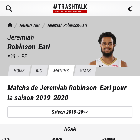
TrashTalk Actu NBA
Joueurs NBA
Jeremiah
Robinson-Earl
Jeremiah
Robinson-Earl
#
23
·
PF
HOME
BIO
MATCHS
STATS
Matchs de
Jeremiah Robinson-Earl
pour
la saison
2019-2020
Saison 2019-20
NCAA
Date
Match
Résultat