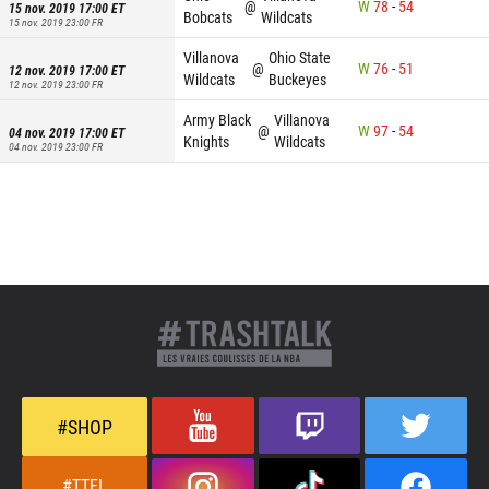
@
W
78
-
54
15 nov. 2019 17:00
ET
Bobcats
Wildcats
15 nov. 2019 23:00
FR
Villanova
Ohio State
@
W
76
-
51
12 nov. 2019 17:00
ET
Wildcats
Buckeyes
12 nov. 2019 23:00
FR
Army Black
Villanova
@
W
97
-
54
04 nov. 2019 17:00
ET
Knights
Wildcats
04 nov. 2019 23:00
FR
#SHOP
#TTFL