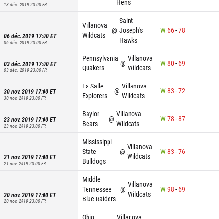
Hens
13 déc. 2019 23:00
FR
Saint
Villanova
@
Joseph's
W
66
-
78
Wildcats
06 déc. 2019 17:00
ET
Hawks
06 déc. 2019 23:00
FR
Pennsylvania
Villanova
@
W
80
-
69
03 déc. 2019 17:00
ET
Quakers
Wildcats
03 déc. 2019 23:00
FR
La Salle
Villanova
@
W
83
-
72
30 nov. 2019 17:00
ET
Explorers
Wildcats
30 nov. 2019 23:00
FR
Baylor
Villanova
@
W
78
-
87
23 nov. 2019 17:00
ET
Bears
Wildcats
23 nov. 2019 23:00
FR
Mississippi
Villanova
State
@
W
83
-
76
Wildcats
21 nov. 2019 17:00
ET
Bulldogs
21 nov. 2019 23:00
FR
Middle
Villanova
Tennessee
@
W
98
-
69
Wildcats
20 nov. 2019 17:00
ET
Blue Raiders
20 nov. 2019 23:00
FR
Ohio
Villanova