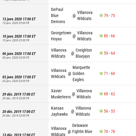
DePaul
Villanova
Blue
@
W
79
-
75
Wildcats
13 janv. 2020 17:00
ET
Demons
13 janv. 2020 23:00
FR
Georgetown
Villanova
@
W
80
-
66
10 janv. 2020 17:00
ET
Hoyas
Wildcats
10 janv. 2020 23:00
FR
Villanova
Creighton
@
W
59
-
64
06 janv. 2020 17:00
ET
Wildcats
Bluejays
06 janv. 2020 23:00
FR
Marquette
Villanova
@
Golden
W
71
-
60
Wildcats
03 janv. 2020 17:00
ET
Eagles
03 janv. 2020 23:00
FR
Xavier
Villanova
@
W
68
-
62
29 déc. 2019 17:00
ET
Musketeers
Wildcats
29 déc. 2019 23:00
FR
Kansas
Villanova
@
W
56
-
55
20 déc. 2019 17:00
ET
Jayhawks
Wildcats
20 déc. 2019 23:00
FR
Delaware
Villanova
@
Fightin Blue
W
70
-
78
Wildcats
13 déc. 2019 17:00
ET