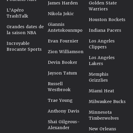
James Harden
Golden State
Warriors
L'Apéro
Nikola Jokic
TrashTalk
Houston Rockets
Giannis
Grandes dates de
Antetokounmpo
Indiana Pacers
la saison NBA
Evan Fournier
Los Angeles
Incroyable
Clippers
Brocante Sports
Zion Williamson
Los Angeles
Devin Booker
Lakers
Jayson Tatum
Memphis
Grizzlies
Russell
Westbrook
Miami Heat
Trae Young
Milwaukee Bucks
Anthony Davis
Minnesota
Timberwolves
Shai Gilgeous-
Alexander
New Orleans