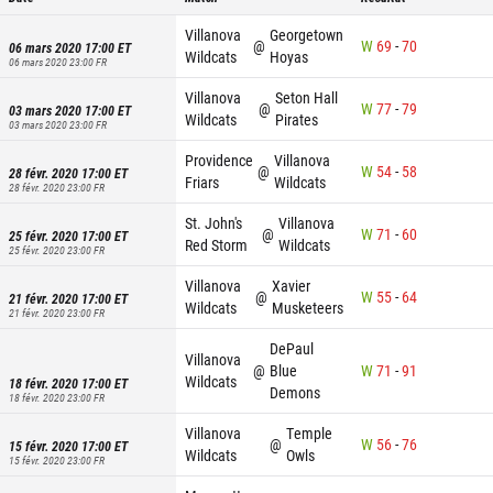
Villanova
Georgetown
@
W
69
-
70
06 mars 2020 17:00
ET
Wildcats
Hoyas
06 mars 2020 23:00
FR
Villanova
Seton Hall
@
W
77
-
79
03 mars 2020 17:00
ET
Wildcats
Pirates
03 mars 2020 23:00
FR
Providence
Villanova
@
W
54
-
58
28 févr. 2020 17:00
ET
Friars
Wildcats
28 févr. 2020 23:00
FR
St. John's
Villanova
@
W
71
-
60
25 févr. 2020 17:00
ET
Red Storm
Wildcats
25 févr. 2020 23:00
FR
Villanova
Xavier
@
W
55
-
64
21 févr. 2020 17:00
ET
Wildcats
Musketeers
21 févr. 2020 23:00
FR
DePaul
Villanova
@
Blue
W
71
-
91
Wildcats
18 févr. 2020 17:00
ET
Demons
18 févr. 2020 23:00
FR
Villanova
Temple
@
W
56
-
76
15 févr. 2020 17:00
ET
Wildcats
Owls
15 févr. 2020 23:00
FR