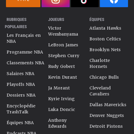
RUBRIQUES
JOUEURS
ÉQUIPES
POPULAIRES
Victor
Atlanta Hawks
Wembanyama
Les Français en
Boston Celtics
NBA
LeBron James
Brooklyn Nets
Programme NBA
Stephen Curry
Charlotte
Classements NBA
Rudy Gobert
Hornets
Salaires NBA
Kevin Durant
Chicago Bulls
Playoffs NBA
Ja Morant
Cleveland
Cavaliers
Dossiers NBA
Kyrie Irving
Dallas Mavericks
Encyclopédie
Luka Doncic
TrashTalk
Denver Nuggets
Anthony
Équipes NBA
Edwards
Detroit Pistons
Podcasts NBA