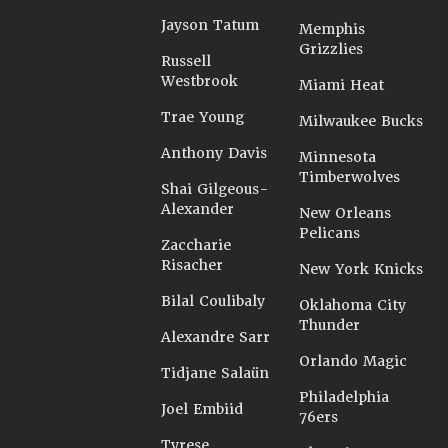
Jayson Tatum
Memphis
Grizzlies
Russell
Westbrook
Miami Heat
Trae Young
Milwaukee Bucks
Anthony Davis
Minnesota
Timberwolves
Shai Gilgeous-
Alexander
New Orleans
Pelicans
Zaccharie
Risacher
New York Knicks
Bilal Coulibaly
Oklahoma City
Thunder
Alexandre Sarr
Orlando Magic
Tidjane Salaün
Philadelphia
Joel Embiid
76ers
Tyrese