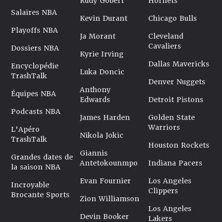
Rudy Gobert
Hornets
Salaires NBA
Kevin Durant
Chicago Bulls
Playoffs NBA
Ja Morant
Cleveland
Cavaliers
Dossiers NBA
Kyrie Irving
Dallas Mavericks
Encyclopédie
Luka Doncic
TrashTalk
Denver Nuggets
Anthony
Équipes NBA
Edwards
Detroit Pistons
Podcasts NBA
James Harden
Golden State
Warriors
L'Apéro
Nikola Jokic
TrashTalk
Houston Rockets
Giannis
Grandes dates de
Antetokounmpo
Indiana Pacers
la saison NBA
Evan Fournier
Los Angeles
Incroyable
Clippers
Brocante Sports
Zion Williamson
Los Angeles
Devin Booker
Lakers