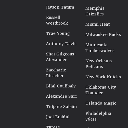
Jayson Tatum
Memphis
Grizzlies
Russell
Westbrook
Miami Heat
Trae Young
Milwaukee Bucks
Anthony Davis
Minnesota
Timberwolves
Shai Gilgeous-
Alexander
New Orleans
Pelicans
Zaccharie
Risacher
New York Knicks
Bilal Coulibaly
Oklahoma City
Thunder
Alexandre Sarr
Orlando Magic
Tidjane Salaün
Philadelphia
Joel Embiid
76ers
Tyrese