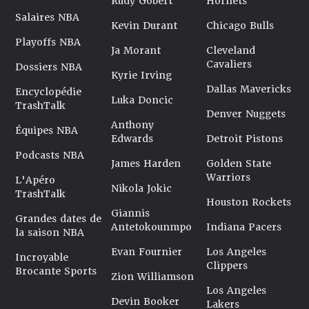
Rudy Gobert
Hornets
Salaires NBA
Kevin Durant
Chicago Bulls
Playoffs NBA
Ja Morant
Cleveland
Cavaliers
Dossiers NBA
Kyrie Irving
Dallas Mavericks
Encyclopédie
Luka Doncic
TrashTalk
Denver Nuggets
Anthony
Équipes NBA
Edwards
Detroit Pistons
Podcasts NBA
James Harden
Golden State
Warriors
L'Apéro
Nikola Jokic
TrashTalk
Houston Rockets
Giannis
Grandes dates de
Antetokounmpo
Indiana Pacers
la saison NBA
Evan Fournier
Los Angeles
Incroyable
Clippers
Brocante Sports
Zion Williamson
Los Angeles
Devin Booker
Lakers