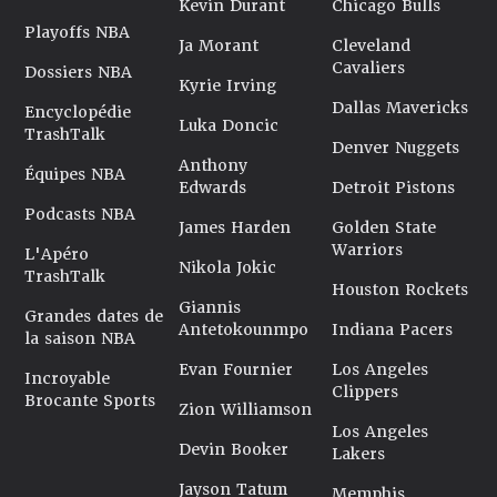
Kevin Durant
Chicago Bulls
Playoffs NBA
Ja Morant
Cleveland
Cavaliers
Dossiers NBA
Kyrie Irving
Dallas Mavericks
Encyclopédie
Luka Doncic
TrashTalk
Denver Nuggets
Anthony
Équipes NBA
Edwards
Detroit Pistons
Podcasts NBA
James Harden
Golden State
Warriors
L'Apéro
Nikola Jokic
TrashTalk
Houston Rockets
Giannis
Grandes dates de
Antetokounmpo
Indiana Pacers
la saison NBA
Evan Fournier
Los Angeles
Incroyable
Clippers
Brocante Sports
Zion Williamson
Los Angeles
Devin Booker
Lakers
Jayson Tatum
Memphis