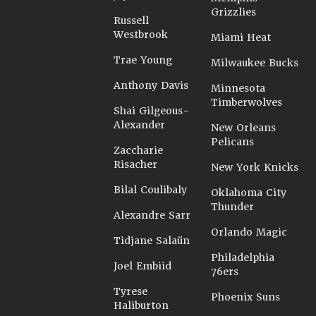
Grizzlies
Russell
Westbrook
Miami Heat
Trae Young
Milwaukee Bucks
Anthony Davis
Minnesota
Timberwolves
Shai Gilgeous-
Alexander
New Orleans
Pelicans
Zaccharie
Risacher
New York Knicks
Bilal Coulibaly
Oklahoma City
Thunder
Alexandre Sarr
Orlando Magic
Tidjane Salaün
Philadelphia
Joel Embiid
76ers
Tyrese
Phoenix Suns
Haliburton