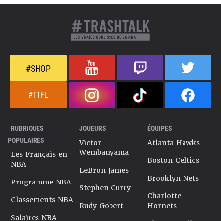
#SHOP
#TTFL
RUBRIQUES
JOUEURS
ÉQUIPES
POPULAIRES
Victor
Atlanta Hawks
Wembanyama
Les Français en
Boston Celtics
NBA
LeBron James
Brooklyn Nets
Programme NBA
Stephen Curry
Charlotte
Classements NBA
Rudy Gobert
Hornets
Salaires NBA