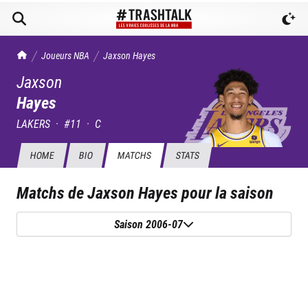
TrashTalk Actu NBA
Joueurs NBA
Jaxson
Hayes
Jaxson
Hayes
LAKERS
·
#
11
·
C
HOME
BIO
MATCHS
STATS
Matchs de
Jaxson Hayes
pour la saison
Saison 2006-07