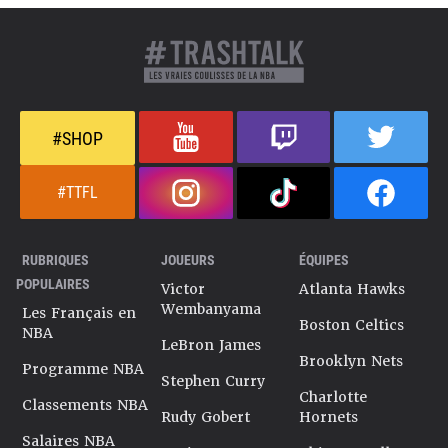
#SHOP
#TTFL
RUBRIQUES
JOUEURS
ÉQUIPES
POPULAIRES
Victor
Atlanta Hawks
Wembanyama
Les Français en
Boston Celtics
NBA
LeBron James
Brooklyn Nets
Programme NBA
Stephen Curry
Charlotte
Classements NBA
Rudy Gobert
Hornets
Salaires NBA