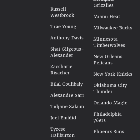
Grizzlies
Russell
Westbrook
Miami Heat
Trae Young
Milwaukee Bucks
Anthony Davis
Minnesota
Timberwolves
Shai Gilgeous-
Alexander
New Orleans
Pelicans
Zaccharie
Risacher
New York Knicks
Bilal Coulibaly
Oklahoma City
Thunder
Alexandre Sarr
Orlando Magic
Tidjane Salaün
Philadelphia
Joel Embiid
76ers
Tyrese
Phoenix Suns
Haliburton