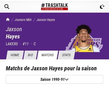
TrashTalk Actu NBA
Joueurs NBA
Jaxson
Hayes
Jaxson
Hayes
LAKERS
·
#
11
·
C
HOME
BIO
MATCHS
STATS
Matchs de
Jaxson Hayes
pour la saison
Saison 1990-91