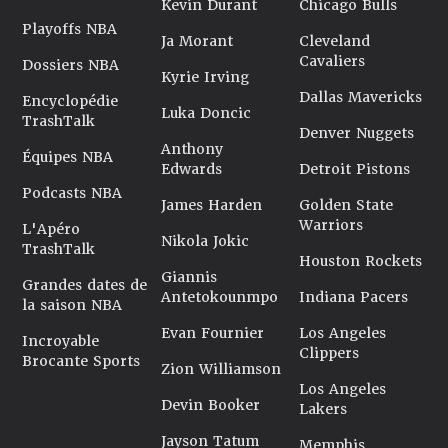
Kevin Durant
Chicago Bulls
Playoffs NBA
Ja Morant
Cleveland
Cavaliers
Dossiers NBA
Kyrie Irving
Dallas Mavericks
Encyclopédie
Luka Doncic
TrashTalk
Denver Nuggets
Anthony
Équipes NBA
Edwards
Detroit Pistons
Podcasts NBA
James Harden
Golden State
Warriors
L'Apéro
Nikola Jokic
TrashTalk
Houston Rockets
Giannis
Grandes dates de
Antetokounmpo
Indiana Pacers
la saison NBA
Evan Fournier
Los Angeles
Incroyable
Clippers
Brocante Sports
Zion Williamson
Los Angeles
Devin Booker
Lakers
Jayson Tatum
Memphis