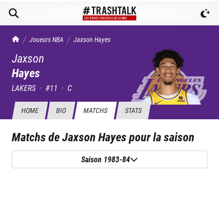
TrashTalk Actu NBA
Joueurs NBA
Jaxson
Hayes
Jaxson
Hayes
LAKERS
·
#
11
·
C
HOME
BIO
MATCHS
STATS
Matchs de
Jaxson Hayes
pour la saison
Saison 1983-84