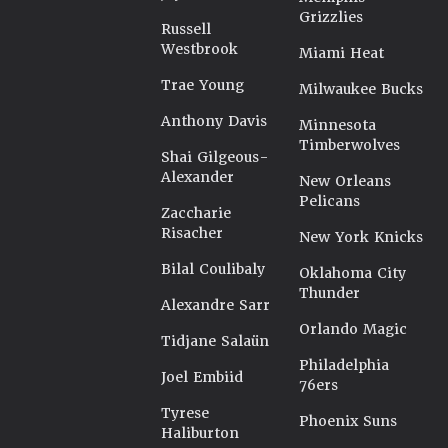
Grizzlies
Russell
Westbrook
Miami Heat
Trae Young
Milwaukee Bucks
Anthony Davis
Minnesota
Timberwolves
Shai Gilgeous-
Alexander
New Orleans
Pelicans
Zaccharie
Risacher
New York Knicks
Bilal Coulibaly
Oklahoma City
Thunder
Alexandre Sarr
Orlando Magic
Tidjane Salaün
Philadelphia
Joel Embiid
76ers
Tyrese
Phoenix Suns
Haliburton