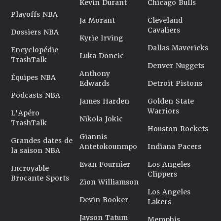
Kevin Durant
Chicago Bulls
Playoffs NBA
Ja Morant
Cleveland
Cavaliers
Dossiers NBA
Kyrie Irving
Dallas Mavericks
Encyclopédie
Luka Doncic
TrashTalk
Denver Nuggets
Anthony
Équipes NBA
Edwards
Detroit Pistons
Podcasts NBA
James Harden
Golden State
Warriors
L'Apéro
Nikola Jokic
TrashTalk
Houston Rockets
Giannis
Grandes dates de
Antetokounmpo
Indiana Pacers
la saison NBA
Evan Fournier
Los Angeles
Incroyable
Clippers
Brocante Sports
Zion Williamson
Los Angeles
Devin Booker
Lakers
Jayson Tatum
Memphis