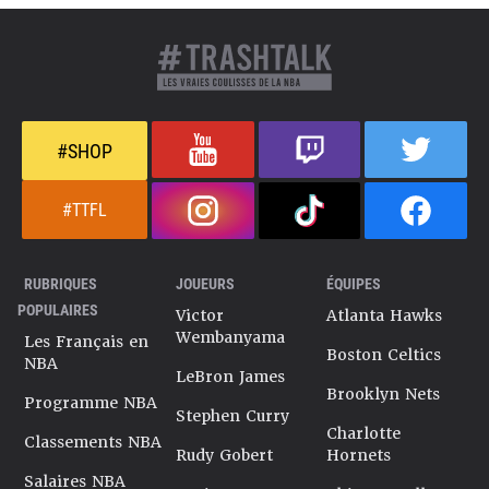
#SHOP
#TTFL
RUBRIQUES
JOUEURS
ÉQUIPES
POPULAIRES
Victor
Atlanta Hawks
Wembanyama
Les Français en
Boston Celtics
NBA
LeBron James
Brooklyn Nets
Programme NBA
Stephen Curry
Charlotte
Classements NBA
Rudy Gobert
Hornets
Salaires NBA