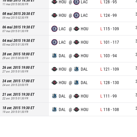
10 mai 2015 18:30
ET
HOU
@
LAC
L
128
-
95
11 mai 2015 00:30
FR
08 mai 2015 20:30
ET
HOU
@
LAC
L
124
-
99
09 mai 2015 02:30
FR
06 mai 2015 19:30
ET
LAC
@
HOU
L
115
-
109
07 mai 2015 01:30
FR
04 mai 2015 19:30
ET
LAC
@
HOU
L
101
-
117
05 mai 2015 01:30
FR
28 avr. 2015 18:00
ET
DAL
@
HOU
L
103
-
94
29 avr. 2015 00:00
FR
26 avr. 2015 19:00
ET
HOU
@
DAL
L
121
-
109
27 avr. 2015 01:00
FR
24 avr. 2015 17:00
ET
HOU
@
DAL
L
128
-
130
24 avr. 2015 23:00
FR
21 avr. 2015 19:30
ET
DAL
@
HOU
L
111
-
99
22 avr. 2015 01:30
FR
18 avr. 2015 19:30
ET
DAL
@
HOU
L
118
-
108
19 avr. 2015 01:30
FR