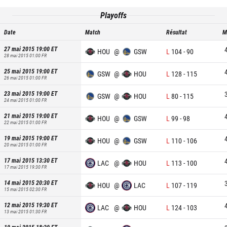
Playoffs
Date
Match
Résultat
M
27 mai 2015 19:00
ET
HOU
@
GSW
L
104
-
90
28 mai 2015 01:00
FR
25 mai 2015 19:00
ET
GSW
@
HOU
L
128
-
115
26 mai 2015 01:00
FR
23 mai 2015 19:00
ET
GSW
@
HOU
L
80
-
115
24 mai 2015 01:00
FR
21 mai 2015 19:00
ET
HOU
@
GSW
L
99
-
98
22 mai 2015 01:00
FR
19 mai 2015 19:00
ET
HOU
@
GSW
L
110
-
106
20 mai 2015 01:00
FR
17 mai 2015 13:30
ET
LAC
@
HOU
L
113
-
100
17 mai 2015 19:30
FR
14 mai 2015 20:30
ET
HOU
@
LAC
L
107
-
119
15 mai 2015 02:30
FR
12 mai 2015 19:30
ET
LAC
@
HOU
L
124
-
103
13 mai 2015 01:30
FR