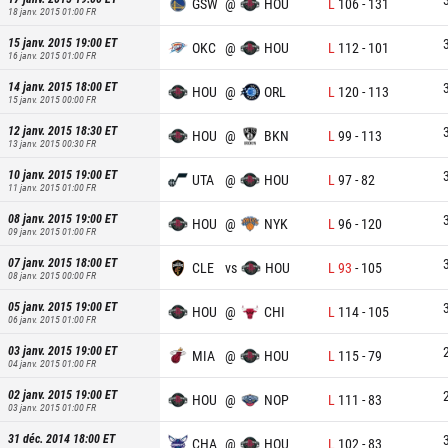
GSW
@
HOU
L
106
-
131
18 janv. 2015 01:00
FR
15 janv. 2015 19:00
ET
OKC
@
HOU
L
112
-
101
16 janv. 2015 01:00
FR
14 janv. 2015 18:00
ET
HOU
@
ORL
L
120
-
113
15 janv. 2015 00:00
FR
12 janv. 2015 18:30
ET
HOU
@
BKN
L
99
-
113
13 janv. 2015 00:30
FR
10 janv. 2015 19:00
ET
UTA
@
HOU
L
97
-
82
11 janv. 2015 01:00
FR
08 janv. 2015 19:00
ET
HOU
@
NYK
L
96
-
120
09 janv. 2015 01:00
FR
07 janv. 2015 18:00
ET
CLE
vs
HOU
L
93
-
105
08 janv. 2015 00:00
FR
05 janv. 2015 19:00
ET
HOU
@
CHI
L
114
-
105
06 janv. 2015 01:00
FR
03 janv. 2015 19:00
ET
MIA
@
HOU
L
115
-
79
04 janv. 2015 01:00
FR
02 janv. 2015 19:00
ET
HOU
@
NOP
L
111
-
83
03 janv. 2015 01:00
FR
31 déc. 2014 18:00
ET
CHA
@
HOU
L
102
-
83