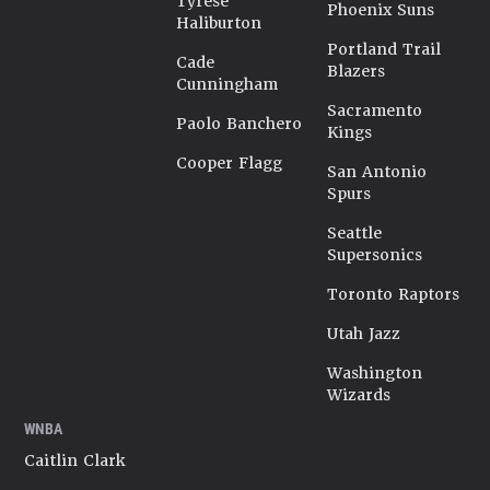
Tyrese
Phoenix Suns
Haliburton
Portland Trail
Cade
Blazers
Cunningham
Sacramento
Paolo Banchero
Kings
Cooper Flagg
San Antonio
Spurs
Seattle
Supersonics
Toronto Raptors
Utah Jazz
Washington
Wizards
WNBA
Caitlin Clark