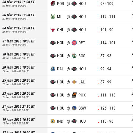
08 févr. 2015 18:00
ET
POR
@
HOU
L
98
-
109
09 févr. 2015 00:00
FR
06 févr. 2015 19:00
ET
MIL
@
HOU
L
117
-
111
07 févr. 2015 01:00
FR
04 févr. 2015 19:00
ET
CHI
@
HOU
L
101
-
90
05 févr. 2015 01:00
FR
31 janv. 2015 18:30
ET
HOU
@
DET
L
114
-
101
01 févr. 2015 00:30
FR
30 janv. 2015 18:30
ET
HOU
@
BOS
L
87
-
93
31 janv. 2015 00:30
FR
28 janv. 2015 19:00
ET
DAL
@
HOU
L
99
-
94
29 janv. 2015 01:00
FR
25 janv. 2015 20:30
ET
HOU
@
LAL
L
87
-
99
26 janv. 2015 02:30
FR
23 janv. 2015 20:00
ET
HOU
@
PHX
L
111
-
113
24 janv. 2015 02:00
FR
21 janv. 2015 21:30
ET
HOU
@
GSW
L
126
-
113
22 janv. 2015 03:30
FR
19 janv. 2015 16:30
ET
IND
@
HOU
L
110
-
98
19 janv. 2015 22:30
FR
17 janv. 2015 19:00
ET