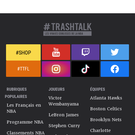
#SHOP
#TTFL
RUBRIQUES
JOUEURS
ÉQUIPES
POPULAIRES
Victor
Atlanta Hawks
Wembanyama
Les Français en
Boston Celtics
NBA
LeBron James
Brooklyn Nets
Programme NBA
Stephen Curry
Charlotte
Classements NBA