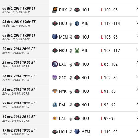
06 déc. 2014 19:00
ET
PHX
@
HOU
L
100
-
95
07 déc. 2014 01:00
FR
05 déc. 2014 19:00
ET
HOU
@
MIN
L
112
-
114
06 déc. 2014 01:00
FR
03 déc. 2014 19:00
ET
MEM
@
HOU
L
105
-
96
04 déc. 2014 01:00
FR
29 nov. 2014 20:00
ET
HOU
@
MIL
L
103
-
117
30 nov. 2014 02:00
FR
28 nov. 2014 19:00
ET
LAC
@
HOU
L
85
-
102
29 nov. 2014 01:00
FR
26 nov. 2014 19:00
ET
SAC
@
HOU
L
102
-
89
27 nov. 2014 01:00
FR
24 nov. 2014 19:00
ET
NYK
@
HOU
L
91
-
86
25 nov. 2014 01:00
FR
22 nov. 2014 19:00
ET
DAL
@
HOU
L
95
-
92
23 nov. 2014 01:00
FR
19 nov. 2014 20:30
ET
LAL
@
HOU
L
92
-
98
20 nov. 2014 02:30
FR
17 nov. 2014 19:00
ET
HOU
@
MEM
L
119
-
93
18 nov. 2014 01:00
FR