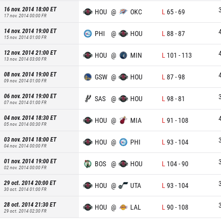
16 nov. 2014 18:00
ET
HOU
@
OKC
L
65
-
69
17 nov. 2014 00:00
FR
14 nov. 2014 19:00
ET
PHI
@
HOU
L
88
-
87
15 nov. 2014 01:00
FR
12 nov. 2014 21:00
ET
HOU
@
MIN
L
101
-
113
13 nov. 2014 03:00
FR
08 nov. 2014 19:00
ET
GSW
@
HOU
L
87
-
98
09 nov. 2014 01:00
FR
06 nov. 2014 19:00
ET
SAS
@
HOU
L
98
-
81
07 nov. 2014 01:00
FR
04 nov. 2014 18:30
ET
HOU
@
MIA
L
91
-
108
05 nov. 2014 00:30
FR
03 nov. 2014 18:00
ET
HOU
@
PHI
L
93
-
104
04 nov. 2014 00:00
FR
01 nov. 2014 19:00
ET
BOS
@
HOU
L
104
-
90
02 nov. 2014 00:00
FR
29 oct. 2014 20:00
ET
HOU
@
UTA
L
93
-
104
30 oct. 2014 01:00
FR
28 oct. 2014 21:30
ET
HOU
@
LAL
L
90
-
108
29 oct. 2014 02:30
FR