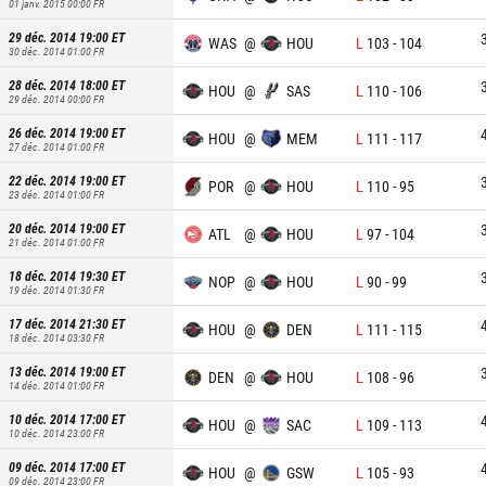
01 janv. 2015 00:00
FR
29 déc. 2014 19:00
ET
WAS
@
HOU
L
103
-
104
30 déc. 2014 01:00
FR
28 déc. 2014 18:00
ET
HOU
@
SAS
L
110
-
106
29 déc. 2014 00:00
FR
26 déc. 2014 19:00
ET
HOU
@
MEM
L
111
-
117
27 déc. 2014 01:00
FR
22 déc. 2014 19:00
ET
POR
@
HOU
L
110
-
95
23 déc. 2014 01:00
FR
20 déc. 2014 19:00
ET
ATL
@
HOU
L
97
-
104
21 déc. 2014 01:00
FR
18 déc. 2014 19:30
ET
NOP
@
HOU
L
90
-
99
19 déc. 2014 01:30
FR
17 déc. 2014 21:30
ET
HOU
@
DEN
L
111
-
115
18 déc. 2014 03:30
FR
13 déc. 2014 19:00
ET
DEN
@
HOU
L
108
-
96
14 déc. 2014 01:00
FR
10 déc. 2014 17:00
ET
HOU
@
SAC
L
109
-
113
10 déc. 2014 23:00
FR
09 déc. 2014 17:00
ET
HOU
@
GSW
L
105
-
93
09 déc. 2014 23:00
FR