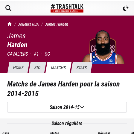
TrashTalk Actu NBA
Joueurs NBA
James
Harden
James
Harden
CAVALIERS
·
#
1
·
SG
HOME
BIO
MATCHS
STATS
Matchs de
James Harden
pour la saison
2014-2015
Saison 2014-15
Saison régulière
Date
Match
Résultat
M