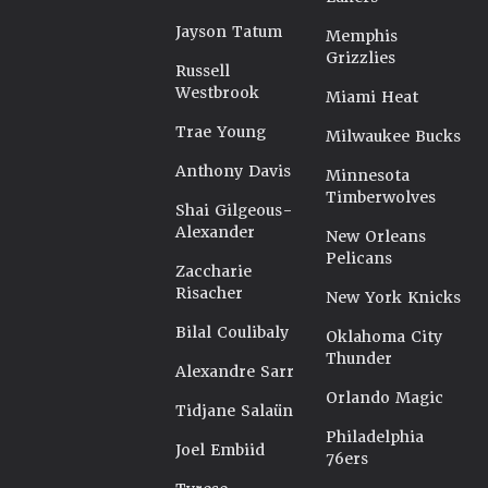
Jayson Tatum
Memphis
Grizzlies
Russell
Westbrook
Miami Heat
Trae Young
Milwaukee Bucks
Anthony Davis
Minnesota
Timberwolves
Shai Gilgeous-
Alexander
New Orleans
Pelicans
Zaccharie
Risacher
New York Knicks
Bilal Coulibaly
Oklahoma City
Thunder
Alexandre Sarr
Orlando Magic
Tidjane Salaün
Philadelphia
Joel Embiid
76ers