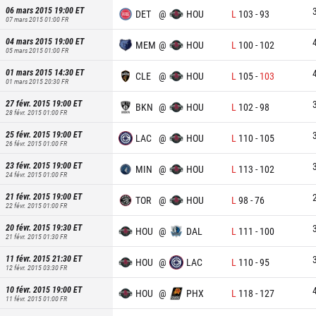
06 mars 2015 19:00
ET
DET
@
HOU
L
103
-
93
07 mars 2015 01:00
FR
04 mars 2015 19:00
ET
MEM
@
HOU
L
100
-
102
05 mars 2015 01:00
FR
01 mars 2015 14:30
ET
CLE
@
HOU
L
105
-
103
01 mars 2015 20:30
FR
27 févr. 2015 19:00
ET
BKN
@
HOU
L
102
-
98
28 févr. 2015 01:00
FR
25 févr. 2015 19:00
ET
LAC
@
HOU
L
110
-
105
26 févr. 2015 01:00
FR
23 févr. 2015 19:00
ET
MIN
@
HOU
L
113
-
102
24 févr. 2015 01:00
FR
21 févr. 2015 19:00
ET
TOR
@
HOU
L
98
-
76
22 févr. 2015 01:00
FR
20 févr. 2015 19:30
ET
HOU
@
DAL
L
111
-
100
21 févr. 2015 01:30
FR
11 févr. 2015 21:30
ET
HOU
@
LAC
L
110
-
95
12 févr. 2015 03:30
FR
10 févr. 2015 19:00
ET
HOU
@
PHX
L
118
-
127
11 févr. 2015 01:00
FR