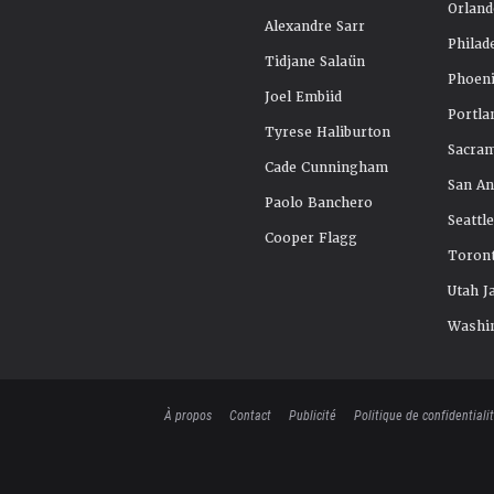
Orland
Alexandre Sarr
Philad
Tidjane Salaün
Phoeni
Joel Embiid
Portla
Tyrese Haliburton
Sacra
Cade Cunningham
San An
Paolo Banchero
Seattl
Cooper Flagg
Toront
Utah J
Washi
À propos
Contact
Publicité
Politique de confidentiali