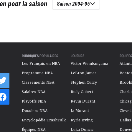
en
pour la saison
Saison 2004-05
RUBRIQUES POPULAIRES
JOUEURS
ÉQUIPES
Les Français en NBA
Victor Wembanyama
Atlant
Programme NBA
LeBron James
Boston
Classements NBA
Stephen Curry
Brookl
Salaires NBA
Rudy Gobert
Charlo
Playoffs NBA
Kevin Durant
Chicag
Dossiers NBA
Ja Morant
Clevel
Encyclopédie TrashTalk
Kyrie Irving
Dallas
Équipes NBA
Luka Doncic
Denve