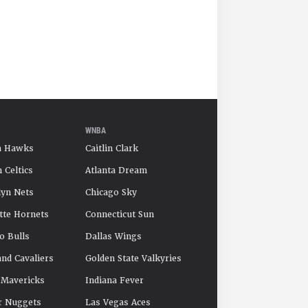
WNBA
a Hawks
Caitlin Clark
 Celtics
Atlanta Dream
yn Nets
Chicago Sky
tte Hornets
Connecticut Sun
o Bulls
Dallas Wings
and Cavaliers
Golden State Valkyries
 Mavericks
Indiana Fever
r Nuggets
Las Vegas Aces