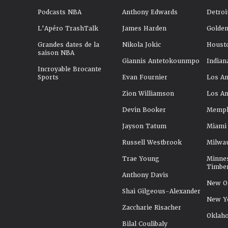
Podcasts NBA
Anthony Edwards
Detroi
L'Apéro TrashTalk
James Harden
Golden
Grandes dates de la
Nikola Jokic
Houst
saison NBA
Giannis Antetokounmpo
Indian
Incroyable Brocante
Sports
Evan Fournier
Los An
Zion Williamson
Los An
Devin Booker
Memphi
Jayson Tatum
Miami
Russell Westbrook
Milwa
Trae Young
Minne
Timbe
Anthony Davis
New Or
Shai Gilgeous-Alexander
New Y
Zaccharie Risacher
Oklah
Bilal Coulibaly