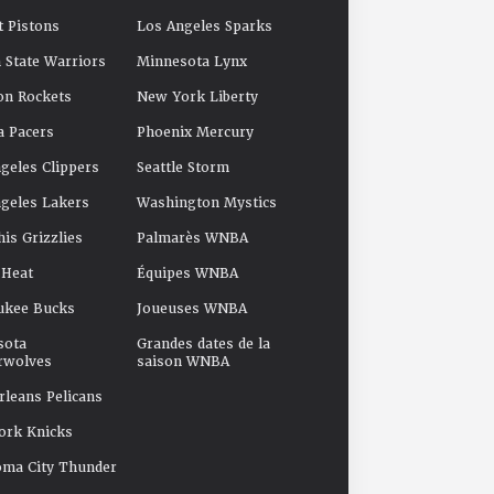
t Pistons
Los Angeles Sparks
 State Warriors
Minnesota Lynx
on Rockets
New York Liberty
a Pacers
Phoenix Mercury
geles Clippers
Seattle Storm
geles Lakers
Washington Mystics
s Grizzlies
Palmarès WNBA
 Heat
Équipes WNBA
ukee Bucks
Joueuses WNBA
sota
Grandes dates de la
rwolves
saison WNBA
leans Pelicans
ork Knicks
oma City Thunder