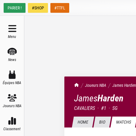
PARIER !
#SHOP
#TTFL
Menu
News
Équipes NBA
TrashTalk Actu NBA
Joueurs NBA
James
Harden
James
Harden
Joueurs NBA
CAVALIERS
·
#
1
·
SG
HOME
BIO
MATCHS
Classement