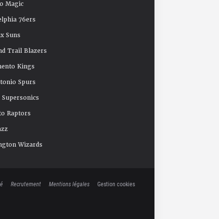
o Magic
elphia 76ers
x Suns
nd Trail Blazers
mento Kings
tonio Spurs
e Supersonics
o Raptors
azz
ngton Wizards
té
Recrutement
Mentions légales
Gestion cookies