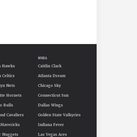
WNBA
a Hawks
Caitlin Clark
 Celtics
Atlanta Dream
yn Nets
Chicago Sky
tte Hornets
Connecticut Sun
o Bulls
Dallas Wings
and Cavaliers
Golden State Valkyries
 Mavericks
Indiana Fever
r Nuggets
Las Vegas Aces