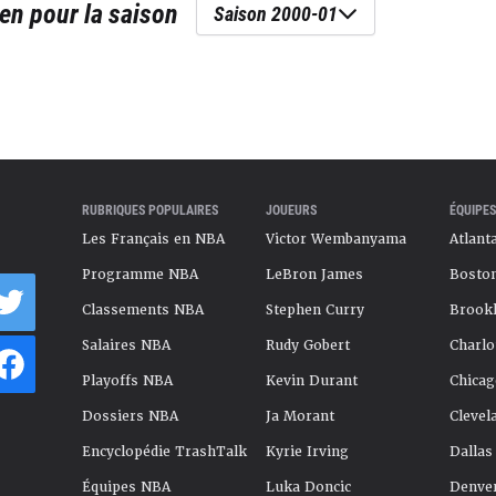
en
pour la saison
Saison 2000-01
RUBRIQUES POPULAIRES
JOUEURS
ÉQUIPES
Les Français en NBA
Victor Wembanyama
Atlant
Programme NBA
LeBron James
Boston
Classements NBA
Stephen Curry
Brookl
Salaires NBA
Rudy Gobert
Charlo
Playoffs NBA
Kevin Durant
Chicag
Dossiers NBA
Ja Morant
Clevel
Encyclopédie TrashTalk
Kyrie Irving
Dallas
Équipes NBA
Luka Doncic
Denve