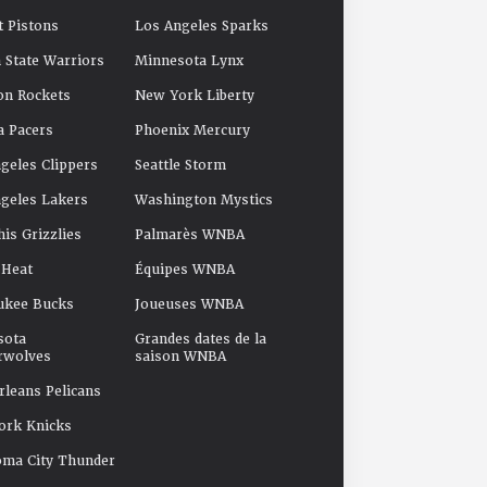
t Pistons
Los Angeles Sparks
 State Warriors
Minnesota Lynx
on Rockets
New York Liberty
a Pacers
Phoenix Mercury
geles Clippers
Seattle Storm
geles Lakers
Washington Mystics
s Grizzlies
Palmarès WNBA
 Heat
Équipes WNBA
ukee Bucks
Joueuses WNBA
sota
Grandes dates de la
rwolves
saison WNBA
leans Pelicans
ork Knicks
oma City Thunder