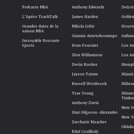
Podcasts NBA
Anthony Edwards
Detroi
L'Apéro TrashTalk
James Harden
Golden
Grandes dates de la
Nikola Jokic
Houst
saison NBA
Giannis Antetokounmpo
Indian
Incroyable Brocante
Sports
Evan Fournier
Los An
Zion Williamson
Los An
Devin Booker
Memphi
Jayson Tatum
Miami
Russell Westbrook
Milwa
Trae Young
Minne
Timbe
Anthony Davis
New Or
Shai Gilgeous-Alexander
New Y
Zaccharie Risacher
Oklah
Bilal Coulibaly