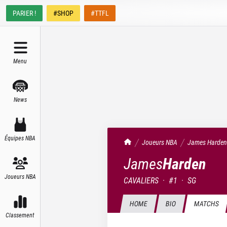
PARIER !
#SHOP
#TTFL
Menu
News
Équipes NBA
TrashTalk Actu NBA
Joueurs NBA
James
Harden
James
Harden
Joueurs NBA
CAVALIERS
·
#
1
·
SG
HOME
BIO
MATCHS
Classement