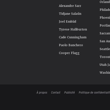
Orland
Alexandre Sarr
Philad
Tidjane Salaün
Phoeni
Joel Embiid
Portla
Tyrese Haliburton
Sacra
Cade Cunningham
San An
Paolo Banchero
Seattl
Cooper Flagg
Toront
Utah J
Washi
À propos
Contact
Publicité
Politique de confidentiali