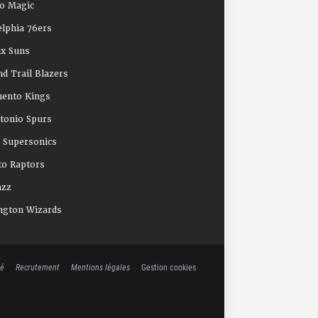
o Magic
elphia 76ers
x Suns
nd Trail Blazers
mento Kings
tonio Spurs
e Supersonics
o Raptors
azz
ngton Wizards
té
Recrutement
Mentions légales
Gestion cookies