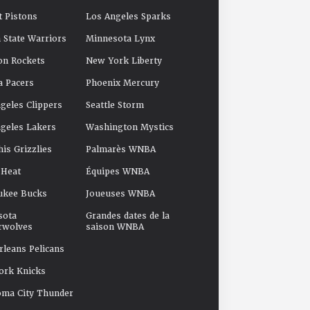
t Pistons
Los Angeles Sparks
 State Warriors
Minnesota Lynx
on Rockets
New York Liberty
a Pacers
Phoenix Mercury
geles Clippers
Seattle Storm
geles Lakers
Washington Mystics
s Grizzlies
Palmarès WNBA
 Heat
Équipes WNBA
ukee Bucks
Joueuses WNBA
sota
Grandes dates de la
rwolves
saison WNBA
leans Pelicans
ork Knicks
oma City Thunder