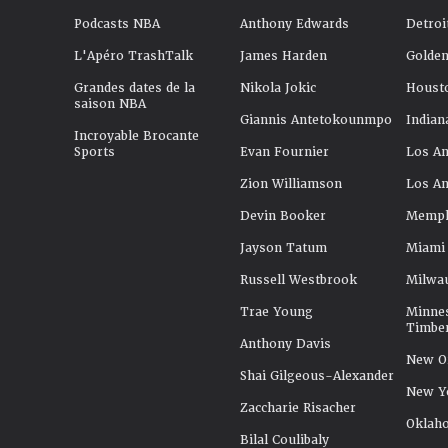
Podcasts NBA
Anthony Edwards
Detroi
L'Apéro TrashTalk
James Harden
Golden
Grandes dates de la
Nikola Jokic
Houst
saison NBA
Giannis Antetokounmpo
Indian
Incroyable Brocante
Sports
Evan Fournier
Los An
Zion Williamson
Los An
Devin Booker
Memphi
Jayson Tatum
Miami
Russell Westbrook
Milwa
Trae Young
Minne
Timbe
Anthony Davis
New Or
Shai Gilgeous-Alexander
New Y
Zaccharie Risacher
Oklah
Bilal Coulibaly