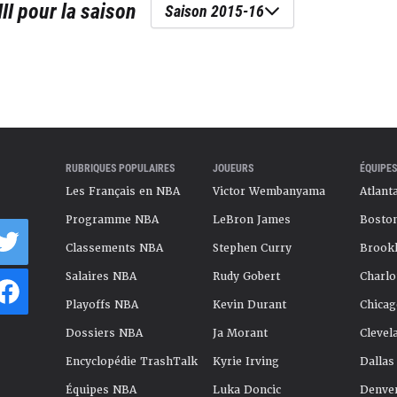
II
pour la saison
Saison 2015-16
RUBRIQUES POPULAIRES
JOUEURS
ÉQUIPES
Les Français en NBA
Victor Wembanyama
Atlant
Programme NBA
LeBron James
Boston
Classements NBA
Stephen Curry
Brookl
Salaires NBA
Rudy Gobert
Charlo
Playoffs NBA
Kevin Durant
Chicag
Dossiers NBA
Ja Morant
Clevel
Encyclopédie TrashTalk
Kyrie Irving
Dallas
Équipes NBA
Luka Doncic
Denve