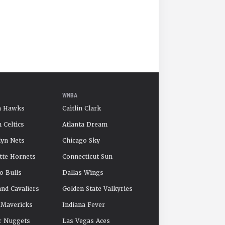
WNBA
a Hawks
Caitlin Clark
 Celtics
Atlanta Dream
yn Nets
Chicago Sky
tte Hornets
Connecticut Sun
o Bulls
Dallas Wings
and Cavaliers
Golden State Valkyries
 Mavericks
Indiana Fever
r Nuggets
Las Vegas Aces