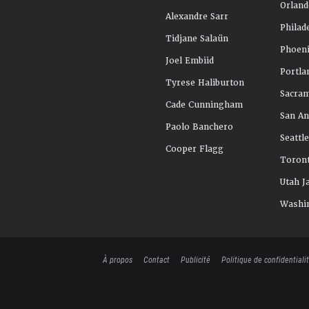
Orland
Alexandre Sarr
Philad
Tidjane Salaün
Phoeni
Joel Embiid
Portla
Tyrese Haliburton
Sacra
Cade Cunningham
San An
Paolo Banchero
Seattl
Cooper Flagg
Toront
Utah J
Washi
À propos
Contact
Publicité
Politique de confidentiali