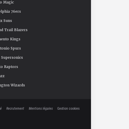
o Magic
elphia 76ers
x Suns
nd Trail Blazers
mento Kings
tonio Spurs
e Supersonics
o Raptors
azz
ngton Wizards
té
Recrutement
Mentions légales
Gestion cookies