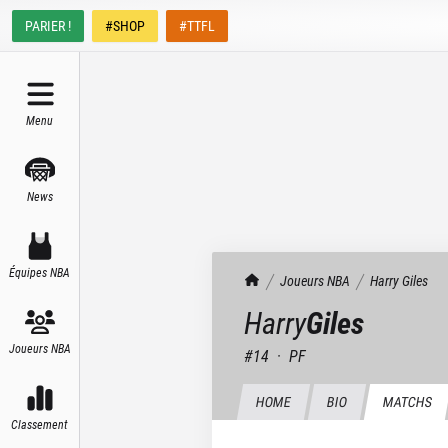
PARIER !
#SHOP
#TTFL
Menu
News
Équipes NBA
TrashTalk Actu NBA
Joueurs NBA
Harry
Giles
Harry
Giles
Joueurs NBA
#
14
·
PF
HOME
BIO
MATCHS
Classement