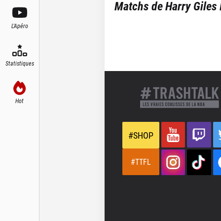
Matchs de
Harry Giles I
L'Apéro
Statistiques
Hot
#SHOP
#TTFL