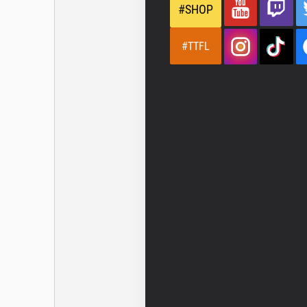
#SHOP
#TTFL