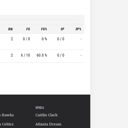
Blk
FG
FG%
3P
3P%
FT
FT%
2
0 / 0
0 %
0 / 0
-
0 / 0
0 %
2
6 / 10
60.0 %
0 / 0
-
2 / 4
50.0 %
WNBA
a Hawks
Caitlin Clark
 Celtics
Atlanta Dream