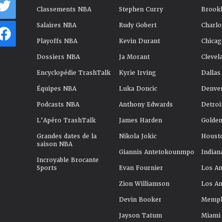
Classements NBA
Stephen Curry
Brookl
Salaires NBA
Rudy Gobert
Charlo
Playoffs NBA
Kevin Durant
Chicag
Dossiers NBA
Ja Morant
Clevel
Encyclopédie TrashTalk
Kyrie Irving
Dallas
Équipes NBA
Luka Doncic
Denve
Podcasts NBA
Anthony Edwards
Detroi
L'Apéro TrashTalk
James Harden
Golden
Grandes dates de la
Nikola Jokic
Houst
saison NBA
Giannis Antetokounmpo
Indian
Incroyable Brocante
Sports
Evan Fournier
Los An
Zion Williamson
Los An
Devin Booker
Memphi
Jayson Tatum
Miami