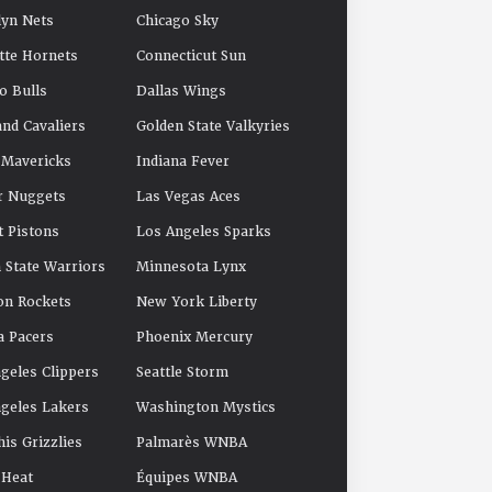
yn Nets
Chicago Sky
tte Hornets
Connecticut Sun
o Bulls
Dallas Wings
and Cavaliers
Golden State Valkyries
 Mavericks
Indiana Fever
r Nuggets
Las Vegas Aces
t Pistons
Los Angeles Sparks
 State Warriors
Minnesota Lynx
on Rockets
New York Liberty
a Pacers
Phoenix Mercury
geles Clippers
Seattle Storm
geles Lakers
Washington Mystics
s Grizzlies
Palmarès WNBA
 Heat
Équipes WNBA