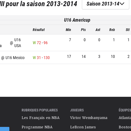
II
pour la saison
2013-2014
Saison 2013-14
U16 Americup
Résultat
Min
Pts
Ast
Reb
Stl
U16
7
0
0
1
1
@
W
72
-
96
a
USA
17
14
3
10
2
@
U16 Mexico
W
31
-
130
RUBRIQUES POPULAIRES
JOUEURS
ÉQUIPES
Les Français en NBA
Victor Wembanyama
Atlant
Programme NBA
LeBron James
Boston