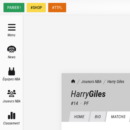
PARIER !
#SHOP
#TTFL
Menu
News
Équipes NBA
TrashTalk Actu NBA
Joueurs NBA
Harry
Giles
Harry
Giles
Joueurs NBA
#
14
·
PF
HOME
BIO
MATCHS
Classement