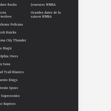
ukee Bucks
Joueuses WNBA
sota
Grandes dates de la
rwolves
saison WNBA
leans Pelicans
ork Knicks
oma City Thunder
o Magic
elphia 76ers
x Suns
nd Trail Blazers
mento Kings
tonio Spurs
e Supersonics
o Raptors