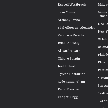
Russell Westbrook
Milwa
Trae Young
Minne
Timbe
Anthony Davis
New Or
Shai Gilgeous-Alexander
New Y
Zaccharie Risacher
Oklah
Bilal Coulibaly
Orland
Alexandre Sarr
Philad
Tidjane Salaün
Phoeni
Joel Embiid
Portla
Tyrese Haliburton
Sacra
Cade Cunningham
San An
Paolo Banchero
Seattl
Cooper Flagg
Toront