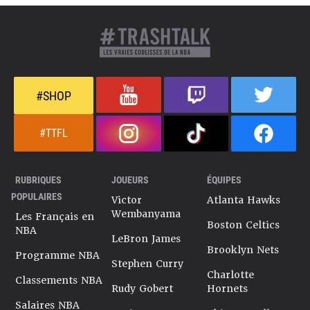
#SHOP
#TTFL
RUBRIQUES
JOUEURS
ÉQUIPES
POPULAIRES
Victor
Atlanta Hawks
Wembanyama
Les Français en
Boston Celtics
NBA
LeBron James
Brooklyn Nets
Programme NBA
Stephen Curry
Charlotte
Classements NBA
Rudy Gobert
Hornets
Salaires NBA