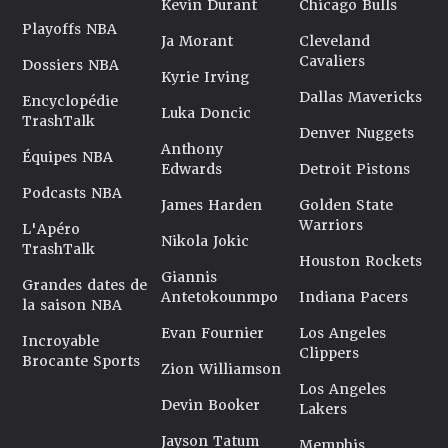
Kevin Durant
Chicago Bulls
Playoffs NBA
Ja Morant
Cleveland
Cavaliers
Dossiers NBA
Kyrie Irving
Dallas Mavericks
Encyclopédie
Luka Doncic
TrashTalk
Denver Nuggets
Anthony
Équipes NBA
Edwards
Detroit Pistons
Podcasts NBA
James Harden
Golden State
Warriors
L'Apéro
Nikola Jokic
TrashTalk
Houston Rockets
Giannis
Grandes dates de
Antetokounmpo
Indiana Pacers
la saison NBA
Evan Fournier
Los Angeles
Incroyable
Clippers
Brocante Sports
Zion Williamson
Los Angeles
Devin Booker
Lakers
Jayson Tatum
Memphis