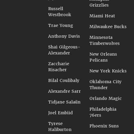
Grizzlies
Russell
Westbrook
Miami Heat
Trae Young
Milwaukee Bucks
Anthony Davis
Minnesota
Timberwolves
Shai Gilgeous-
Alexander
New Orleans
Pelicans
Zaccharie
Risacher
New York Knicks
Bilal Coulibaly
Oklahoma City
Thunder
Alexandre Sarr
Orlando Magic
Tidjane Salaün
Philadelphia
Joel Embiid
76ers
Tyrese
Phoenix Suns
Haliburton