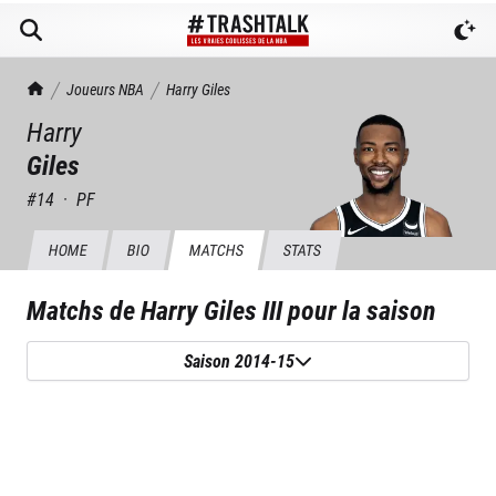
TrashTalk Actu NBA
Joueurs NBA
Harry
Giles
Harry
Giles
#
14
·
PF
HOME
BIO
MATCHS
STATS
Matchs de
Harry Giles III
pour la saison
Saison 2014-15