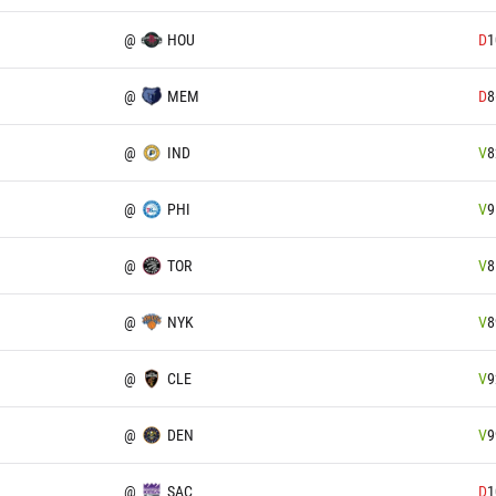
@
HOU
D
1
@
MEM
D
8
@
IND
V
8
@
PHI
V
9
@
TOR
V
8
@
NYK
V
8
@
CLE
V
9
@
DEN
V
9
@
SAC
D
1