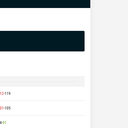
12
-
119
01
-
105
4
-
91