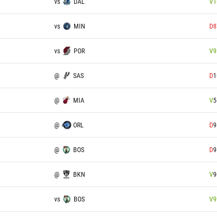
vs
DAL
V
1
vs
MIN
D
8
vs
POR
V
9
@
SAS
D
1
@
MIA
V
5
@
ORL
D
9
@
BOS
D
9
@
BKN
V
9
vs
BOS
V
9