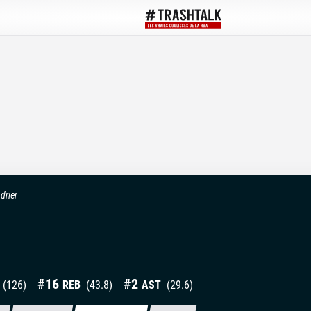
drier
#
16
#
2
(
126
)
REB
(
43.8
)
AST
(
29.6
)