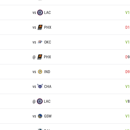
vs
LAC
V
1
vs
PHX
D
1
vs
OKC
V
1
@
PHX
D
9
vs
IND
D
9
vs
CHA
V
1
@
LAC
V
8
vs
GSW
V
1