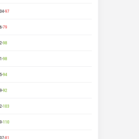
04
-
97
6
-
79
2
-
98
1
-
98
5
-
94
9
-
92
2
-
103
9
-
110
07
-
81