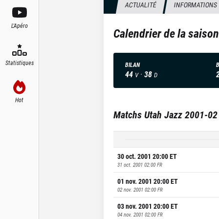
ACTUALITÉ
INFORMATIONS
L'Apéro
Calendrier de la saiso
Statistiques
BILAN
B
44
·
38
V
D
Hot
Matchs
Utah Jazz
2001-02
30 oct. 2001 20:00
ET
31 oct. 2001 02:00
FR
01 nov. 2001 20:00
ET
02 nov. 2001 02:00
FR
03 nov. 2001 20:00
ET
04 nov. 2001 02:00
FR