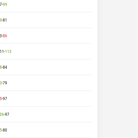
7
-
99
9
-
81
3
-
86
11
-
113
8
-
84
3
-
79
5
-
97
06
-
97
5
-
80