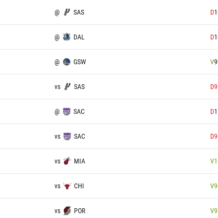
@
SAS
D
1
@
DAL
D
1
@
GSW
V
9
vs
SAS
D
9
@
SAC
D
1
vs
SAC
D
9
vs
MIA
V
1
vs
CHI
V
9
vs
POR
V
9