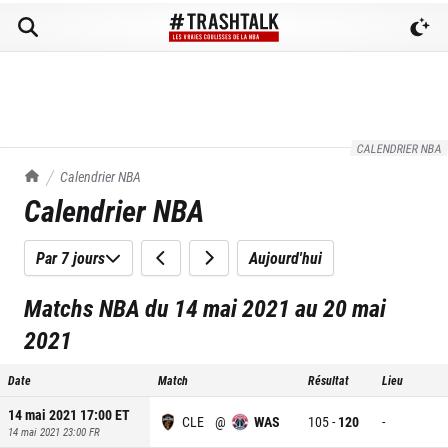
CALENDRIER NBA
TrashTalk Actu NBA
Calendrier NBA
Calendrier NBA
Par 7 jours
Aujourd'hui
Matchs NBA du 14 mai 2021 au 20 mai
2021
Date
Match
Résultat
Lieu
14 mai 2021 17:00
ET
CLE
@
WAS
105
-
120
-
14 mai 2021 23:00
FR