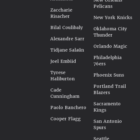
New Orleans
Pelicans
Zaccharie
Risacher
New York Knicks
Bilal Coulibaly
Oklahoma City
Thunder
Alexandre Sarr
Orlando Magic
Tidjane Salaün
Philadelphia
Joel Embiid
76ers
Tyrese
Phoenix Suns
Haliburton
Portland Trail
Cade
Blazers
Cunningham
Sacramento
Paolo Banchero
Kings
Cooper Flagg
San Antonio
Spurs
Seattle