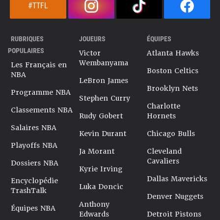
#TTFL
RUBRIQUES
JOUEURS
ÉQUIPES
POPULAIRES
Victor
Atlanta Hawks
Wembanyama
Les Français en
Boston Celtics
NBA
LeBron James
Brooklyn Nets
Programme NBA
Stephen Curry
Charlotte
Classements NBA
Rudy Gobert
Hornets
Salaires NBA
Kevin Durant
Chicago Bulls
Playoffs NBA
Ja Morant
Cleveland
Cavaliers
Dossiers NBA
Kyrie Irving
Dallas Mavericks
Encyclopédie
Luka Doncic
TrashTalk
Denver Nuggets
Anthony
Équipes NBA
Edwards
Detroit Pistons