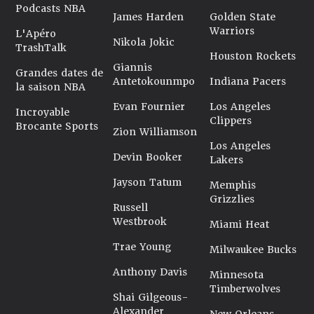
Podcasts NBA
James Harden
Golden State
Warriors
L'Apéro
Nikola Jokic
TrashTalk
Houston Rockets
Giannis
Grandes dates de
Antetokounmpo
Indiana Pacers
la saison NBA
Evan Fournier
Los Angeles
Incroyable
Clippers
Brocante Sports
Zion Williamson
Los Angeles
Devin Booker
Lakers
Jayson Tatum
Memphis
Grizzlies
Russell
Westbrook
Miami Heat
Trae Young
Milwaukee Bucks
Anthony Davis
Minnesota
Timberwolves
Shai Gilgeous-
Alexander