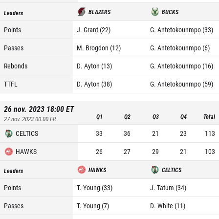
BLAZERS
BUCKS
Leaders
Points
J. Grant (22)
G. Antetokounmpo (33)
Passes
M. Brogdon (12)
G. Antetokounmpo (6)
Rebonds
D. Ayton (13)
G. Antetokounmpo (16)
TTFL
D. Ayton (38)
G. Antetokounmpo (59)
26 nov. 2023 18:00
ET
Q1
Q2
Q3
Q4
Total
27 nov. 2023 00:00
FR
CELTICS
33
36
21
23
113
HAWKS
26
27
29
21
103
HAWKS
CELTICS
Leaders
Points
T. Young (33)
J. Tatum (34)
Passes
T. Young (7)
D. White (11)