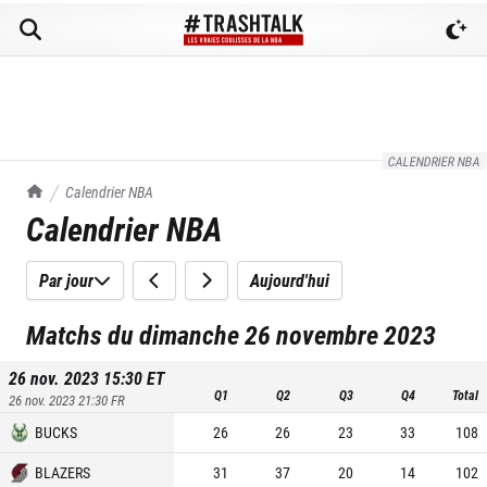
CALENDRIER NBA
TrashTalk Actu NBA
Calendrier NBA
Calendrier NBA
Par jour
Aujourd'hui
Matchs du dimanche 26 novembre 2023
26 nov. 2023 15:30
ET
Q1
Q2
Q3
Q4
Total
26 nov. 2023 21:30
FR
BUCKS
26
26
23
33
108
BLAZERS
31
37
20
14
102