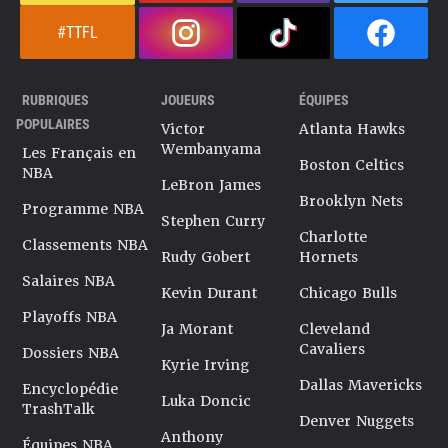
#TTFL
RUBRIQUES
JOUEURS
ÉQUIPES
POPULAIRES
Victor
Atlanta Hawks
Wembanyama
Les Français en
Boston Celtics
NBA
LeBron James
Brooklyn Nets
Programme NBA
Stephen Curry
Charlotte
Classements NBA
Rudy Gobert
Hornets
Salaires NBA
Kevin Durant
Chicago Bulls
Playoffs NBA
Ja Morant
Cleveland
Cavaliers
Dossiers NBA
Kyrie Irving
Dallas Mavericks
Encyclopédie
Luka Doncic
TrashTalk
Denver Nuggets
Anthony
Équipes NBA