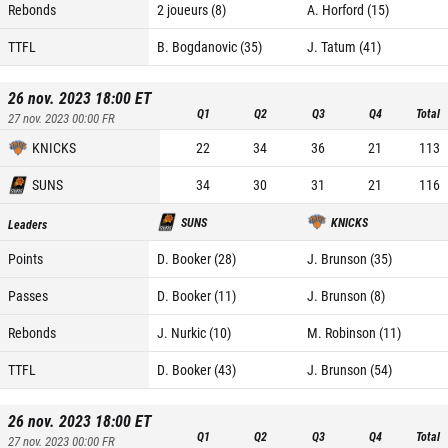
Rebonds
2 joueurs (8)
A. Horford (15)
TTFL
B. Bogdanovic (35)
J. Tatum (41)
26 nov. 2023 18:00
ET
Q1
Q2
Q3
Q4
Total
27 nov. 2023 00:00
FR
KNICKS
22
34
36
21
113
SUNS
34
30
31
21
116
SUNS
KNICKS
Leaders
Points
D. Booker (28)
J. Brunson (35)
Passes
D. Booker (11)
J. Brunson (8)
Rebonds
J. Nurkic (10)
M. Robinson (11)
TTFL
D. Booker (43)
J. Brunson (54)
26 nov. 2023 18:00
ET
Q1
Q2
Q3
Q4
Total
27 nov. 2023 00:00
FR