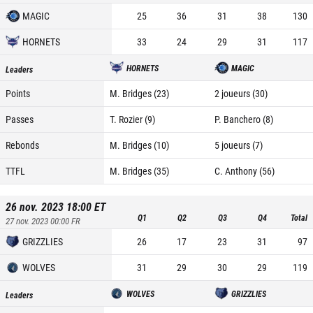
MAGIC
25
36
31
38
130
HORNETS
33
24
29
31
117
HORNETS
MAGIC
Leaders
Points
M. Bridges (23)
2 joueurs (30)
Passes
T. Rozier (9)
P. Banchero (8)
Rebonds
M. Bridges (10)
5 joueurs (7)
TTFL
M. Bridges (35)
C. Anthony (56)
26 nov. 2023 18:00
ET
Q1
Q2
Q3
Q4
Total
27 nov. 2023 00:00
FR
GRIZZLIES
26
17
23
31
97
WOLVES
31
29
30
29
119
WOLVES
GRIZZLIES
Leaders