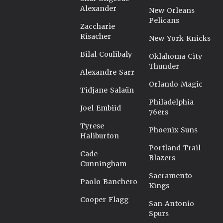
Alexander
New Orleans
Pelicans
Zaccharie
Risacher
New York Knicks
Bilal Coulibaly
Oklahoma City
Thunder
Alexandre Sarr
Orlando Magic
Tidjane Salaün
Philadelphia
Joel Embiid
76ers
Tyrese
Phoenix Suns
Haliburton
Portland Trail
Cade
Blazers
Cunningham
Sacramento
Paolo Banchero
Kings
Cooper Flagg
San Antonio
Spurs