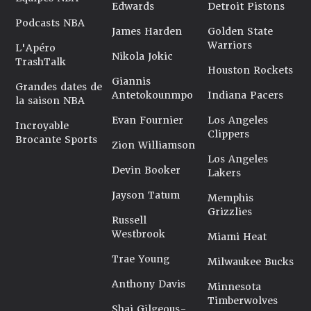
Edwards
Detroit Pistons
Podcasts NBA
James Harden
Golden State
Warriors
L'Apéro
Nikola Jokic
TrashTalk
Houston Rockets
Giannis
Grandes dates de
Antetokounmpo
Indiana Pacers
la saison NBA
Evan Fournier
Los Angeles
Incroyable
Clippers
Brocante Sports
Zion Williamson
Los Angeles
Devin Booker
Lakers
Jayson Tatum
Memphis
Grizzlies
Russell
Westbrook
Miami Heat
Trae Young
Milwaukee Bucks
Anthony Davis
Minnesota
Timberwolves
Shai Gilgeous-