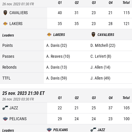
Q1
Q2
Q3
Q4
Total
26 nov. 2023 01:30
FR
CAVALIERS
40
31
23
21
115
LAKERS
35
35
23
28
121
LAKERS
CAVALIERS
Leaders
Points
A. Davis (32)
D. Mitchell (22)
Passes
A. Reaves (10)
C. LeVert (8)
Rebonds
A. Davis (13)
J. Allen (14)
TTFL
A. Davis (59)
J. Allen (49)
25 nov. 2023 21:30
ET
Q1
Q2
Q3
Q4
Total
26 nov. 2023 03:30
FR
JAZZ
22
21
25
37
105
PELICANS
29
24
24
23
100
PELICANS
JAZZ
Leaders