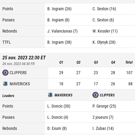
Points
B. Ingram (26)
C. Sexton (16)
Passes
B. Ingram (8)
C. Sexton (6)
Rebonds
J. Valanciunas (7)
W. Kessler (11)
TTFL
B. Ingram (38)
K. Olynyk (28)
25 nov. 2023 22:30
ET
Q1
Q2
Q3
Q4
Total
26 nov. 2023 04:30
FR
CLIPPERS
29
27
23
28
107
MAVERICKS
18
27
17
26
88
MAVERICKS
CLIPPERS
Leaders
Points
L. Doncic (30)
P. George (25)
Passes
L. Doncic (4)
2 joueurs (7)
Rebonds
D. Exum (8)
I. Zubac (14)