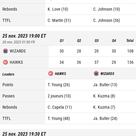
Rebonds
K. Love (10)
C. Johnson (10)
TTFL
C. Martin (31)
C. Johnson (36)
25 nov. 2023 19:00
ET
Q1
Q2
Q3
Q4
Total
26 nov. 2023 01:00
FR
WIZARDS
30
28
20
30
108
HAWKS
34
36
37
29
136
HAWKS
WIZARDS
Leaders
Points
T. Young (26)
Ja. Butler (13)
Passes
2 joueurs (10)
K. Kuzma (8)
Rebonds
C. Capela (11)
K. Kuzma (7)
TTFL
T. Young (48)
Ja. Butler (24)
25 nov. 2023 19:30
ET