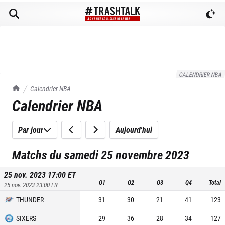
CALENDRIER NBA
TrashTalk Actu NBA
Calendrier NBA
Calendrier NBA
Par jour
Aujourd'hui
Matchs du samedi 25 novembre 2023
25 nov. 2023 17:00
ET
Q1
Q2
Q3
Q4
Total
25 nov. 2023 23:00
FR
THUNDER
31
30
21
41
123
SIXERS
29
36
28
34
127