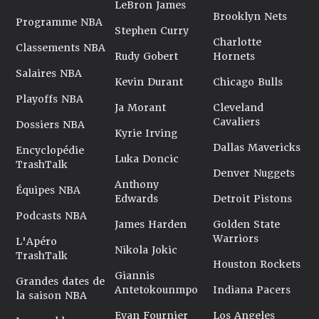
LeBron James
Brooklyn Nets
Programme NBA
Stephen Curry
Charlotte
Classements NBA
Rudy Gobert
Hornets
Salaires NBA
Kevin Durant
Chicago Bulls
Playoffs NBA
Ja Morant
Cleveland
Cavaliers
Dossiers NBA
Kyrie Irving
Dallas Mavericks
Encyclopédie
Luka Doncic
TrashTalk
Denver Nuggets
Anthony
Équipes NBA
Edwards
Detroit Pistons
Podcasts NBA
James Harden
Golden State
Warriors
L'Apéro
Nikola Jokic
TrashTalk
Houston Rockets
Giannis
Grandes dates de
Antetokounmpo
Indiana Pacers
la saison NBA
Evan Fournier
Los Angeles