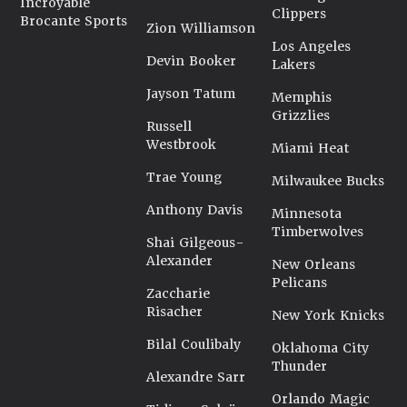
Incroyable
Clippers
Brocante Sports
Zion Williamson
Los Angeles
Devin Booker
Lakers
Jayson Tatum
Memphis
Grizzlies
Russell
Westbrook
Miami Heat
Trae Young
Milwaukee Bucks
Anthony Davis
Minnesota
Timberwolves
Shai Gilgeous-
Alexander
New Orleans
Pelicans
Zaccharie
Risacher
New York Knicks
Bilal Coulibaly
Oklahoma City
Thunder
Alexandre Sarr
Orlando Magic