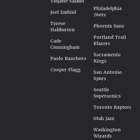
Tidjane Salaün
Philadelphia
Joel Embiid
76ers
Tyrese
Phoenix Suns
Haliburton
Portland Trail
Cade
Blazers
Cunningham
Sacramento
Paolo Banchero
Kings
Cooper Flagg
San Antonio
Spurs
Seattle
Supersonics
Toronto Raptors
Utah Jazz
Washington
Wizards