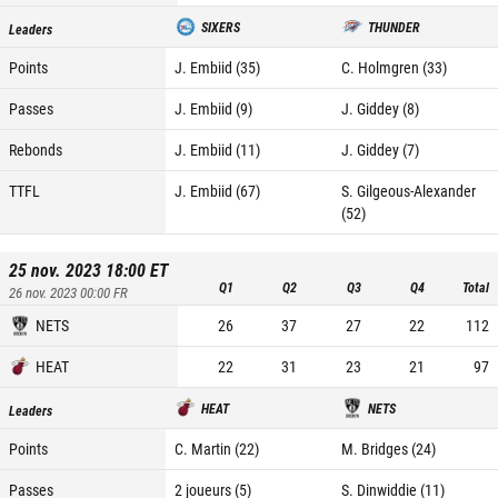
SIXERS
THUNDER
Leaders
Points
J. Embiid (35)
C. Holmgren (33)
Passes
J. Embiid (9)
J. Giddey (8)
Rebonds
J. Embiid (11)
J. Giddey (7)
TTFL
J. Embiid (67)
S. Gilgeous-Alexander
(52)
25 nov. 2023 18:00
ET
Q1
Q2
Q3
Q4
Total
26 nov. 2023 00:00
FR
NETS
26
37
27
22
112
HEAT
22
31
23
21
97
HEAT
NETS
Leaders
Points
C. Martin (22)
M. Bridges (24)
Passes
2 joueurs (5)
S. Dinwiddie (11)