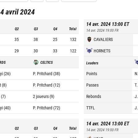
4 avril 2024
14 avr. 2024 13:00
ET
Q2
Q3
Q4
Total
14 avr. 2024 19:00
FR
35
38
25
132
CAVALIERS
29
30
33
122
HORNETS
RDS
CELTICS
Leaders
yi (26)
P. Pritchard (38)
Points
N.
t (8)
P. Pritchard (12)
Passes
T
 (7)
2 joueurs (9)
Rebonds
J.
yi (40)
P. Pritchard (72)
TTFL
J.
14 avr. 2024 13:00
ET
Q2
Q3
Q4
Total
14 avr. 2024 19:00
FR