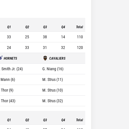
Q1
Q2
Q3
Q4
Total
33
25
38
14
110
24
33
31
32
120
HORNETS
CAVALIERS
 Smith Jr. (24)
G. Niang (16)
. Mann (6)
M. Strus (11)
 Thor (9)
M. Strus (10)
 Thor (43)
M. Strus (32)
Q1
Q2
Q3
Q4
Total