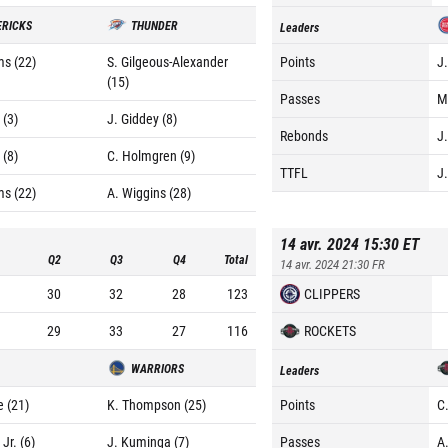
RICKS
THUNDER
Leaders
ms (22)
S. Gilgeous-Alexander
Points
J
(15)
Passes
M
 (3)
J. Giddey (8)
Rebonds
J
 (8)
C. Holmgren (9)
TTFL
J
ms (22)
A. Wiggins (28)
14 avr. 2024 15:30
ET
Q2
Q3
Q4
Total
14 avr. 2024 21:30
FR
30
32
28
123
CLIPPERS
29
33
27
116
ROCKETS
WARRIORS
Leaders
e (21)
K. Thompson (25)
Points
C
Jr. (6)
J. Kuminga (7)
Passes
A