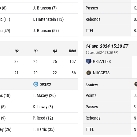
 (8)
J. Brunson (7)
Passes
K
c (11)
I. Hartenstein (13)
Rebonds
B.
c (49)
J. Brunson (57)
TTFL
B.
14 avr. 2024 15:30
ET
Q2
Q3
Q4
Total
14 avr. 2024 21:30
FR
33
26
26
107
GRIZZLIES
21
20
22
86
NUGGETS
SIXERS
Leaders
s (18)
T. Maxey (26)
Points
J
 (5)
K. Lowry (8)
Passes
3 
 (9)
P. Reed (12)
Rebonds
N
ey (26)
T. Harris (35)
TTFL
N