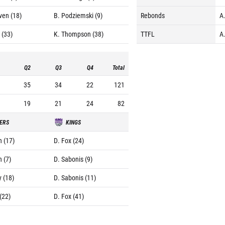
ven (18)
B. Podziemski (9)
Rebonds
A
 (33)
K. Thompson (38)
TTFL
A
Q2
Q3
Q4
Total
35
34
22
121
19
21
24
82
ERS
KINGS
n (17)
D. Fox (24)
 (7)
D. Sabonis (9)
y (18)
D. Sabonis (11)
(22)
D. Fox (41)