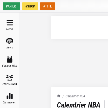
PARIER !
#SHOP
#TTFL
Menu
News
Équipes NBA
Joueurs NBA
TrashTalk Actu NBA
Calendrier NBA
Calendrier NBA
Classement