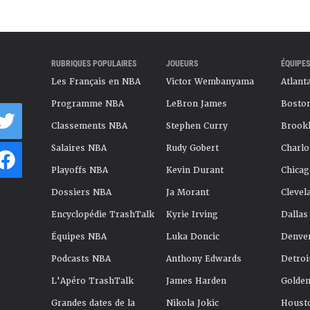
RUBRIQUES POPULAIRES
JOUEURS
ÉQUIPES
Les Français en NBA
Victor Wembanyama
Atlant
Programme NBA
LeBron James
Boston
Classements NBA
Stephen Curry
Brookl
Salaires NBA
Rudy Gobert
Charlo
Playoffs NBA
Kevin Durant
Chicag
Dossiers NBA
Ja Morant
Clevel
Encyclopédie TrashTalk
Kyrie Irving
Dallas
Équipes NBA
Luka Doncic
Denve
Podcasts NBA
Anthony Edwards
Detroi
L'Apéro TrashTalk
James Harden
Golden
Grandes dates de la
Nikola Jokic
Houst