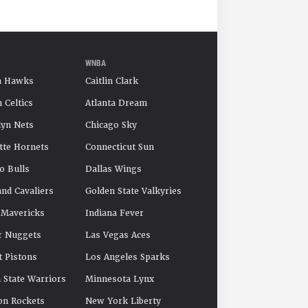
WNBA
a Hawks
Caitlin Clark
 Celtics
Atlanta Dream
yn Nets
Chicago Sky
tte Hornets
Connecticut Sun
o Bulls
Dallas Wings
and Cavaliers
Golden State Valkyries
 Mavericks
Indiana Fever
r Nuggets
Las Vegas Aces
t Pistons
Los Angeles Sparks
 State Warriors
Minnesota Lynx
on Rockets
New York Liberty