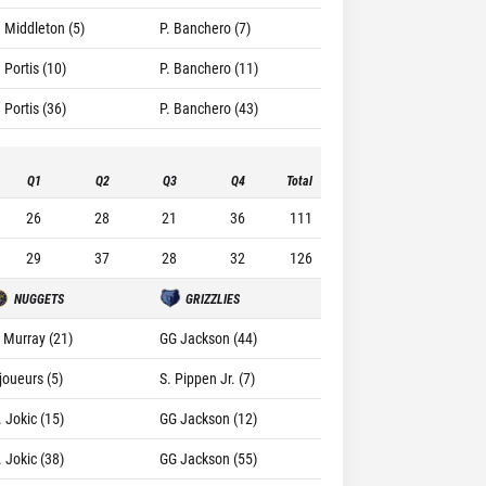
. Middleton (5)
P. Banchero (7)
 Portis (10)
P. Banchero (11)
 Portis (36)
P. Banchero (43)
Q1
Q2
Q3
Q4
Total
26
28
21
36
111
29
37
28
32
126
NUGGETS
GRIZZLIES
. Murray (21)
GG Jackson (44)
joueurs (5)
S. Pippen Jr. (7)
. Jokic (15)
GG Jackson (12)
. Jokic (38)
GG Jackson (55)