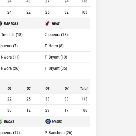
24
43
27
24
118
24
22
25
32
103
RAPTORS
HEAT
 Trent Jr. (18)
2 joueurs (18)
joueurs (7)
T. Herro (8)
. Nwora (11)
T. Bryant (10)
. Nwora (26)
T. Bryant (35)
Q1
Q2
Q3
Q4
Total
22
25
33
33
113
30
12
29
17
88
BUCKS
MAGIC
 joueurs (17)
P. Banchero (26)