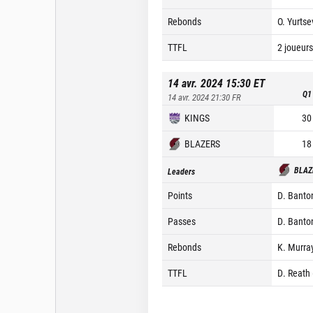
Rebonds
O. Yurtse
TTFL
2 joueurs
14 avr. 2024 15:30
ET
Q1
14 avr. 2024 21:30
FR
KINGS
30
BLAZERS
18
BLAZ
Leaders
Points
D. Banto
Passes
D. Banton
Rebonds
K. Murra
TTFL
D. Reath 