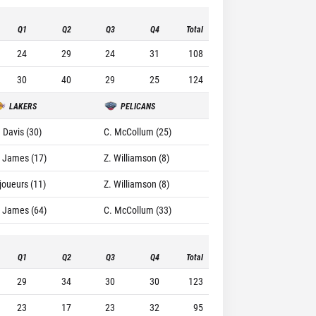
Q1
Q2
Q3
Q4
Total
24
29
24
31
108
30
40
29
25
124
LAKERS
PELICANS
. Davis (30)
C. McCollum (25)
. James (17)
Z. Williamson (8)
 joueurs (11)
Z. Williamson (8)
. James (64)
C. McCollum (33)
Q1
Q2
Q3
Q4
Total
29
34
30
30
123
23
17
23
32
95