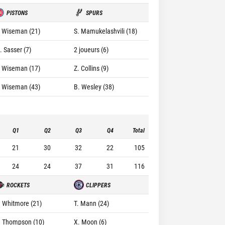
PISTONS
SPURS
. Wiseman (21)
S. Mamukelashvili (18)
. Sasser (7)
2 joueurs (6)
. Wiseman (17)
Z. Collins (9)
. Wiseman (43)
B. Wesley (38)
Q1
Q2
Q3
Q4
Total
21
30
32
22
105
24
24
37
31
116
ROCKETS
CLIPPERS
. Whitmore (21)
T. Mann (24)
. Thompson (10)
X. Moon (6)