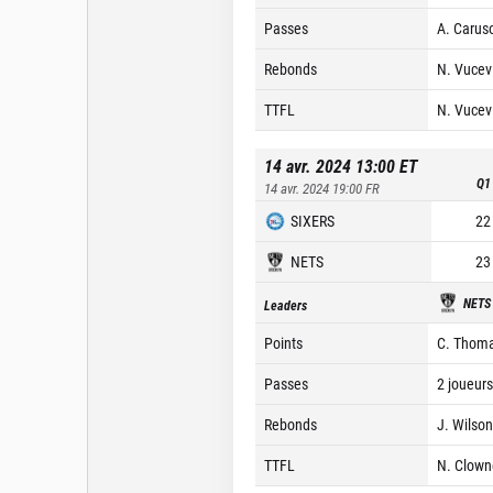
Passes
A. Caruso
Rebonds
N. Vucevi
TTFL
N. Vucevi
14 avr. 2024 13:00
ET
Q1
14 avr. 2024 19:00
FR
SIXERS
22
NETS
23
NETS
Leaders
Points
C. Thoma
Passes
2 joueurs
Rebonds
J. Wilson
TTFL
N. Clown