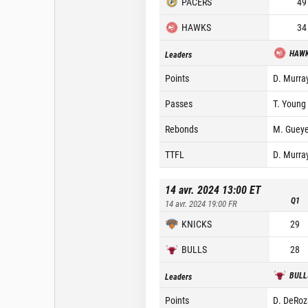
PACERS
49
HAWKS
34
HAW
Leaders
Points
D. Murra
Passes
T. Young 
Rebonds
M. Gueye
TTFL
D. Murra
14 avr. 2024 13:00
ET
Q1
14 avr. 2024 19:00
FR
KNICKS
29
BULLS
28
BULL
Leaders
Points
D. DeRoz