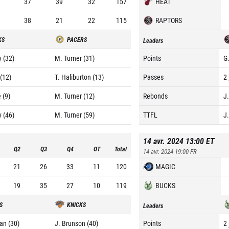
37
39
32
157
HEAT
38
21
22
115
RAPTORS
KS
PACERS
Leaders
y (32)
M. Turner (31)
Points
G.
(12)
T. Haliburton (13)
Passes
2 
 (9)
M. Turner (12)
Rebonds
J
y (46)
M. Turner (59)
TTFL
J
14 avr. 2024 13:00
ET
Q2
Q3
Q4
OT
Total
14 avr. 2024 19:00
FR
21
26
33
11
120
MAGIC
19
35
27
10
119
BUCKS
S
KNICKS
Leaders
an (30)
J. Brunson (40)
Points
2