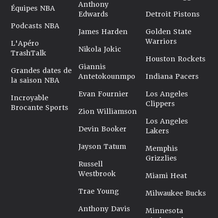
Anthony
Équipes NBA
Edwards
Detroit Pistons
Podcasts NBA
James Harden
Golden State
Warriors
L'Apéro
Nikola Jokic
TrashTalk
Houston Rockets
Giannis
Grandes dates de
Antetokounmpo
Indiana Pacers
la saison NBA
Evan Fournier
Los Angeles
Incroyable
Clippers
Brocante Sports
Zion Williamson
Los Angeles
Devin Booker
Lakers
Jayson Tatum
Memphis
Grizzlies
Russell
Westbrook
Miami Heat
Trae Young
Milwaukee Bucks
Anthony Davis
Minnesota