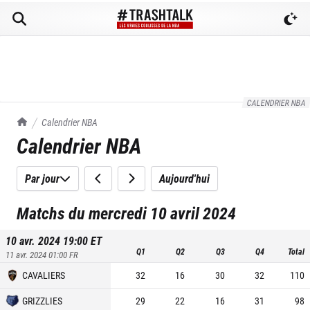
CALENDRIER NBA
TrashTalk Actu NBA
Calendrier NBA
Calendrier NBA
Par jour
Aujourd'hui
Matchs du mercredi 10 avril 2024
10 avr. 2024 19:00
ET
Q1
Q2
Q3
Q4
Total
11 avr. 2024 01:00
FR
CAVALIERS
32
16
30
32
110
GRIZZLIES
29
22
16
31
98