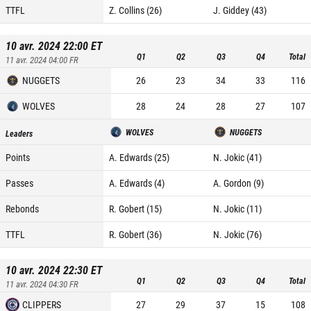
TTFL
Z. Collins (26)
J. Giddey (43)
10 avr. 2024 22:00
ET
Q1
Q2
Q3
Q4
Total
11 avr. 2024 04:00
FR
NUGGETS
26
23
34
33
116
WOLVES
28
24
28
27
107
WOLVES
NUGGETS
Leaders
Points
A. Edwards (25)
N. Jokic (41)
Passes
A. Edwards (4)
A. Gordon (9)
Rebonds
R. Gobert (15)
N. Jokic (11)
TTFL
R. Gobert (36)
N. Jokic (76)
10 avr. 2024 22:30
ET
Q1
Q2
Q3
Q4
Total
11 avr. 2024 04:30
FR
CLIPPERS
27
29
37
15
108