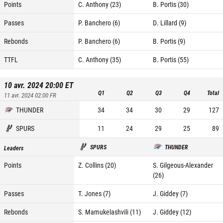
Points
C. Anthony (23)
B. Portis (30)
Passes
P. Banchero (6)
D. Lillard (9)
Rebonds
P. Banchero (6)
B. Portis (9)
TTFL
C. Anthony (35)
B. Portis (55)
10 avr. 2024 20:00
ET
Q1
Q2
Q3
Q4
Total
11 avr. 2024 02:00
FR
THUNDER
34
34
30
29
127
SPURS
11
24
29
25
89
SPURS
THUNDER
Leaders
Points
Z. Collins (20)
S. Gilgeous-Alexander
(26)
Passes
T. Jones (7)
J. Giddey (7)
Rebonds
S. Mamukelashvili (11)
J. Giddey (12)