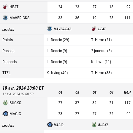
HEAT
24
23
27
18
92
MAVERICKS
33
36
19
23
111
MAVERICKS
HEAT
Leaders
Points
L. Doncic (29)
T. Herro (21)
Passes
L. Doncic (9)
2 joueurs (6)
Rebonds
L. Doncic (9)
K. Love (11)
TTFL
K. Irving (40)
T. Herro (33)
10 avr. 2024 20:00
ET
Q1
Q2
Q3
Q4
Total
11 avr. 2024 02:00
FR
BUCKS
27
37
32
21
117
MAGIC
23
27
27
22
99
MAGIC
BUCKS
Leaders