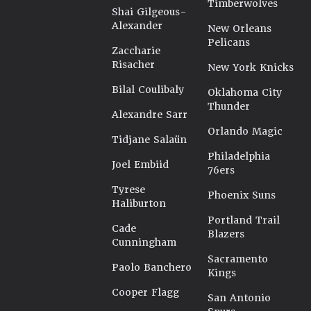
Timberwolves
Shai Gilgeous-
Alexander
New Orleans
Pelicans
Zaccharie
Risacher
New York Knicks
Bilal Coulibaly
Oklahoma City
Thunder
Alexandre Sarr
Orlando Magic
Tidjane Salaün
Philadelphia
Joel Embiid
76ers
Tyrese
Phoenix Suns
Haliburton
Portland Trail
Cade
Blazers
Cunningham
Sacramento
Paolo Banchero
Kings
Cooper Flagg
San Antonio