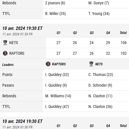
Rebonds
2 joueurs (6)
M. Gueye (7)
TTFL
B. Miller (35)
T. Young (34)
10 avr. 2024 19:30
ET
Q1
Q2
Q3
Q4
Total
11 avr. 2024 01:30
FR
NETS
27
26
24
29
106
RAPTORS
27
27
26
22
102
RAPTORS
NETS
Leaders
Points
I. Quickley (32)
C. Thomas (23)
Passes
I. Quickley (9)
D. Schroder (9)
Rebonds
M. Williams (14)
N. Claxton (11)
TTFL
I. Quickley (47)
N. Claxton (36)
10 avr. 2024 19:30
ET
Q1
Q2
Q3
Q4
Total
11 avr. 2024 01:30
FR