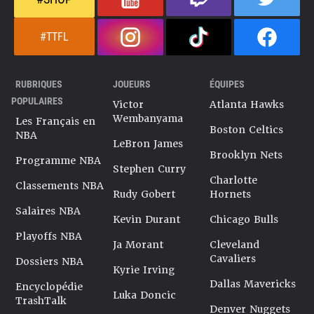
#TTFL
RUBRIQUES
JOUEURS
ÉQUIPES
POPULAIRES
Victor
Atlanta Hawks
Wembanyama
Les Français en
Boston Celtics
NBA
LeBron James
Brooklyn Nets
Programme NBA
Stephen Curry
Charlotte
Classements NBA
Rudy Gobert
Hornets
Salaires NBA
Kevin Durant
Chicago Bulls
Playoffs NBA
Ja Morant
Cleveland
Cavaliers
Dossiers NBA
Kyrie Irving
Dallas Mavericks
Encyclopédie
Luka Doncic
TrashTalk
Denver Nuggets