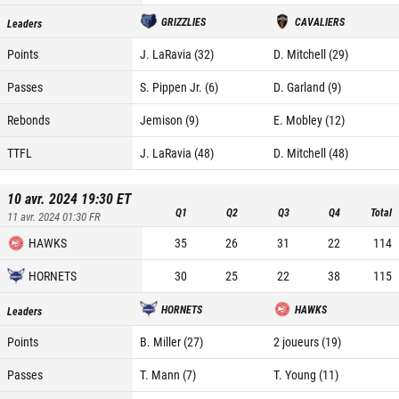
GRIZZLIES
CAVALIERS
Leaders
Points
J. LaRavia (32)
D. Mitchell (29)
Passes
S. Pippen Jr. (6)
D. Garland (9)
Rebonds
Jemison (9)
E. Mobley (12)
TTFL
J. LaRavia (48)
D. Mitchell (48)
10 avr. 2024 19:30
ET
Q1
Q2
Q3
Q4
Total
11 avr. 2024 01:30
FR
HAWKS
35
26
31
22
114
HORNETS
30
25
22
38
115
HORNETS
HAWKS
Leaders
Points
B. Miller (27)
2 joueurs (19)
Passes
T. Mann (7)
T. Young (11)