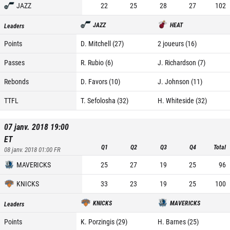
JAZZ
22
25
28
27
102
JAZZ
HEAT
Leaders
Points
D. Mitchell (27)
2 joueurs (16)
Passes
R. Rubio (6)
J. Richardson (7)
Rebonds
D. Favors (10)
J. Johnson (11)
TTFL
T. Sefolosha (32)
H. Whiteside (32)
07 janv. 2018 19:00
ET
Q1
Q2
Q3
Q4
Total
08 janv. 2018 01:00
FR
MAVERICKS
25
27
19
25
96
KNICKS
33
23
19
25
100
KNICKS
MAVERICKS
Leaders
Points
K. Porzingis (29)
H. Barnes (25)