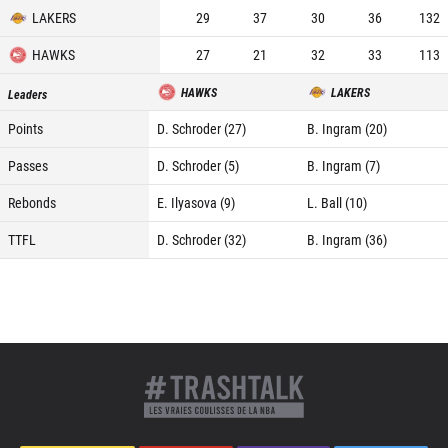
LAKERS
29
37
30
36
132
HAWKS
27
21
32
33
113
HAWKS
LAKERS
Leaders
Points
D. Schroder (27)
B. Ingram (20)
Passes
D. Schroder (5)
B. Ingram (7)
Rebonds
E. Ilyasova (9)
L. Ball (10)
TTFL
D. Schroder (32)
B. Ingram (36)