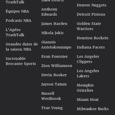
Luka Doncic
TrashTalk
Denver Nuggets
Anthony
Équipes NBA
Edwards
Detroit Pistons
Podcasts NBA
James Harden
Golden State
Warriors
L'Apéro
Nikola Jokic
TrashTalk
Houston Rockets
Giannis
Grandes dates de
Antetokounmpo
Indiana Pacers
la saison NBA
Evan Fournier
Los Angeles
Incroyable
Clippers
Brocante Sports
Zion Williamson
Los Angeles
Devin Booker
Lakers
Jayson Tatum
Memphis
Grizzlies
Russell
Westbrook
Miami Heat
Trae Young
Milwaukee Bucks