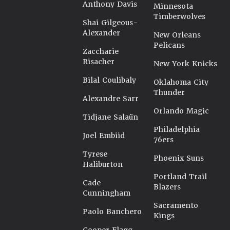
Anthony Davis
Minnesota
Timberwolves
Shai Gilgeous-
Alexander
New Orleans
Pelicans
Zaccharie
Risacher
New York Knicks
Bilal Coulibaly
Oklahoma City
Thunder
Alexandre Sarr
Orlando Magic
Tidjane Salaün
Philadelphia
Joel Embiid
76ers
Tyrese
Phoenix Suns
Haliburton
Portland Trail
Cade
Blazers
Cunningham
Sacramento
Paolo Banchero
Kings