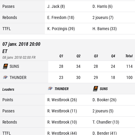
Passes
J. Jack (8)
D. Harris (6)
Rebonds
E. Freedom (18)
2 joueurs (7)
TTFL
K. Porzingis (39)
H. Barnes (33)
07 janv. 2018 20:00
ET
Q1
Q2
Q3
Q4
Total
08 janv. 2018 02:00
FR
SUNS
28
34
28
24
114
THUNDER
23
30
29
18
100
THUNDER
SUNS
Leaders
Points
R. Westbrook (26)
D. Booker (26)
Passes
R. Westbrook (11)
2 joueurs (5)
Rebonds
R. Westbrook (10)
T. Chandler (13)
TTFL
R. Westbrook (44)
D. Bender (41)