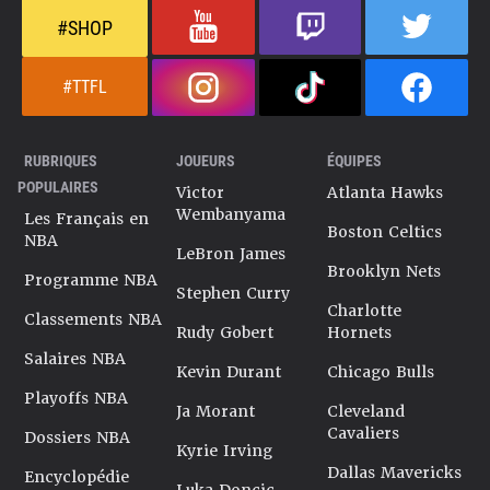
#SHOP
#TTFL
RUBRIQUES
JOUEURS
ÉQUIPES
POPULAIRES
Victor
Atlanta Hawks
Wembanyama
Les Français en
Boston Celtics
NBA
LeBron James
Brooklyn Nets
Programme NBA
Stephen Curry
Charlotte
Classements NBA
Rudy Gobert
Hornets
Salaires NBA
Kevin Durant
Chicago Bulls
Playoffs NBA
Ja Morant
Cleveland
Cavaliers
Dossiers NBA
Kyrie Irving
Dallas Mavericks
Encyclopédie