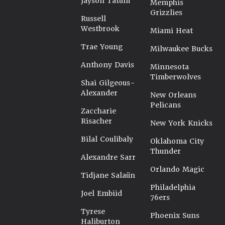
Jayson Tatum
Memphis
Grizzlies
Russell
Westbrook
Miami Heat
Trae Young
Milwaukee Bucks
Anthony Davis
Minnesota
Timberwolves
Shai Gilgeous-
Alexander
New Orleans
Pelicans
Zaccharie
Risacher
New York Knicks
Bilal Coulibaly
Oklahoma City
Thunder
Alexandre Sarr
Orlando Magic
Tidjane Salaün
Philadelphia
Joel Embiid
76ers
Tyrese
Phoenix Suns
Haliburton