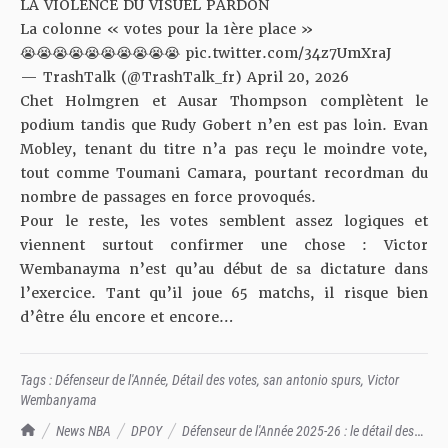
LA VIOLENCE DU VISUEL PARDON
La colonne « votes pour la 1ère place »
😭😭😭😭😭😭😭😭😭😭
pic.twitter.com/34z7UmXraJ
— TrashTalk (@TrashTalk_fr)
April 20, 2026
Chet Holmgren et Ausar Thompson complètent le
podium tandis que Rudy Gobert n’en est pas loin. Evan
Mobley, tenant du titre n’a pas reçu le moindre vote,
tout comme Toumani Camara, pourtant recordman du
nombre de passages en force provoqués.
Pour le reste, les votes semblent assez logiques et
viennent surtout confirmer une chose : Victor
Wembanayma n’est qu’au début de sa dictature dans
l’exercice. Tant qu’il joue 65 matchs, il risque bien
d’être élu encore et encore…
Tags :
Défenseur de l'Année
,
Détail des votes
,
san antonio spurs
,
Victor
Wembanyama
TrashTalk Actu NBA
News NBA
DPOY
Défenseur de l'Année 2025-26 : le détail des