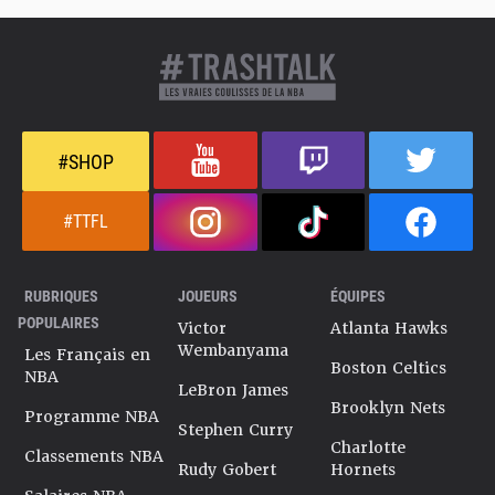
#SHOP
#TTFL
RUBRIQUES
JOUEURS
ÉQUIPES
POPULAIRES
Victor
Atlanta Hawks
Wembanyama
Les Français en
Boston Celtics
NBA
LeBron James
Brooklyn Nets
Programme NBA
Stephen Curry
Charlotte
Classements NBA
Rudy Gobert
Hornets