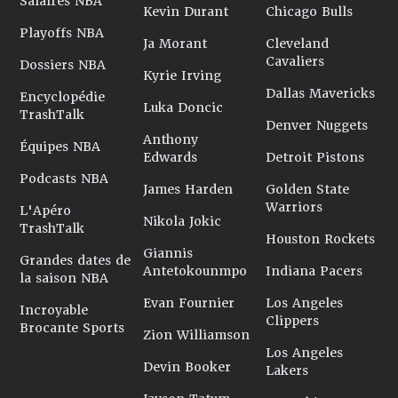
Salaires NBA
Kevin Durant
Chicago Bulls
Playoffs NBA
Ja Morant
Cleveland
Cavaliers
Dossiers NBA
Kyrie Irving
Dallas Mavericks
Encyclopédie
Luka Doncic
TrashTalk
Denver Nuggets
Anthony
Équipes NBA
Edwards
Detroit Pistons
Podcasts NBA
James Harden
Golden State
Warriors
L'Apéro
Nikola Jokic
TrashTalk
Houston Rockets
Giannis
Grandes dates de
Antetokounmpo
Indiana Pacers
la saison NBA
Evan Fournier
Los Angeles
Incroyable
Clippers
Brocante Sports
Zion Williamson
Los Angeles
Devin Booker
Lakers