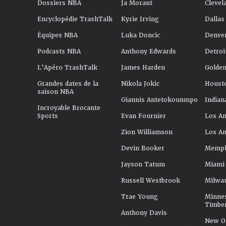
Dossiers NBA
Ja Morant
Clevel
Encyclopédie TrashTalk
Kyrie Irving
Dallas
Équipes NBA
Luka Doncic
Denve
Podcasts NBA
Anthony Edwards
Detroi
L'Apéro TrashTalk
James Harden
Golden
Grandes dates de la
Nikola Jokic
Houst
saison NBA
Giannis Antetokounmpo
Indian
Incroyable Brocante
Sports
Evan Fournier
Los An
Zion Williamson
Los An
Devin Booker
Memphi
Jayson Tatum
Miami
Russell Westbrook
Milwa
Trae Young
Minne
Timbe
Anthony Davis
New Or