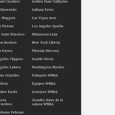
and Cavaliers
Golden State Valkyries
 Mavericks
Indiana Fever
r Nuggets
Las Vegas Aces
t Pistons
Los Angeles Sparks
 State Warriors
Minnesota Lynx
on Rockets
New York Liberty
a Pacers
Phoenix Mercury
geles Clippers
Seattle Storm
geles Lakers
Washington Mystics
s Grizzlies
Palmarès WNBA
 Heat
Équipes WNBA
ukee Bucks
Joueuses WNBA
sota
Grandes dates de la
rwolves
saison WNBA
leans Pelicans