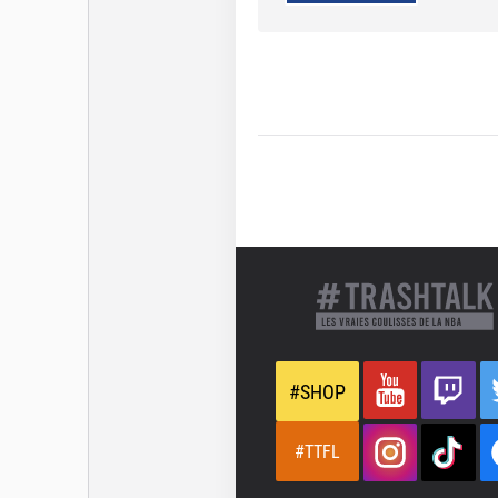
#SHOP
#TTFL