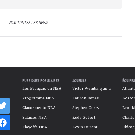
VOIR TOUTES LES NEWS
RUBRIQUES POPULAIRES
JOUEURS
ÉQUIPES
Les Français en NBA
Victor Wembanyama
Atlant
Programme NBA
LeBron James
Boston
Classements NBA
Stephen Curry
Brookl
Salaires NBA
Rudy Gobert
Charlo
Playoffs NBA
Kevin Durant
Chicag