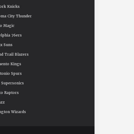
ork Knicks
oma City Thunder
o Magic
elphia 76ers
x Suns
nd Trail Blazers
mento Kings
tonio Spurs
e Supersonics
o Raptors
azz
ngton Wizards