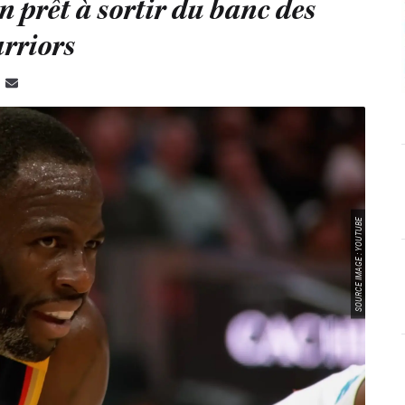
prêt à sortir du banc des
rriors
SOURCE IMAGE : YOUTUBE