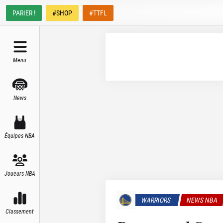
PARIER !
#SHOP
#TTFL
Menu
News
Équipes NBA
Joueurs NBA
WARRIORS
NEWS NBA
Classement