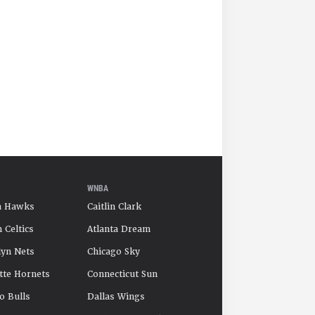
WNBA
a Hawks
Caitlin Clark
 Celtics
Atlanta Dream
yn Nets
Chicago Sky
tte Hornets
Connecticut Sun
o Bulls
Dallas Wings