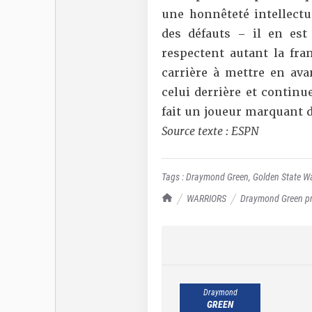
une honnêteté intellectu
des défauts – il en es
respectent autant la fran
carrière à mettre en ava
celui derrière et continue
fait un joueur marquant d
Source texte : ESPN
Tags :
Draymond Green
,
Golden State Wa
TrashTalk Actu NBA
WARRIORS
Draymond Green prê
Draymond
GREEN