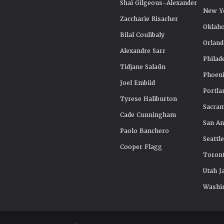
Shai Gilgeous-Alexander
New Y
Zaccharie Risacher
Oklah
Bilal Coulibaly
Orland
Alexandre Sarr
Philad
Tidjane Salaün
Phoeni
Joel Embiid
Portla
Tyrese Haliburton
Sacra
Cade Cunningham
San An
Paolo Banchero
Seattl
Cooper Flagg
Toront
Utah J
Washi