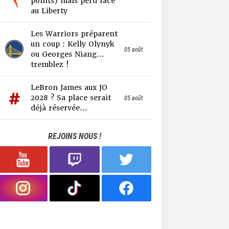
points) mais perd face
au Liberty
Les Warriors préparent
un coup : Kelly Olynyk
05 août
ou Georges Niang…
tremblez !
LeBron James aux JO
2028 ? Sa place serait
05 août
déjà réservée...
REJOINS NOUS !