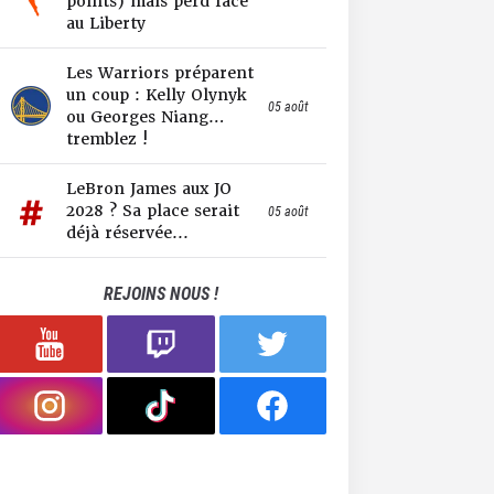
points) mais perd face
au Liberty
Les Warriors préparent
un coup : Kelly Olynyk
05 août
ou Georges Niang…
tremblez !
LeBron James aux JO
2028 ? Sa place serait
05 août
déjà réservée...
REJOINS NOUS !