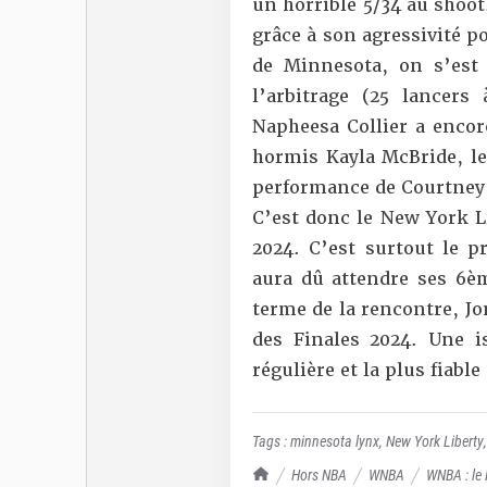
un horrible 5/34 au shoo
grâce à son agressivité p
de Minnesota, on s’est 
l’arbitrage (25 lancer
Napheesa Collier a encor
hormis Kayla McBride, le
performance de Courtney 
C’est donc le New York L
2024. C’est surtout le pr
aura dû attendre ses 6èm
terme de la rencontre, Jo
des Finales 2024. Une is
régulière et la plus fiabl
Tags :
minnesota lynx
,
New York Liberty
TrashTalk Actu NBA
Hors NBA
WNBA
WNBA : le 