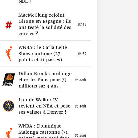
NBL !
MacMcClung rejoint
Girone en Espagne : ils
07:19
ont testé la solidité des
cercles ?
WNBA : le Carla Leite
Show continue (27
06:59
points et 11 passes)
Dillon Brooks prolonge
chez les Suns pour 73
06 août
millions sur 3 ans !
Lonnie Walker IV
revient en NBA et pose
06 août
ses valises à Denver !
WNBA : Dominique
Malonga cartonne (31
06 août