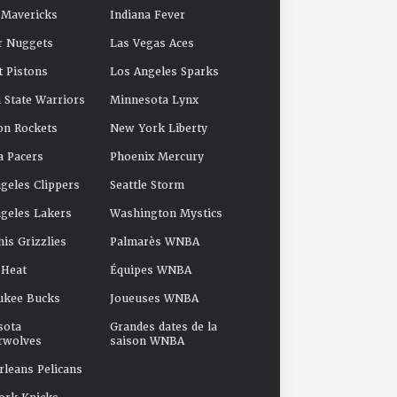
 Mavericks
Indiana Fever
r Nuggets
Las Vegas Aces
t Pistons
Los Angeles Sparks
 State Warriors
Minnesota Lynx
on Rockets
New York Liberty
a Pacers
Phoenix Mercury
geles Clippers
Seattle Storm
geles Lakers
Washington Mystics
s Grizzlies
Palmarès WNBA
 Heat
Équipes WNBA
ukee Bucks
Joueuses WNBA
sota
Grandes dates de la
rwolves
saison WNBA
leans Pelicans