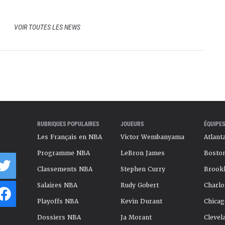
VOIR TOUTES LES NEWS
RUBRIQUES POPULAIRES
JOUEURS
ÉQUIPES
Les Français en NBA
Victor Wembanyama
Atlant
Programme NBA
LeBron James
Boston
Classements NBA
Stephen Curry
Brookl
Salaires NBA
Rudy Gobert
Charlo
Playoffs NBA
Kevin Durant
Chicag
Dossiers NBA
Ja Morant
Clevel