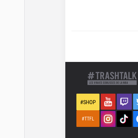
#SHOP
#TTFL