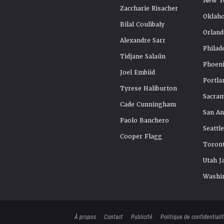
New Y
Zaccharie Risacher
Oklah
Bilal Coulibaly
Orland
Alexandre Sarr
Philad
Tidjane Salaün
Phoeni
Joel Embiid
Portla
Tyrese Haliburton
Sacra
Cade Cunningham
San An
Paolo Banchero
Seattl
Cooper Flagg
Toront
Utah J
Washi
À propos
Contact
Publicité
Politique de confidentiali