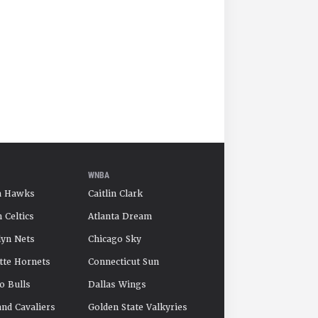
WNBA
a Hawks
Caitlin Clark
 Celtics
Atlanta Dream
yn Nets
Chicago Sky
tte Hornets
Connecticut Sun
o Bulls
Dallas Wings
and Cavaliers
Golden State Valkyries