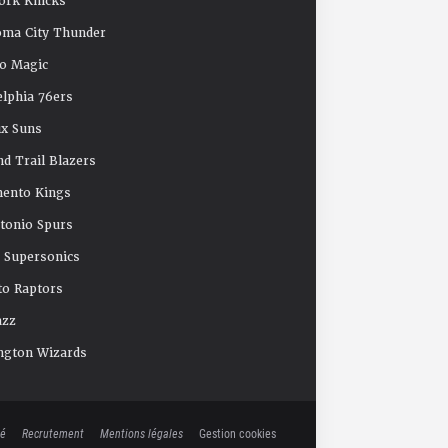
ork Knicks
oma City Thunder
o Magic
elphia 76ers
x Suns
nd Trail Blazers
mento Kings
tonio Spurs
e Supersonics
o Raptors
azz
ngton Wizards
té
Recrutement
Mentions légales
Gestion cookies