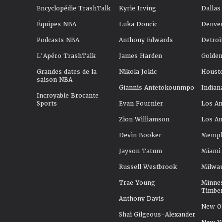
Encyclopédie TrashTalk
Kyrie Irving
Dallas
Équipes NBA
Luka Doncic
Denve
Podcasts NBA
Anthony Edwards
Detroi
L'Apéro TrashTalk
James Harden
Golden
Grandes dates de la
Nikola Jokic
Houst
saison NBA
Giannis Antetokounmpo
Indian
Incroyable Brocante
Sports
Evan Fournier
Los An
Zion Williamson
Los An
Devin Booker
Memphi
Jayson Tatum
Miami
Russell Westbrook
Milwa
Trae Young
Minne
Timbe
Anthony Davis
New Or
Shai Gilgeous-Alexander