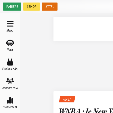
PARIER !
#SHOP
#TTFL
Menu
News
Équipes NBA
Joueurs NBA
WNBA
Classement
WNBA : le New Y