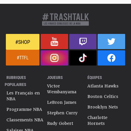
#SHOP
#TTFL
RUBRIQUES
JOUEURS
ÉQUIPES
POPULAIRES
Victor
Atlanta Hawks
Wembanyama
Les Français en
Boston Celtics
NBA
LeBron James
Brooklyn Nets
Programme NBA
Stephen Curry
Charlotte
Classements NBA
Rudy Gobert
Hornets
Salaires NBA