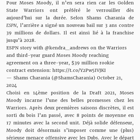
Pour Moses Moody, il n’en sera rien car les Golden
State Warriors ont préféré le verrouiller dès
aujourd’hui sur la durée. Selon Shams Charania de
ESPN
, l’arrière a signé un nouveau bail sur 3 ans contre
39 millions de dollars. Il est ainsi lié à la franchise
jusqu’à 2028.
ESPN story with
@kendra__andrews
on the Warriors
and third-year guard Moses Moody reaching
agreement on a three-year, $39 million rookie
contract extension:
https://t.co/Y2Pw5IVJKI
— Shams Charania (@ShamsCharania)
October 21,
2024
Choisi en 14ème position de la Draft 2021, Moses
Moody incarne l’une des belles promesses chez les
Warriors. Après deux premières saisons discrètes, il est
sorti du bois l’an passé, avec 8 points de moyenne en
17 minutes avec la second unit. Déjà solide défenseur,
Moody doit désormais s’imposer comme une (plus)
sérieuse menace offensive avec les Dubs. Avec le départ