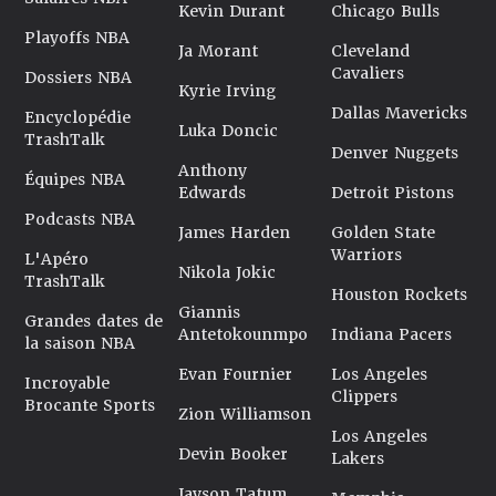
Kevin Durant
Chicago Bulls
Playoffs NBA
Ja Morant
Cleveland
Cavaliers
Dossiers NBA
Kyrie Irving
Dallas Mavericks
Encyclopédie
Luka Doncic
TrashTalk
Denver Nuggets
Anthony
Équipes NBA
Edwards
Detroit Pistons
Podcasts NBA
James Harden
Golden State
Warriors
L'Apéro
Nikola Jokic
TrashTalk
Houston Rockets
Giannis
Grandes dates de
Antetokounmpo
Indiana Pacers
la saison NBA
Evan Fournier
Los Angeles
Incroyable
Clippers
Brocante Sports
Zion Williamson
Los Angeles
Devin Booker
Lakers
Jayson Tatum