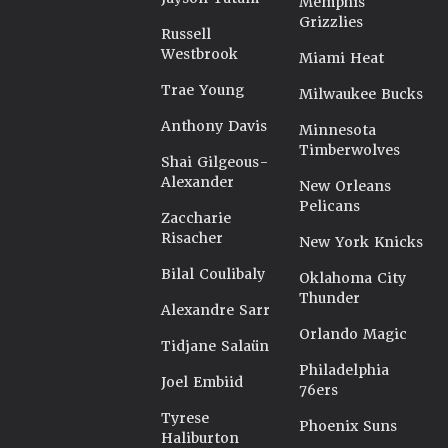
Memphis
Grizzlies
Russell
Westbrook
Miami Heat
Trae Young
Milwaukee Bucks
Anthony Davis
Minnesota
Timberwolves
Shai Gilgeous-
Alexander
New Orleans
Pelicans
Zaccharie
Risacher
New York Knicks
Bilal Coulibaly
Oklahoma City
Thunder
Alexandre Sarr
Orlando Magic
Tidjane Salaün
Philadelphia
Joel Embiid
76ers
Tyrese
Phoenix Suns
Haliburton