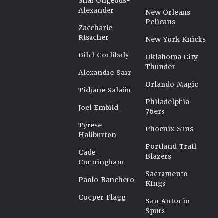
Shai Gilgeous-
Alexander
New Orleans
Pelicans
Zaccharie
Risacher
New York Knicks
Bilal Coulibaly
Oklahoma City
Thunder
Alexandre Sarr
Orlando Magic
Tidjane Salaün
Philadelphia
Joel Embiid
76ers
Tyrese
Phoenix Suns
Haliburton
Portland Trail
Cade
Blazers
Cunningham
Sacramento
Paolo Banchero
Kings
Cooper Flagg
San Antonio
Spurs