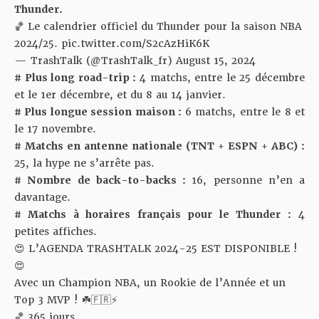
Thunder.
🏀 Le calendrier officiel du Thunder pour la saison NBA
2024/25.
pic.twitter.com/S2cAzHiK6K
— TrashTalk (@TrashTalk_fr)
August 15, 2024
# Plus long road-trip :
4 matchs, entre le 25 décembre
et le 1er décembre, et du 8 au 14 janvier.
# Plus longue session maison :
6 matchs, entre le 8 et
le 17 novembre.
# Matchs en antenne nationale (TNT + ESPN + ABC) :
25, la hype ne s’arrête pas.
# Nombre de back-to-backs :
16, personne n’en a
davantage.
#
Matchs
à
horaires
français
pour le Thunder
:
4
petites affiches
.
😍 L’AGENDA TRASHTALK 2024-25 EST DISPONIBLE !
😍
Avec un Champion NBA, un Rookie de l’Année et un
Top 3 MVP ! ☘️🇫🇷⚡️
🏀 365 jours