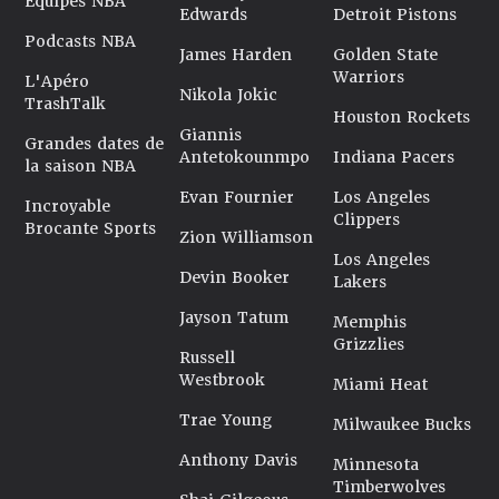
Équipes NBA
Edwards
Detroit Pistons
Podcasts NBA
James Harden
Golden State
Warriors
L'Apéro
Nikola Jokic
TrashTalk
Houston Rockets
Giannis
Grandes dates de
Antetokounmpo
Indiana Pacers
la saison NBA
Evan Fournier
Los Angeles
Incroyable
Clippers
Brocante Sports
Zion Williamson
Los Angeles
Devin Booker
Lakers
Jayson Tatum
Memphis
Grizzlies
Russell
Westbrook
Miami Heat
Trae Young
Milwaukee Bucks
Anthony Davis
Minnesota
Timberwolves