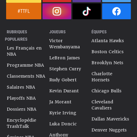
#TTFL
RUBRIQUES
JOUEURS
ÉQUIPES
POPULAIRES
Victor
Atlanta Hawks
Wembanyama
Les Français en
Boston Celtics
NBA
LeBron James
Brooklyn Nets
Programme NBA
Stephen Curry
Charlotte
Classements NBA
Rudy Gobert
Hornets
Salaires NBA
Kevin Durant
Chicago Bulls
Playoffs NBA
Ja Morant
Cleveland
Cavaliers
Dossiers NBA
Kyrie Irving
Dallas Mavericks
Encyclopédie
Luka Doncic
TrashTalk
Denver Nuggets
Anthony