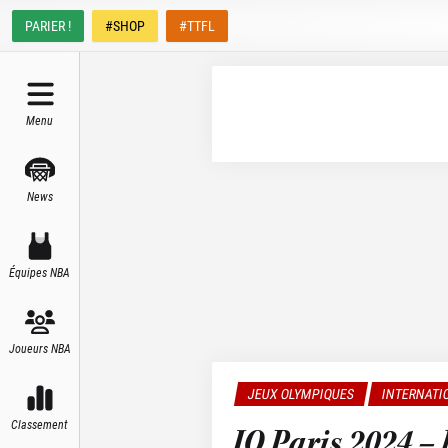
PARIER !
#SHOP
#TTFL
Menu
News
Équipes NBA
Joueurs NBA
JEUX OLYMPIQUES
INTERNATI
Classement
JO Paris 2024 – 