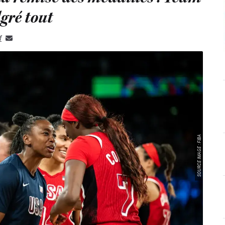
gré tout
f
SOURCE IMAGE : FIBA