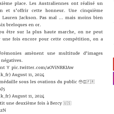
isième place. Les Australiennes ont réalisé un
n et s’offrir cette honneur. Une cinquième
r Lauren Jackson. Pas mal … mais moins bien
six breloques en or.
pu être sur la plus haute marche, on ne peut
er une fois encore pour cette compétition, on a
érémonies amènent une multitude d’images
 négatives.
ent 🏅
pic.twitter.com/aOViNRKIAw
k_fr)
August 11, 2024
médaille sous les ovations du public 🥹👏🇫🇷
sJ5
k_fr)
August 11, 2024
it une deuxième fois à Bercy 🇺🇸
3zN