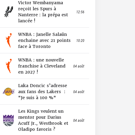
Victor Wembanyama
reçoit les Spurs à
12:56
Nanterre : la prépa est
lancée !
WNBA : Janelle Salaün
enchaine avec 21 points
10:20
face à Toronto
WNBA : une nouvelle
franchise à Cleveland
04 août
en 2027 !
Luka Doncic s’adresse
aux fans des Lakers :
04 août
"Je suis à 100 %"
Les Kings veulent un
mentor pour Darius
04 août
Acuff Jr., Westbrook et
Oladipo favoris ?