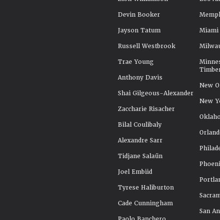
Devin Booker
Memphi
Jayson Tatum
Miami
Russell Westbrook
Milwa
Trae Young
Minne
Timbe
Anthony Davis
New Or
Shai Gilgeous-Alexander
New Y
Zaccharie Risacher
Oklah
Bilal Coulibaly
Orland
Alexandre Sarr
Philad
Tidjane Salaün
Phoeni
Joel Embiid
Portla
Tyrese Haliburton
Sacra
Cade Cunningham
San An
Paolo Banchero