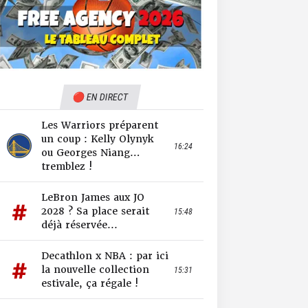
🔴 EN DIRECT
Les Warriors préparent
un coup : Kelly Olynyk
16:24
ou Georges Niang…
tremblez !
LeBron James aux JO
2028 ? Sa place serait
15:48
déjà réservée...
Decathlon x NBA : par ici
la nouvelle collection
15:31
estivale, ça régale !