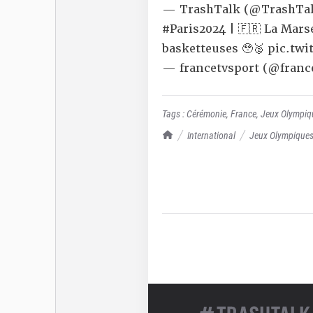
— TrashTalk (@TrashTal
#Paris2024
| 🇫🇷 La Mars
basketteuses 🥹🥈
pic.tw
— francetvsport (@franc
Tags :
Cérémonie
,
France
,
Jeux Olympiq
TrashTalk Actu NBA
International
Jeux Olympique