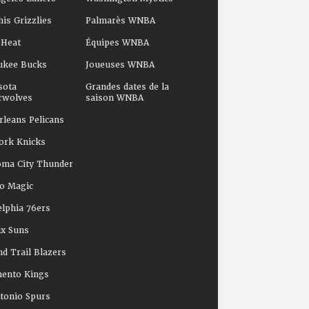
s Grizzlies
Palmarès WNBA
 Heat
Équipes WNBA
ukee Bucks
Joueuses WNBA
sota
Grandes dates de la
rwolves
saison WNBA
leans Pelicans
ork Knicks
oma City Thunder
o Magic
elphia 76ers
x Suns
nd Trail Blazers
mento Kings
tonio Spurs