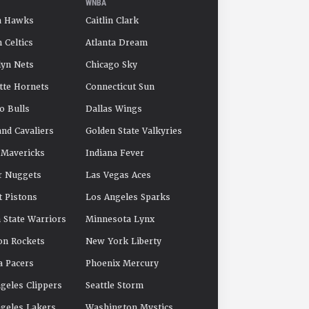
WNBA
a Hawks
Caitlin Clark
 Celtics
Atlanta Dream
yn Nets
Chicago Sky
tte Hornets
Connecticut Sun
o Bulls
Dallas Wings
and Cavaliers
Golden State Valkyries
 Mavericks
Indiana Fever
r Nuggets
Las Vegas Aces
t Pistons
Los Angeles Sparks
 State Warriors
Minnesota Lynx
on Rockets
New York Liberty
a Pacers
Phoenix Mercury
geles Clippers
Seattle Storm
geles Lakers
Washington Mystics