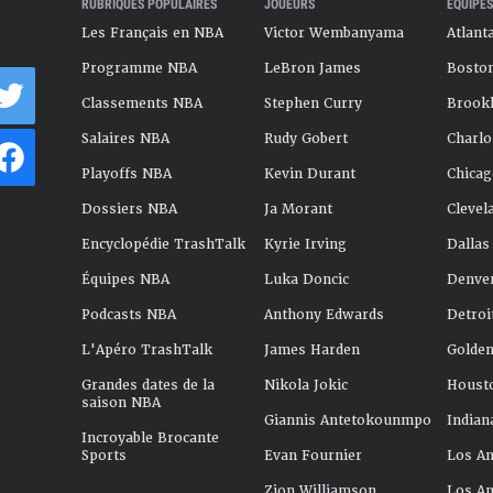
RUBRIQUES POPULAIRES
JOUEURS
ÉQUIPES
Les Français en NBA
Victor Wembanyama
Atlant
Programme NBA
LeBron James
Boston
Classements NBA
Stephen Curry
Brookl
Salaires NBA
Rudy Gobert
Charlo
Playoffs NBA
Kevin Durant
Chicag
Dossiers NBA
Ja Morant
Clevel
Encyclopédie TrashTalk
Kyrie Irving
Dallas
Équipes NBA
Luka Doncic
Denve
Podcasts NBA
Anthony Edwards
Detroi
L'Apéro TrashTalk
James Harden
Golden
Grandes dates de la
Nikola Jokic
Houst
saison NBA
Giannis Antetokounmpo
Indian
Incroyable Brocante
Sports
Evan Fournier
Los An
Zion Williamson
Los An