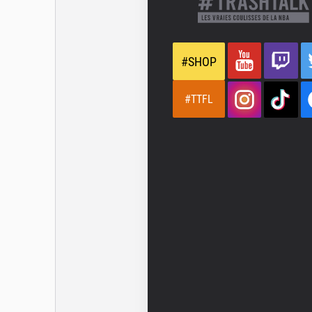
#SHOP
#TTFL