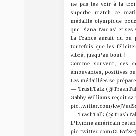
ne pas les voir à la tro
superbe match ce mati
médaille olympique pou
que Diana Taurasi et ses 
La France aurait du ou 
toutefois que les félicit
vibré, jusqu’au bout !
Comme souvent, ces c
émouvantes, positives ou
Les médaillées se prépar
— TrashTalk (@TrashTal
Gabby Williams reçoit sa 
pic.twitter.com/kwJVudS
— TrashTalk (@TrashTal
L’hymne américain retent
pic.twitter.com/CUBYfXe