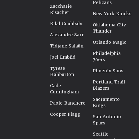
Pelicans
Zaccharie
Risacher
New York Knicks
Bilal Coulibaly
Oklahoma City
Thunder
Alexandre Sarr
Orlando Magic
Tidjane Salaün
Philadelphia
Joel Embiid
76ers
Tyrese
Phoenix Suns
Haliburton
Portland Trail
Cade
Blazers
Cunningham
Sacramento
Paolo Banchero
Kings
Cooper Flagg
San Antonio
Spurs
Seattle