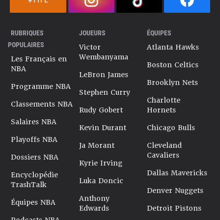
RUBRIQUES
JOUEURS
ÉQUIPES
POPULAIRES
Victor
Atlanta Hawks
Wembanyama
Les Français en
Boston Celtics
NBA
LeBron James
Brooklyn Nets
Programme NBA
Stephen Curry
Charlotte
Classements NBA
Rudy Gobert
Hornets
Salaires NBA
Kevin Durant
Chicago Bulls
Playoffs NBA
Ja Morant
Cleveland
Cavaliers
Dossiers NBA
Kyrie Irving
Dallas Mavericks
Encyclopédie
Luka Doncic
TrashTalk
Denver Nuggets
Anthony
Équipes NBA
Edwards
Detroit Pistons