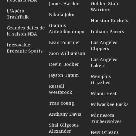
Podcasts NBA
James Harden
Golden State
Warriors
L'Apéro
Nikola Jokic
TrashTalk
Houston Rockets
Giannis
Grandes dates de
Antetokounmpo
Indiana Pacers
la saison NBA
Evan Fournier
Los Angeles
Incroyable
Clippers
Brocante Sports
Zion Williamson
Los Angeles
Devin Booker
Lakers
Jayson Tatum
Memphis
Grizzlies
Russell
Westbrook
Miami Heat
Trae Young
Milwaukee Bucks
Anthony Davis
Minnesota
Timberwolves
Shai Gilgeous-
Alexander
New Orleans