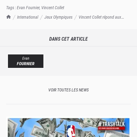
Tags :
Evan Fournier
,
Vincent Collet
TrashTalk Actu NBA
International
Jeux Olympiques
Vincent Collet répond aux
propos d'Evan Fournier : "Des mots inacceptables"
DANS CET ARTICLE
Evan
FOURNIER
VOIR TOUTES LES NEWS