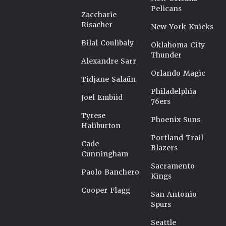
Pelicans
Zaccharie
Risacher
New York Knicks
Bilal Coulibaly
Oklahoma City
Thunder
Alexandre Sarr
Orlando Magic
Tidjane Salaün
Philadelphia
Joel Embiid
76ers
Tyrese
Phoenix Suns
Haliburton
Portland Trail
Cade
Blazers
Cunningham
Sacramento
Paolo Banchero
Kings
Cooper Flagg
San Antonio
Spurs
Seattle