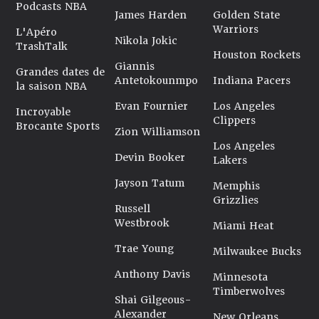
Podcasts NBA
James Harden
Golden State
Warriors
L'Apéro
Nikola Jokic
TrashTalk
Houston Rockets
Giannis
Grandes dates de
Antetokounmpo
Indiana Pacers
la saison NBA
Evan Fournier
Los Angeles
Incroyable
Clippers
Brocante Sports
Zion Williamson
Los Angeles
Devin Booker
Lakers
Jayson Tatum
Memphis
Grizzlies
Russell
Westbrook
Miami Heat
Trae Young
Milwaukee Bucks
Anthony Davis
Minnesota
Timberwolves
Shai Gilgeous-
Alexander
New Orleans