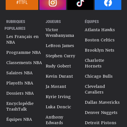
#TTFL
RUBRIQUES
JOUEURS
ÉQUIPES
POPULAIRES
Victor
Atlanta Hawks
Wembanyama
Les Français en
Boston Celtics
NBA
LeBron James
Brooklyn Nets
Programme NBA
Stephen Curry
Charlotte
Classements NBA
Rudy Gobert
Hornets
Salaires NBA
Kevin Durant
Chicago Bulls
Playoffs NBA
Ja Morant
Cleveland
Cavaliers
Dossiers NBA
Kyrie Irving
Dallas Mavericks
Encyclopédie
Luka Doncic
TrashTalk
Denver Nuggets
Anthony
Équipes NBA
Edwards
Detroit Pistons